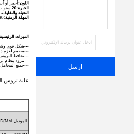
اللون:
أحمر أو أب
الخبرة:20
سنوات
التعبئة والتغليف:
ص
المهلة الزمنية:
30-90 يوم
الميزات الرئيسية
---هيكل قوي ومُح
---مصمم لعزم دو
---تحافظ التروس
---مزود بنظام تر
---جميع المحامل 
ارسل
علبة تروس الطا
الموديل
D(MM)