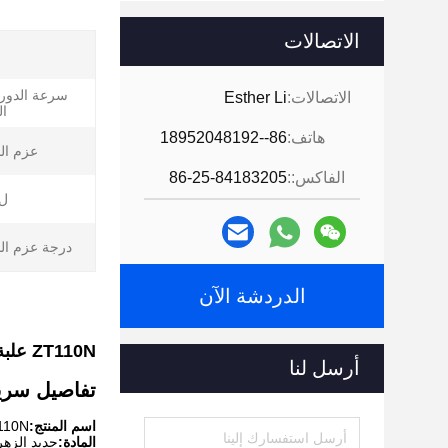
الاتصالات
سرعة الدور
الاتصالات:
Esther Li
ال
هاتف:
86--18952048192
عزم ال
الفاكس::
86-25-84183205
ل*
درجة عزم الد
الدردشة الآن
ZT110N علبة تروس ذات عزم دوران مرتفع جدًا لآلة بثق البلاستيك
أرسل لنا
تفاصيل سري
اسم المنتج:
ZT110N علبة تروس ذات عزم دوران مرتف
المادة:
حديد الزهر