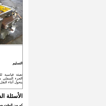
التسليم
تعبئة قياسية لل
الجزء السفلي من 
يتحول أثناء النقل.
الأسئلة ال
كم من الوقت يست