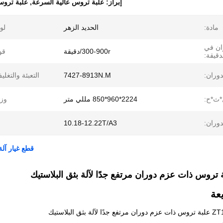
إبراز:
علبة تروس عالية السرعة
,
علبة تروس
مادة:
الحديد الزهر
لو
ان في
300-900r/دقيقة
قو
دقيقة:
دوران:
7427-8913N.M
التعبئة والتغلي
ث*ح:
2224*960*850 مللي متر
وز
وران:
10.18-12.22T/A3
قطع غيار آلة بثق البلا
عة
ع جدًا لآلة بثق البلاستيك