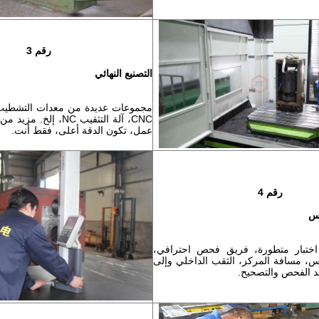
رقم 3
التصنيع النهائي
مجموعات عديدة من معدات التشطيب،
CNC، آلة التثقيب NC، إل
عمل، تكون الدقة أعلى، فقط أنت.
رقم 4
وس
ختبار متطورة، فريق فحص احترافي،
، مسافة المركز، الثقب الداخلي وإلى
بعد الفحص والتصحيح.