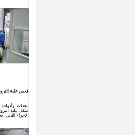
فحص علبة التر
معدات وأدوات ا
شكل علبة التروس
الإجراء التالي، 