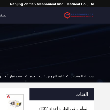
Nanjing Zhitian Mechanical And Electrical Co., Ltd.
الصفح
بيت
>
المنتجات
>
علبة التروس عالية العزم
>
قطع غيار آلة بثق البلاستيك ا
الفئات
التوأم برغي الطارد أجزاء
(201)