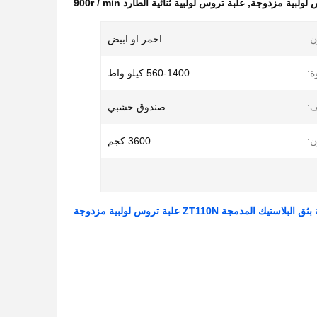
 لولبية مزدوجة
,
علبة تروس لولبية ثنائية الطارد 900r / min
ن:
احمر او ابيض
ة:
560-1400 كيلو واط
ف:
صندوق خشبي
ن:
3600 كجم
ستيك المدمجة ZT110N علبة تروس لولبية مزدوجة