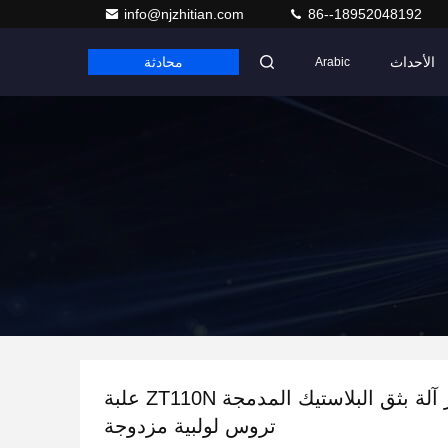
info@njzhitian.com
86--18952048192
الأحداث
محادثة
Arabic
قطع غيار آلة بثق البلاستيك المدمجة ZT110N علبة
تروس لولبية مزدوجة