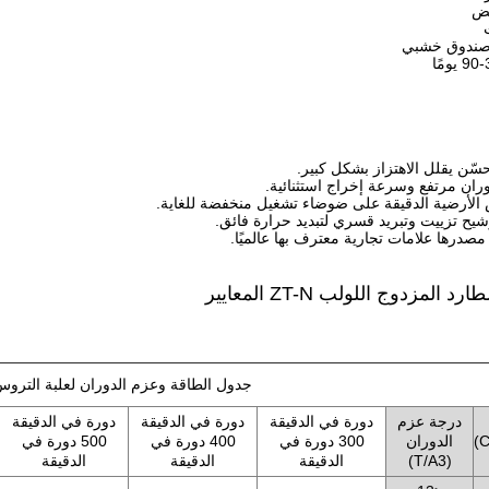
يض
ندوق خشبي
ًا
سّن يقلل الاهتزاز بشكل كبير.
ران مرتفع وسرعة إخراج استثنائية.
 الأرضية الدقيقة على ضوضاء تشغيل منخفضة للغاية.
شيح تزييت وتبريد قسري لتبديد حرارة فائق.
مصدرها علامات تجارية معترف بها عالميًا.
رد المزدوج اللولب ZT-N
المعايير
جدول الطاقة وعزم الدوران لعلبة التروس T-N
درجة عزم
دورة في الدقيقة
دورة في الدقيقة
دورة في الدقيقة
C
الدوران
300 دورة في
400 دورة في
500 دورة في
(T/A3)
الدقيقة
الدقيقة
الدقيقة