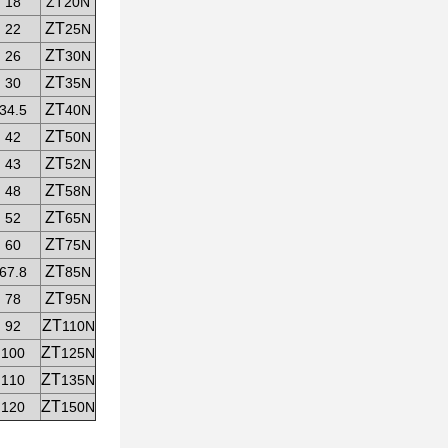
18
ZT20N
ZT
22
25N
ZT
26
30N
ZT
30
35N
ZT
34.5
40N
ZT
42
50N
ZT
43
52N
ZT
48
58N
ZT
52
65N
ZT
60
75N
ZT
67.8
85N
ZT
78
95N
ZT
92
110N
ZT
100
125N
ZT
110
135N
ZT
120
150N