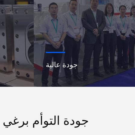
جودة عالية
جودة التوأم برغي ا