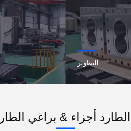
التطوير
لطارد أجزاء & براغي الطارد