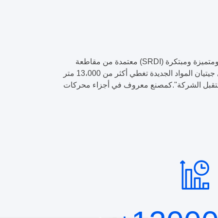
متخصصة في إنتاج أجزاء محطات المسامير المزدوجةتشيتيان، وهي شركة عالية التقنية وشركة متخصصة ومتطورة ومتميزة ومبتكرة (SRDI) معتمدة من مقاطعة
جيانغسوأجزاء محرك طحن مزدوج المساميرمنذ أكثر من عقدين من الزمن. مع قاعدتين للإنتاج في نانجينغ جيتيان و أنهوي جيتيان المواد الجديدة تغطي أكثر من 13،000 متر
ة مستقبل الشركة".كمصنع معروف في أجزاء محركات