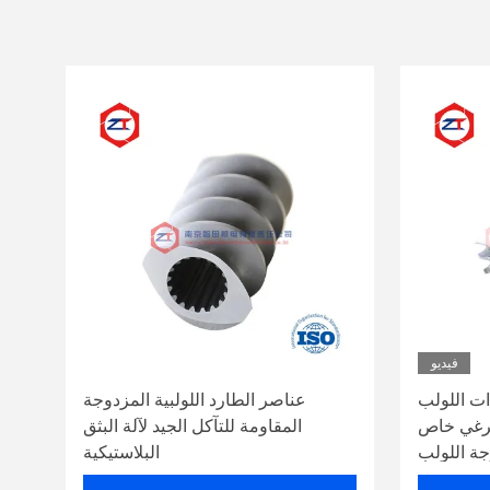
فيديو
ذات اللولب
عناصر الطارد اللولبية المزدوجة
برغي خاص
المقاومة للتآكل الجيد لآلة البثق
جة اللولب
البلاستيكية