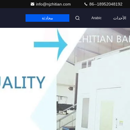
info@njzhitian.com
86--18952048192
الأحداث
محادثة
Arabic