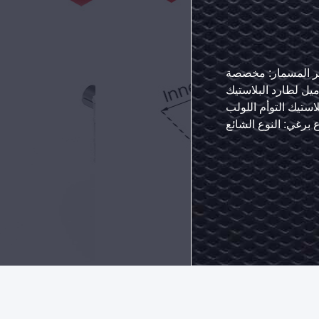
ن عبارة
بارة عن
حركة
 المسمار لبثق
المواد: 38Crmoala / W6MO5CR4V2 / CR12MOV / الفولاذ المقاوم للصدأ / PM سبيكة
العلامات التجارية المتوافقة: Coperion ، Leistritz ، JSW ، Kraussmaffei ، Buss
التطبيق: مضاعف البلاستيك ، تشتت الحشو ، التحلل
آن