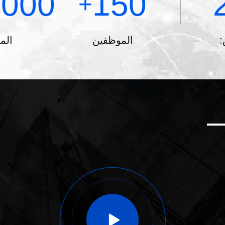
0000
150
+
:
الموظفين
الم