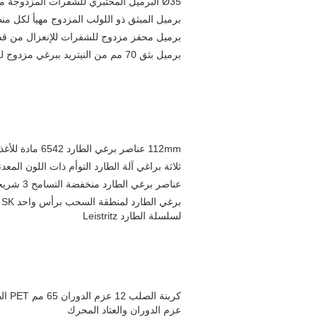
Ø35 البرميل المختبري للشفرات المزدوجة مع الهيكل المقطوع الموحد ومقاومة التآكل
برميل المبثق ذو اللولب المزدوج مهيأ لكل من
برميل محفز مزدوج للشفرات للإنعزال من ق
برميل بثق 70 مم من النيتريد ببرغي مزدوج للتحكم المستقر في درجة الحرارة
112mm عناصر برغي الطارد 6542 مادة للأغذية الكبيرة / وجبات خفيفة الطارد Zsk برغي عنصر
ثلاثة براغي آلة الطارد التوأم ذات اللون الم
عناصر برغي الطارد منخفضة التسامح 3 شريحة مفردة مفردة لآلة WP
لسلسلة الطارد Leistritz
كربنة
عزم الدوران والعتاد المحرك