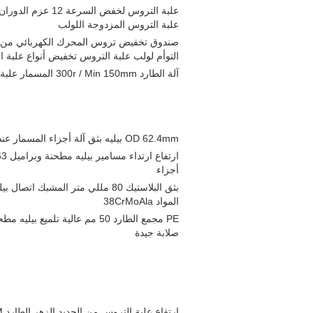
علبة التروس المزدوجة اللولب
التوأم لولب علبة التروس تخفيض أنواع علبة 
آلة الطارد 300r / Min 150mm المسمار علبة التروس عالية عزم الدوران السفر علبة التروس
OD 62.4mm بيليه بثق آلة أجزاء المسمار عنصر عالية الذاتي التنظيف قدرة تغذية أجزاء مطحنة
أجزاء
المواد 38CrMoAla
صلابة جيدة
ارتفاع علبة التروس من الحديد الزهر الطارد RPM لثلاثة برغي آلة الطارد