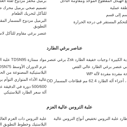
برميل محفز مزدوج لفئة الغذا
طقة عملية
تصميم صحي برميل محرك طحن
للتآكل لتحريك الطعام
سم إلى قسم
البرميل مزدوج المسمار المقا
التطويق
عنصر برغي مقاوم للتآكل لاستبدال OEM للطارد المز
عناصر برغي الطارد
مواد ممتازة TDSN95 علبة التروس لأجزاء الطارد البلاستيكية لآلة صنع الكريات البلاستيكية
عدني عنصر برغي الطارد عالي القص
البلاستيكية المصنوعة من الحد
عالية الأداء المتوازي التوأم برغي الطارد أ
برغي الطارد لمنطقة السحب برأس واحد SK ، أجزاء آلة الطارد 62.4 مم قطاعات المسمار OD
آلة سعر الطارد البلاستيكي
علبة التروس عالية العزم
 الصلب 12 عزم الدوران 65 مم PET الطارد علبة التروس تخفيض أنواع التروس عالية
علبة التروس ذات العزم العال
البلاستيك وخطوط التطويق ال