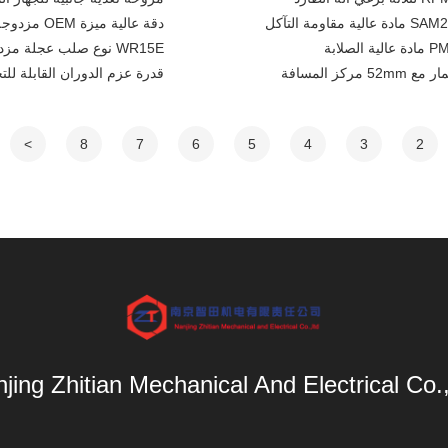
دقة عالية ميزة OEM مزدوجة المسمار آلة عمود خيارات الطول قابلة للتخصيص
WR15E نوع صلب عجلة مزدوجة محفوفة محفوفة للنفاذ المزدوج
قدرة عزم الدوران القابلة للتخصيص WR15E عمود الطحن للتط
>
8
7
6
5
4
3
2
jing Zhitian Mechanical And Electrical Co.,