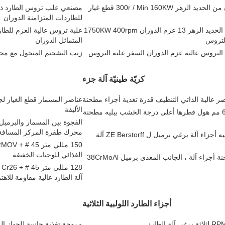
علبة التروس لخفض السرعة 12 عزم الدوران من الحديد الزهر 300r / Min 160KW قطع غيار
مصنعي علب تروس الطارد ذات
للطاردات المتزامنة الدوران
صندوق تخفيض تروس المحرك الكهربائي من الحديد الزهر 13 عزم الدوران 1750KW 400rpm
علبة تروس عالية العزم للطار
التروس
المتماثل الدوران
زيت التشحيم المتحول مع محر
كريّة طينيّة آلة جزء
عناصر المسمار قطع الغيار لج
الأليفة
ارتفاع ارتداء مسامير بيليه مطحنة وبراميل 63 مم هول قطرها أعلى درجة الخشب بيليه مطحنة
الفجوة بين المسمار والبرميل 
محرك طفرة المركز المسافة 20
بثق البلاستيك 80 مللي متر المشبك اتصال بيليه أجزاء آلة برغي برميل ل ZE Berstorff آلة
الغذائي للوجبات الخفيفة
PE مجمع الطارد 50 مم عالية تلميع بيليه مطحنة أجزاء آلة ، الجانب المغذي برميل 38CrMoAl
8
آلة الطارد عالية مقاومة للاهتر
أجزاء الطارد اللولبية الثلاثية
مروحة تغذية جانبية للجهاز ا