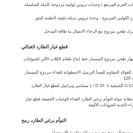
 العزم المرتفع | وحدات تروس لولبية مزدوجة كاملة السلسلة
د اللولبي المزدوج - وحدة تروس بديلة دقيقة لأنظمة البثق
ك طحن مزدوج مع الرجاء الاتصال بنا طاقة المدخل
قطع غيار الطارد الغذائي
هاز طحن مزدوج المسمار خط إنتاج طعام الكلاب الآلي للحيوانات
الفولاذ المقاوم للصدأ البرميل الاسطوانة للغذاء مزدوج المسمار
1
150 مللي متر 45 # + Cr12MOV الجمعية L / D 20: 1 مسامير وبراميل لقطع غيار الطارد
12 مللي متر 45 # + Cr26 بطانة جولة التوأم برغي الطارد الغذاء الوجبات الخفيفة قطع غيار
اء لأغذية الحيوانات الأليفة
التوأم برغي الطارد رمح
لمزدوج المزدوج مع بنية سبيكة مقاومة للاستخدام