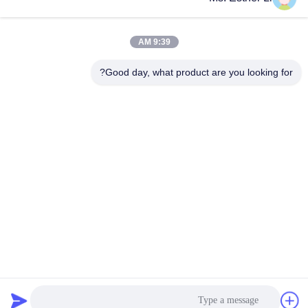
9:39 AM
Good day, what product are you looking for?
Nanjing Zhitian Mechanical And Electrical Co.,
Ltd.
info@njzhitian.com
86--18952048192
المجتمع تيانيوان ، شارع Chunhua ، منطقة جيانغنينغ ، نانجينغ ،
الصين.
الصين نوعية جيدة التوأم برغي الطارد أجزاء المورد. حقوق النشر ©
2018-2026 Nanjing Zhitian Mechanical And Electrical Co.,
Ltd. . كل الحقوق محفوظة.