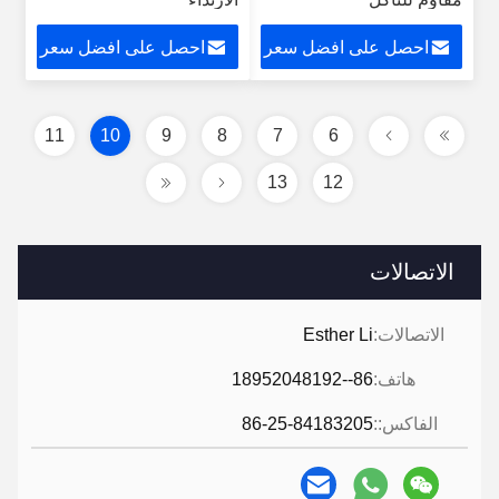
احصل على افضل سعر
احصل على افضل سعر
11
10
9
8
7
6
13
12
الاتصالات
الاتصالات:
Esther Li
هاتف:
86--18952048192
الفاكس::
86-25-84183205