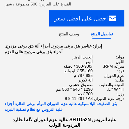
القدرة على العرض: 500 مجموعة / شهر
احصل على افضل سعر
تفاصيل المنتج
وصف المنتج
إبراز:
عناصر بثق برغي مزدوج
,
أجزاء آلة بثق برغي مزدوج
,
أجزاء بثق برغي مزدوج عالي العزم
مواد:
الحديد الزهر
اللون:
أبيض
سرعة RPM:
300-900r / دقيقة
قوة:
55-160 كيلو واط
عزم الدوران:
787-895 م
طلب:
آلة تكوير
التعبئة والتغليف:
صندوق خشبي
L * W * H:
1290 * 546 * 560 مم
وزن:
700 كجم
درجة عزم الدوران:
9.9-11.26T / A3
بثق الصفيحة البلاستيكية عالية عزم الدوران التوأم برغي الطارد أجزاء
علبة التروس مع نظام تصفية التبريد
علبة التروس SHTD52N عالية عزم الدوران لآلة الطارد
المزدوجة اللولب