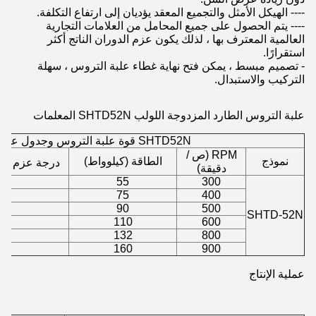
---- الهيكل الأمثل والتجميع المعقد يؤديان إلى ارتفاع التكلفة.
---- يتم الحصول على جميع المحامل من العلامات التجارية
العالمية المعترف بها ، لذلك يكون عزم الدوران الناتج أكثر
استقرارًا.
- تصميم مبسط ، يمكن فتح نهاية غطاء علبة التروس ، سهلة
التركيب والاستبدال.
علبة التروس الطارد المزدوجة اللولب SHTD52N
المعلمات
SHTD52N قوة علبة التروس وجدول عزم الدوران
RPM (ص /
نموذج
الطاقة (كيلوواط)
درجة عزم الدوران
دقيقة)
.8
55
300
.2
75
400
.1
90
500
SHTD-52N
.6
110
600
.4
132
800
.3
160
900
عملية الإنتاج