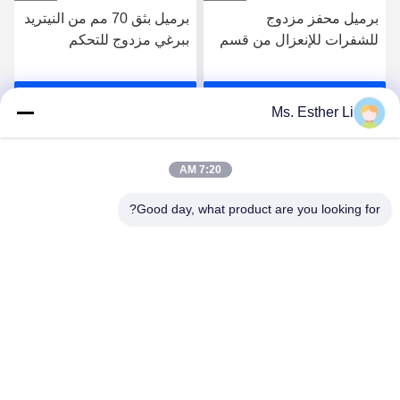
برميل محفز مزدوج
برميل بثق 70 مم من النيتريد
للشفرات للإنعزال من قسم
ببرغي مزدوج للتحكم
إلى قسم
المستقر في درجة الحرارة
احصل على افضل سعر
احصل على افضل سعر
Ms. Esther Li
7:20 AM
Good day, what product are you looking for?
Nanjing Zhitian Mechanical And Electrical Co.,
Ltd.
info@njzhitian.com
86--18952048192
المجتمع تيانيوان ، شارع Chunhua ، منطقة جيانغنينغ ، نانجينغ ،
الصين.