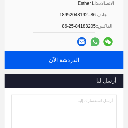
الاتصالات:
Esther Li
هاتف:
86--18952048192
الفاكس::
86-25-84183205
الدردشة الآن
أرسل لنا