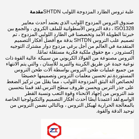
علبة تروس الطارد المزدوجة اللولب SHTDN
مقدمة
صندوق التروس المزدوج اللولب الذي يعتمد أحدث معايير
ISO1328 ، دقة التروس الأسطوانية للملف الكروي ، والجمع بين
خبرتنا الطويلة الأمد وتخصصنا في الطارد اللولبي المزدوج ، تم
تصميم علب التروس SHTDN بدقة مع أفضل أفكار التصميم
المتقدمة في العالم من أجل برغي مزدوج دوار مشترك التوجيه
إكسترودر ، مع حقوق ملكية فكرية مستقلة تمامًا.
التروس مصنوعة من الفولاذ الكربوني من سبيكة عالية القوة ذات
نوعية جيدة عن طريق الكربنة والتبريد للأسنان ، والتي يتم الانتهاء
من جميع عمليات طحن التروس بواسطة آلات طحن التروس
المستوردة.تم تحسين معلمات التروس وتصميمها خصيصًا
لخصائص آلة البثق المزدوجة اللولب ، مما يقلل من تركيز الضغط
على جذر الترس ويحسن ظروف سطح الترس.لقد قمنا بتحسين
شد التروس من إجهاد الانحناء وقوة التعب ونسبة القطر
الواسع.لقد اعتمدنا أيضًا أحدث أفكار التصميم والتكنولوجيا الخاصة
بالمعالجة الحرارية لهيكل التروس ، وبالتالي نضمن التروس من
توحيد الدقة والقوة.