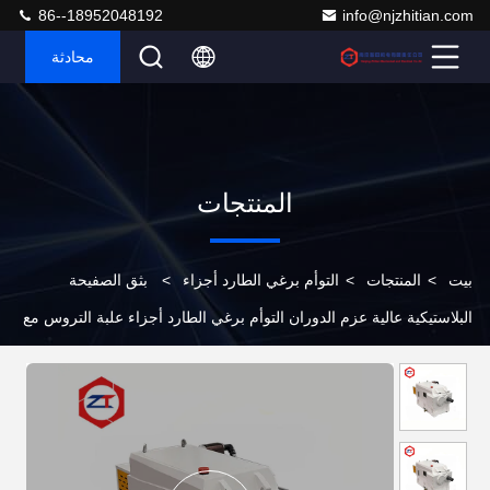
86--18952048192
info@njzhitian.com
محادثة
المنتجات
بيت
>
المنتجات
>
التوأم برغي الطارد أجزاء
>
بثق الصفيحة
البلاستيكية عالية عزم الدوران التوأم برغي الطارد أجزاء علبة التروس مع
نظام تصفية التبريد