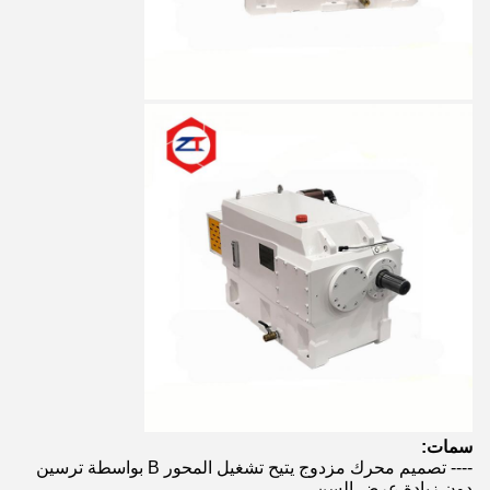
سمات:
---- تصميم محرك مزدوج يتيح تشغيل المحور B بواسطة ترسين
دون زيادة عرض السن.