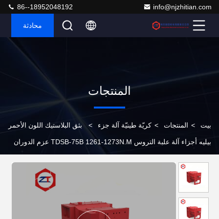
86--18952048192
info@njzhitian.com
محادثة
المنتجات
بيت
>
المنتجات
>
كريّة طينيّة آلة جزء
>
بثق البلاستيك اللون الأحمر
بيليه أجزاء آلة علبة التروس TDSB-75B 1261-1273N.M عزم الدوران