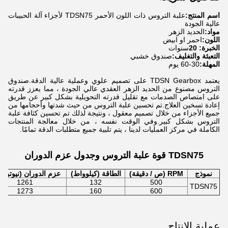
اسم المنتج:
علبة التروس ذات اللون الأحمر TDSN75 لأجزاء آلة الحبيبات
عالية الجودة
مواد:
الحديد الزهر
اللون:
احمر او ابيض
الخبرة: 20
سنوات
التعبئة والتغليف:
صندوق خشبي
المهلة:
30-60 يوم
يعتمد TDSN Gearbox على تصميم علوي وعملية عالية الدقة.صندوق
التروس مصنوع من الحديد الزهر العقدي عالي الجودة ، مما يعزز قدرته
على امتصاص الصدمات مع تقليل قدرته التحويلية بشكل كبير عن طريق
إعادة تسخين العلاج.تم تحسين علبة التروس من حيث شدتها وأحجامها من
جميع الأجزاء من خلال تصميم معقول ، ونتيجة لذلك تم تحسين كثافة علبة
التروس بشكل كبير.وفي الوقت نفسه ، من خلال معالجة المنتجات
الكاملة في مركز العمليات لدينا ، يتم تلبية جميع متطلبات الدقة تمامًا.
TDSN75 قوة علبة التروس وجدول عزم الدوران
نموذج
RPM (ص / دقيقة)
الطاقة (كيلوواط)
عزم الدوران (نيوتن م
1261
132
500
TDSN75
1273
160
600
عملية الإنتاج