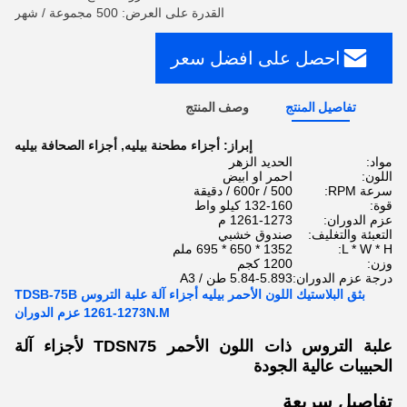
القدرة على العرض: 500 مجموعة / شهر
احصل على افضل سعر
تفاصيل المنتج
وصف المنتج
إبراز:
أجزاء مطحنة بيليه
,
أجزاء الصحافة بيليه
مواد:
الحديد الزهر
اللون:
احمر او ابيض
سرعة RPM:
500 / 600r / دقيقة
قوة:
132-160 كيلو واط
عزم الدوران:
1261-1273 م
التعبئة والتغليف:
صندوق خشبي
L * W * H:
1352 * 650 * 695 ملم
وزن:
1200 كجم
درجة عزم الدوران:
5.84-5.893 طن / A3
بثق البلاستيك اللون الأحمر بيليه أجزاء آلة علبة التروس TDSB-75B
1261-1273N.M عزم الدوران
علبة التروس ذات اللون الأحمر TDSN75 لأجزاء آلة
الحبيبات عالية الجودة
تفاصيل سريعة