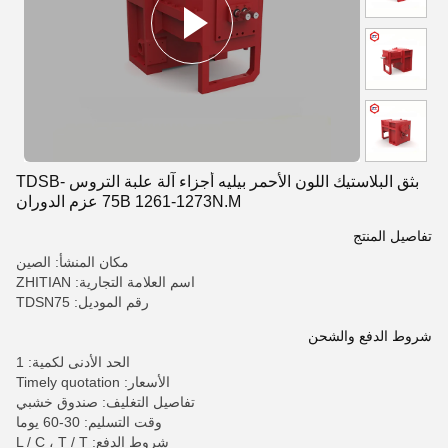
بثق البلاستيك اللون الأحمر بيليه أجزاء آلة علبة التروس TDSB-
75B 1261-1273N.M عزم الدوران
تفاصيل المنتج
مكان المنشأ: الصين
اسم العلامة التجارية: ZHITIAN
رقم الموديل: TDSN75
شروط الدفع والشحن
الحد الأدنى لكمية: 1
الأسعار: Timely quotation
تفاصيل التغليف: صندوق خشبي
وقت التسليم: 30-60 يوما
شروط الدفع: L / C ، T / T