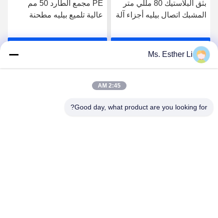
بثق البلاستيك 80 مللي متر
PE مجمع الطارد 50 مم
المشبك اتصال بيليه أجزاء آلة
عالية تلميع بيليه مطحنة
برغي برميل ل ZE Berstorff
أجزاء آلة ، الجانب المغذي
آلة المواد 38CrMoAla
برميل 38CrMoAl صلابة
احصل على افضل سعر
احصل على افضل سعر
جيدة
Ms. Esther Li
2:45 AM
Good day, what product are you looking for?
Nanjing Zhitian Mechanical And Electrical Co.,
Ltd.
info@njzhitian.com
86--18952048192
المجتمع تيانيوان ، شارع Chunhua ، منطقة جيانغنينغ ، نانجينغ ،
الصين.