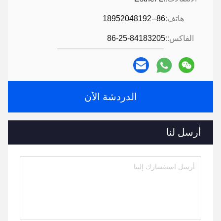
هاتف:
86--18952048192
الفاكس::
86-25-84183205
الدردشة الآن
أرسل لنا