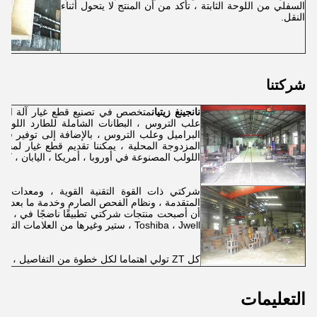
السفلي من اللوحة الثابتة ، تأكد من أن المنتج لا يتحول أثناء
النقل.
شركتنا
نانجينغ زيتيان
متخصص في تصنيع قطع غيار آلة البثق 
علب التروس ، البطانات الشاملة للطارد اللولبي
البراميل وعلب التروس ، بالإضافة إلى توفير قطع غ
المزدوجة المحلية ، يمكننا تقديم قطع غيار لمجم
اللولب المصنوعة في أوروبا ، أمريكا ، اليابان ، كوريا
شركتي ذات القوة التقنية القوية ، ومعدات المعا
المتقدمة ، ونظام الفحص الصارم وخدمة ما بعد البيع ا
أن أصبحت
Toshiba ، Jwell ، ستير وغيرها من العلامات التجارية المعروفة.
كل ZT تولي اهتماما لكل خطوة من التفاصيل ، ونحن نتطلع إلى المضي قدما معكم!
التعليمات