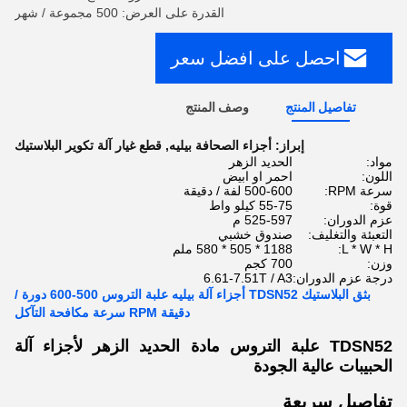
القدرة على العرض: 500 مجموعة / شهر
احصل على افضل سعر
تفاصيل المنتج
وصف المنتج
إبراز:
أجزاء الصحافة بيليه
,
قطع غيار آلة تكوير البلاستيك
مواد:
الحديد الزهر
اللون:
احمر او ابيض
سرعة RPM:
500-600 لفة / دقيقة
قوة:
55-75 كيلو واط
عزم الدوران:
525-597 م
التعبئة والتغليف:
صندوق خشبي
L * W * H:
1188 * 505 * 580 ملم
وزن:
700 كجم
درجة عزم الدوران:
6.61-7.51T / A3
بثق البلاستيك TDSN52 أجزاء آلة بيليه علبة التروس 500-600 دورة /
دقيقة RPM سرعة مكافحة التآكل
TDSN52 علبة التروس مادة الحديد الزهر لأجزاء آلة
الحبيبات عالية الجودة
تفاصيل سريعة