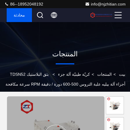
86--18952048192
info@njzhitian.com
محادثة
المنتجات
بيت
>
المنتجات
>
كريّة طينيّة آلة جزء
>
بثق البلاستيك TDSN52
أجزاء آلة بيليه علبة التروس 500-600 دورة / دقيقة RPM سرعة مكافحة
التآكل