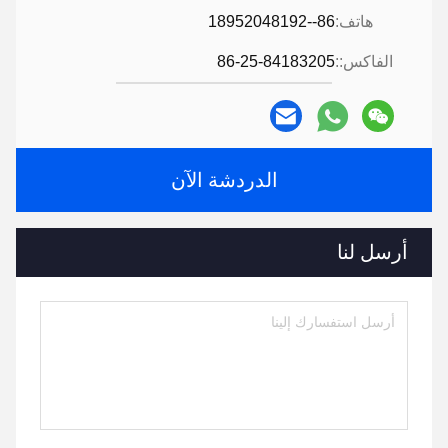
هاتف:
86--18952048192
الفاكس::
86-25-84183205
الدردشة الآن
أرسل لنا