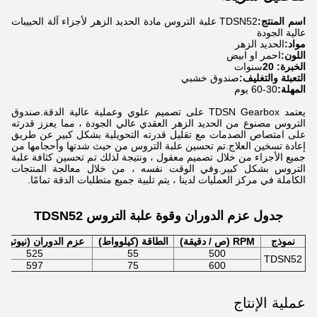
اسم المنتج:
TDSN52 علبة التروس مادة الحديد الزهر لأجزاء آلة الحبيبات
عالية الجودة
مواد:
الحديد الزهر
اللون:
احمر او ابيض
الخبرة: 20
سنوات
التعبئة والتغليف:
صندوق خشبي
المهلة:
30-60 يوم
يعتمد TDSN Gearbox على تصميم علوي وعملية عالية الدقة.صندوق
التروس مصنوع من الحديد الزهر العقدي عالي الجودة ، مما يعزز قدرته
على امتصاص الصدمات مع تقليل قدرته التحويلية بشكل كبير عن طريق
إعادة تسخين العلاج.تم تحسين علبة التروس من حيث شدتها وأحجامها من
جميع الأجزاء من خلال تصميم معقول ، ونتيجة لذلك تم تحسين كثافة علبة
التروس بشكل كبير.وفي الوقت نفسه ، من خلال معالجة المنتجات
الكاملة في مركز العمليات لدينا ، يتم تلبية جميع متطلبات الدقة تمامًا.
جدول عزم الدوران وقوة علبة التروس TDSN52
نموذج
RPM (ص / دقيقة)
الطاقة (كيلوواط)
عزم الدوران (نيوتن م
525
55
500
TDSN52
597
75
600
عملية الإنتاج