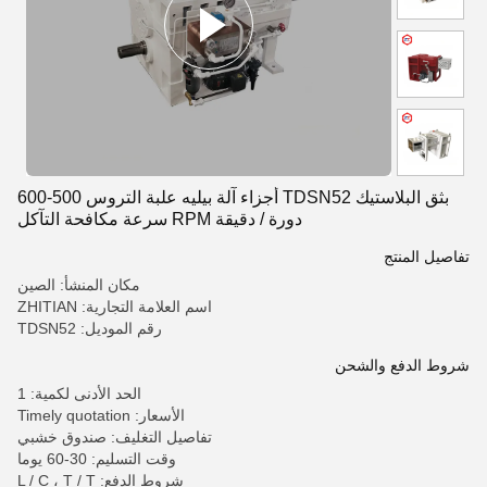
بثق البلاستيك TDSN52 أجزاء آلة بيليه علبة التروس 500-600
دورة / دقيقة RPM سرعة مكافحة التآكل
تفاصيل المنتج
مكان المنشأ: الصين
اسم العلامة التجارية: ZHITIAN
رقم الموديل: TDSN52
شروط الدفع والشحن
الحد الأدنى لكمية: 1
الأسعار: Timely quotation
تفاصيل التغليف: صندوق خشبي
وقت التسليم: 30-60 يوما
شروط الدفع: L / C ، T / T