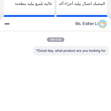
المشبك اتصال بيليه أجزاء آلة
عالية تلميع بيليه مطحنة
برغي برميل ل ZE Berstorff
أجزاء آلة ، الجانب المغذي
آلة المواد 38CrMoAla
برميل 38CrMoAl صلابة
احصل على افضل سعر
احصل على افضل سعر
جيدة
Ms. Esther Li
4:54 AM
Good day, what product are you looking for?
Nanjing Zhitian Mechanical And Electrical Co.,
Ltd.
info@njzhitian.com
86--18952048192
المجتمع تيانيوان ، شارع Chunhua ، منطقة جيانغنينغ ، نانجينغ ،
الصين.