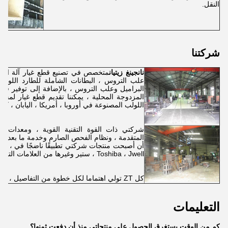
النقل.
شركتنا
نانجينغ زيتيان
متخصص في تصنيع قطع غيار آلة البثق 
علب التروس ، البطانات الشاملة للطارد اللولبي
البراميل وعلب التروس ، بالإضافة إلى توفير قطع غ
المزدوجة المحلية ، يمكننا تقديم قطع غيار لمجم
اللولب المصنوعة في أوروبا ، أمريكا ، اليابان ، كوريا
شركتي ذات القوة التقنية القوية ، ومعدات المعا
المتقدمة ، ونظام الفحص الصارم وخدمة ما بعد البيع ا
أن أصبحت
Toshiba ، Jwell ، ستير وغيرها من العلامات التجارية المعروفة.
كل ZT تولي اهتماما لكل خطوة من التفاصيل ، ونحن نتطلع إلى المضي قدما معكم!
التعليمات
كم من الوقت يستغرق الحصول على منتجاتي منذ أن دفعت ثمنها؟