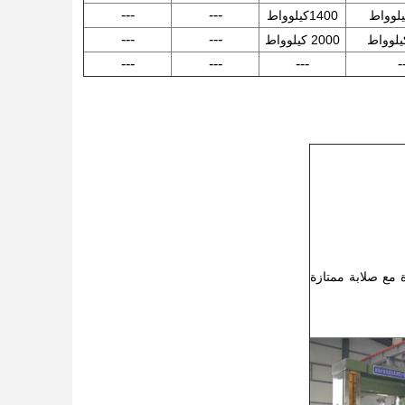
---
---
1400كيلوواط
---
---
2000 كيلوواط
---
---
---
-
ة مع صلابة ممتازة