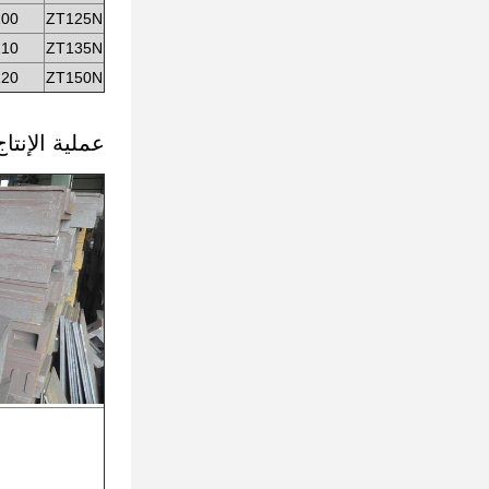
100
ZT125N
110
ZT135N
120
ZT150N
عملية الإنتاج