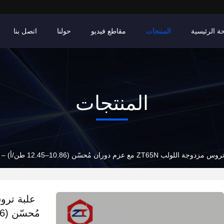
ة الرئيسية
المنتجات
مقاطع فيديو
حولنا
اتصل بنا
المنتجات
لولب ZT65N مع عزم دوران مُحسّن (10.86–12.45 طن/أ) – مُحسّنة لمعدات بثق البلاستيك