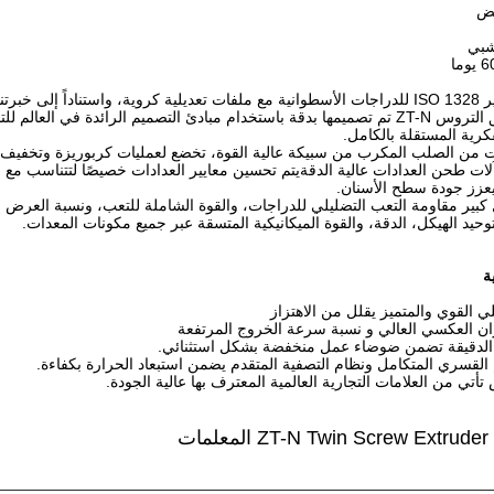
يض
بي
وفقاً لأحدث معايير ISO 1328 للدراجات الأسطوانية مع ملفات تعديلية كروية، واستناد
المزدوجة،صناديق التروس ZT-N تم تصميمها بدقة باستخدام مبادئ التصميم الرائد
كرية المستقلة بالكامل.
ات من الصلب المكرب من سبيكة عالية القوة، تخضع لعمليات كربوريزة وتخفيف مت
ات طحن العدادات عالية الدقةيتم تحسين معايير العدادات خصيصًا لتتناسب مع م
يعزز جودة سطح الأسنان.
كبير مقاومة التعب التضليلي للدراجات، والقوة الشاملة للتعب، ونسبة العرض إ
وحيد الهيكل، الدقة، والقوة الميكانيكية المتسقة عبر جميع مكونات المعدات.
ة
لي القوي والمتميز يقلل من الاهتزاز
ن العكسي العالي و نسبة سرعة الخروج المرتفعة
الدقيقة تضمن ضوضاء عمل منخفضة بشكل استثنائي.
القسري المتكامل ونظام التصفية المتقدم يضمن استبعاد الحرارة بكفاءة.
أتي من العلامات التجارية العالمية المعترف بها عالية الجودة.
Z
المعلمات