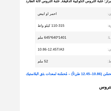
براز:
علبة التروس الكوكبية الدقيقة
,
علبة التروس لآلة الطارد
ن:
احمر او ابيض
ة:
110-315 كيلو واط
L
1401*640*645 ملم
ن:
10.86-12.45T/A3
:
52 ملم