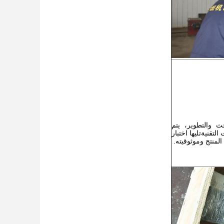
ث والتطوير، يتم
لتقنيةتليها اختبار
لمنتج وموثوقيته.