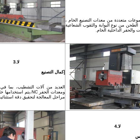
وعات متعددة من معدات التصنيع الخام ،
الطحن من نوع البوابة والثقوب الشعاعية
 والحفر الداخلية الخام.
لا.3
إكمال التصنيع
ومعدات الحفر NC،يتم است
مراحل المعالجة لتحقيق دقة استثنائية
لا.4
وس