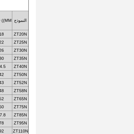
النموذج
 ((MM))
18
ZT20N
22
ZT25N
26
ZT30N
30
ZT35N
4.5
ZT40N
42
ZT50N
43
ZT52N
48
ZT58N
52
ZT65N
60
ZT75N
7.8
ZT85N
78
ZT95N
92
ZT110N