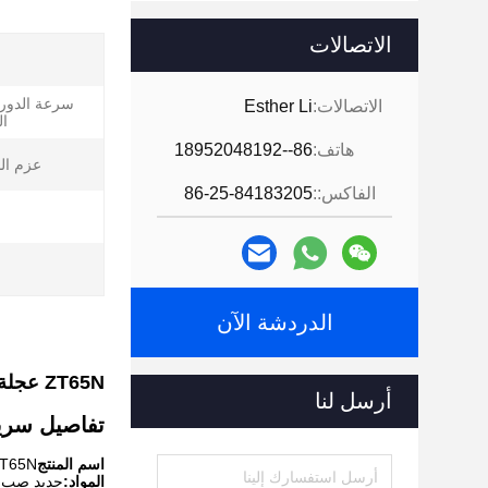
الاتصالات
سرعة الدور
الاتصالات:
Esther Li
ال
هاتف:
86--18952048192
عزم ال
الفاكس::
86-25-84183205
الدردشة الآن
ZT65N عجلة عالية السرعة عالية عزم دوران مزدوج المسمار محفز علبة التروس
أرسل لنا
تفاصيل سري
اسم المنتج
ZT65N عجلة عالية السرعة عالية عزم دوران مزدوج المسمار م
المواد:
حديد صب