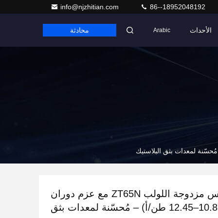
info@njzhitian.com
86--18952048192
الأحداث
محادثة
Arabic
علبة تروس مزدوجة اللولب ZT65N مع عزم دوران
مُحسّن (10.86–12.45 طن/أ) – مُحسّنة لمعدات بثق