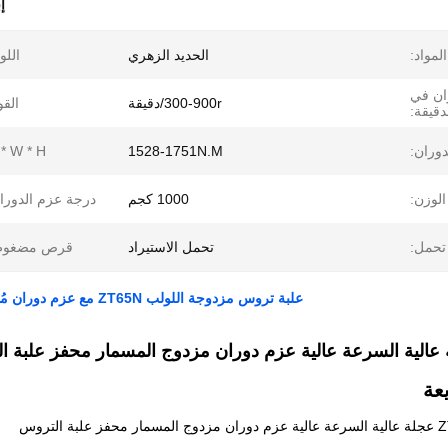
إ
المواد:
الحديد الزهري
اللو
ان في
300-900r/دقيقة
القو
دقيقة:
دوران:
1528-1751N.M
 * W * H:
الوزن:
1000 كجم
درجة عزم الدورا
تحمل:
تحمل الاستيراد
قرص مضغوط
علبة تروس مزدوجة اللولب ZT65N مع عزم دوران مُحسّن (10.86–12.45 طن/أ) – مُحسّنة لمعدات بثق البلاستيك
عة
حفز علبة التروس