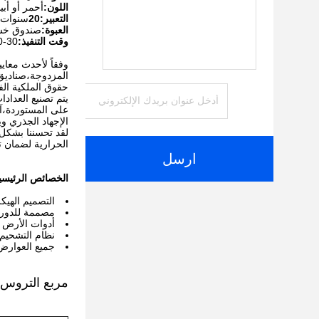
اللون:
أحمر أو أب
التعبير:20
سنوات
العبوة:
صندوق خش
وقت التنفيذ:
30-60 يوما
حقوق الملكية الف
يتم تصنيع العداد
على المستوردة،آل
الإجهاد الجذري و
لقد تحسننا بشكل 
الحرارية لضمان ت
ارسل
الخصائص الرئيسي
التصميم الهيك
مصممة للدورا
أدوات الأرض 
نظام التشحيم 
جميع العوارض ت
مربع التروس T-N Twin Screw Extruder