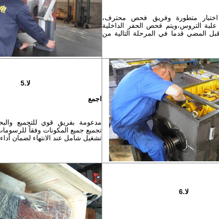
اختبار متطورة وفريق فحص محترف،
بة التروس،ويتم فحص الحفر الداخلية
بل المضي قدما في المرحلة التالية من
لا.5
اجمع
مدعومة بفريق قوي للتجميع والبح
تجميع جميع المكونات وفقاً للرسومات ا
تشغيل شامل عند الانتهاء لضمان أداء ا
لا.6