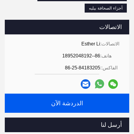
أجزاء الصحافة بيليه
الاتصالات
الاتصالات:
Esther Li
هاتف:
86--18952048192
الفاكس::
86-25-84183205
الدردشة الآن
أرسل لنا