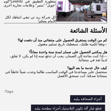
متطورة التط
"جويل" "ستير" وعلامات تجارية أخرى مع
كل شركة زيد تي تبقي انتباهك لكل خطو
الأمام معكم!
الأسئلة الشائعة
كم من الوقت يستغرق الحصول على منتجاتي منذ أن دفعت لها؟
--وفقا لكمية طلبك، سنعطيك تاريخ تسليم معقول.
هل يمكنني الحصول على ضمان لمدة سنة واحدة مجاناً؟
---إذا كنت بحاجة إلى الضمان، يجب أن تدفع ثمنه.إذا لم يكن، لا تقلق،
لدينا ثقة في منتجاتنا.
كيف حال خدمة ما بعد البيع؟
ستحصل على مساعدتنا في الوقت المناسب طالما وجدت شيئاً خاطئاً في
منتجاتنا صدقنا، أنت تستحق الأفضل
Tags:
أجزاء الصحافة بيليه
قطع غيار آلة تكوير البلاستيك,أجزاء مطحنة بيليه