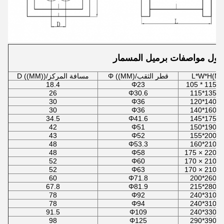
دول مواصفات برميل المسمار
L*W*H(M
قطر الثقب/Φ ((MM)
مسافة المركز/D ((MM))
18.4
Φ23
1
26
Φ30.6
120*
30
Φ36
140*
30
Φ36
150*
34.5
Φ41.6
160*
42
Φ51
190*
43
Φ52
210*
48
Φ53.3
220*
48
Φ58
52
Φ60
52
Φ63
60
Φ71.8
290*
67.8
Φ81.9
320*
78
Φ92
360*
78
Φ94
360*
91.5
Φ109
420*
98
Φ125
500*