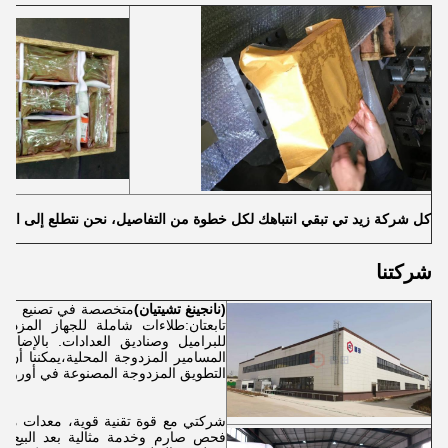
كل شركة زيد تي تبقي انتباهك لكل خطوة من التفاصيل، نحن نتطلع إلى التقد
شركتنا
(نانجينغ تشيتيان)
متخصصة في تصنيع قطع ال
تابعتان:طلاءات شاملة للجهاز المزد
للبراميل وصناديق العدادات. بالإضافة
المسامير المزدوجة المحلية،يمكننا أن
التطويق المزدوجة المصنوعة في أوروباأمري
شركتي مع قوة تقنية قوية، معدات معالجة
فحص صارم وخدمة مثالية بعد البيع، م