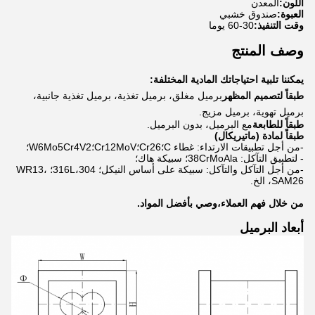
اللون:
المعدن
العبوة:
صندوق خشبي
وقت التنفيذ:
30-60 يوما
وصف المنتج
يمكننا تلبية احتياجاتك المادية المختلفة:
طبقاً لتصميم المظهر
برميل مغلق، برميل تغذية، برميل تغذية جانبية،
برميل تهوية، برميل مزيج.
طبقاً للطابعة
مع البرميل، بدون البرميل.
طبقاً لمادة (ماتيريكال)
-من أجل تطبيقات الارتداء: غطاء C؛Cr26؛Cr12MoV؛W6Mo5Cr4V2؛
- لتطبيق التآكل: 38CrMoAla؛ سبيكة هاك؛
-من أجل التآكل والتآكل: سبيكة على أساس النيكل؛ 316L،304؛ WR13،
SAM26، الخ.
من خلال فهم العملاء،وصي بأفضل المواد.
أبعاد البرميل