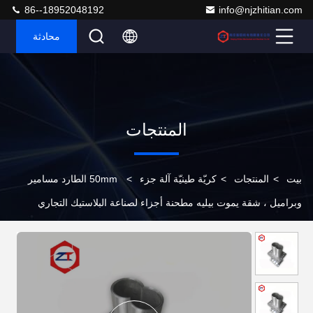
86--18952048192
info@njzhitian.com
محادثة
المنتجات
بيت
>
المنتجات
>
كريّة طينيّة آلة جزء
>
50mm الطارد مسامير
وبراميل ، شقة يموت بيليه مطحنة أجزاء لصناعة البلاستيك التجاري
الخشب بيليه آلة