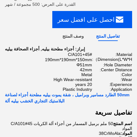
القدرة على العرض: 500 مجموعة / شهر
احصل على افضل سعر
تفاصيل المنتج
وصف المنتج
إبراز:
أجزاء مطحنة بيليه
,
أجزاء الصحافة بيليه
45#+C/A101
Material:
Dimension(L*W*H）:
190mm*190mm*150mm
Φ51mm
Hole Diameter:
42mm
Center Distance:
Metal
Color:
High Wear-resistant
Wear:
20 years
Experience:
Plastic Industry
Application:
50mm الطارد مسامير وبراميل ، شقة يموت بيليه مطحنة أجزاء لصناعة
البلاستيك التجاري الخشب بيليه آلة
تفاصيل سريعة
اسم المنتج
50 ملم برميل المسمار من أجزاء آلة الكريات 45#C/A101
المواد
المواد:
38CrMoAla