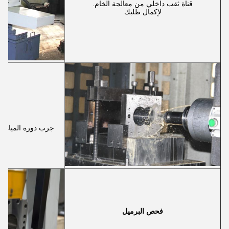
قناة ثقب داخلي من معالجة الخام.
لإكمال طلبك
جرب دورة المياه، ب
دقة
فحص البرميل