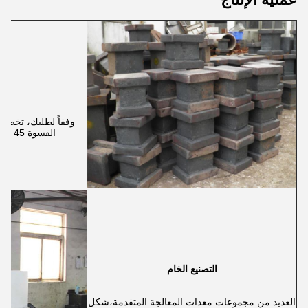
مك
وفقاً لطلبك، تخصيص
القسوة 45 # و عالية قشعريرة 38CrMoAla.
التصنيع الخام
العديد من مجموعات معدات المعالجة المتقدمة،شكل