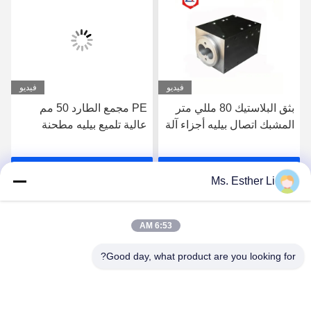
فيديو
فيديو
بثق البلاستيك 80 مللي متر
PE مجمع الطارد 50 مم
المشبك اتصال بيليه أجزاء آلة
عالية تلميع بيليه مطحنة
برغي برميل ل ZE Berstorff
أجزاء آلة ، الجانب المغذي
آلة المواد 38CrMoAla
برميل 38CrMoAl صلابة
احصل على افضل سعر
احصل على افضل سعر
جيدة
Ms. Esther Li
6:53 AM
Good day, what product are you looking for?
Nanjing Zhitian Mechanical And Electrical Co.,
Ltd.