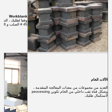
Workblank
45 # الصلب و 38 crmoall عالية quaily.
الآلات الخام
العديد من مجموعات من معدات المعالجة المتقدمة ،
وشكل قناة ثقب داخلي من الخام تكوين peocessing.
لاستكمال طلبك.