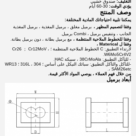
التغليف:
صندوق خشبي
يؤدي الوقت:
30-60 أيام
وصف المنتج
يمكننا تلبية احتياجاتك المادية المختلفة:
وفقا لتصميم المظهر ،
برميل مغلق ، برميل المغذية ، برميل المغذية
الجانب ، وتنفيس برميل ، Combi برميل.
وفقا للخطوط الملاحية المنتظمة ،
مع برميل بطانة ، دون برميل بطانة.
وفقا ل Materical ،
لارتداء التطبيق: C الخطوط الملاحية المنتظمة ؛ Cr26 ； Cr12MoV ،
W6Mo5Cr4V2.
- للتآكل التطبيق: 38CrMoAla ، سبيكة HAC.
-للتآكل والتآكل التطبيق: سبائك النيكل على أساس ؛ 316L ، 304 ؛ WR13
، SAM26etc.
من خلال فهم العملاء ، يوصي المواد الأكثر قيمة.
أبعاد برميل