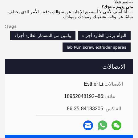
---نعم فعلا
متى يدوم منتجك؟
--- أنا آسف لأنني لا أستطيع الإجابة عن سؤالك بدقة ، الأمر الذي يختلف
تمامًا عن وقت تشغيلك وموادك وموادك.
Tags:
التوأم برغي الطارد أجزاء
واثنين من المسمار الطارد أجزاء
lab twin screw extruder spares
الاتصالات
الاتصالات:
Esther Li
هاتف:
86--18952048192
الفاكس::
86-25-84183205