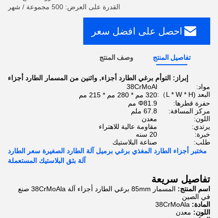
القدرة على العرض: 500 مجموعة / شهر
احصل على افضل سعر
تفاصيل المنتج
وصف المنتج
إبراز:
التوأم برغي الطارد أجزاء
,
واثنين من المسمار الطارد أجزاء
مواد:
38CrMoAl
البعد (L * W * H）:
320 مم * 280 مم * 215 مم
حفرة قطرها:
Φ81.9 مم
مركز المسافة:
67.8 ملم
اللون:
معدن
يرتدي:
مقاومة عالية للاهتراء
خبرة:
20 سنه
طلب:
صناعة البلاستيك
مختبر أجزاء الطارد المغذي برغي برميل آلة الطارد الصغيرة سعر الطارد
آلة بثق البلاستيك المستعملة
تفاصيل سريعة
اسم المنتج:
المسمار 85mm برغي الطارد أجزاء آلة 38CrMoAla صنع
في الصين
المادة:
38CrMoAla
اللون:
معدن