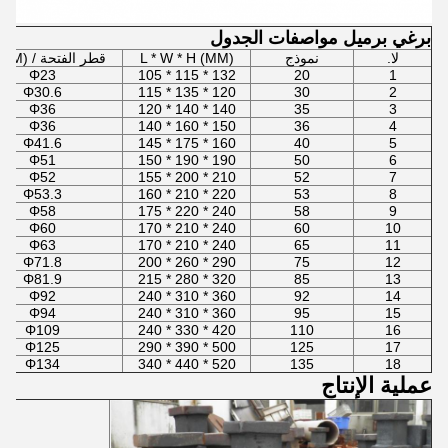
برغي برميل مواصفات الجدول
لا.
نموذج
L * W * H (MM)
قطر الفتحة / Φ (MM)
Φ23
132 * 115 * 105
20
1
Φ30.6
120 * 135 * 115
30
2
Φ36
140 * 140 * 120
35
3
Φ36
150 * 160 * 140
36
4
Φ41.6
160 * 175 * 145
40
5
Φ51
190 * 190 * 150
50
6
Φ52
210 * 200 * 155
52
7
Φ53.3
220 * 210 * 160
53
8
Φ58
240 * 220 * 175
58
9
Φ60
240 * 210 * 170
60
10
Φ63
240 * 210 * 170
65
11
Φ71.8
290 * 260 * 200
75
12
Φ81.9
320 * 280 * 215
85
13
Φ92
360 * 310 * 240
92
14
Φ94
360 * 310 * 240
95
15
Φ109
420 * 330 * 240
110
16
Φ125
500 * 390 * 290
125
17
Φ134
520 * 440 * 340
135
18
عملية الإنتاج