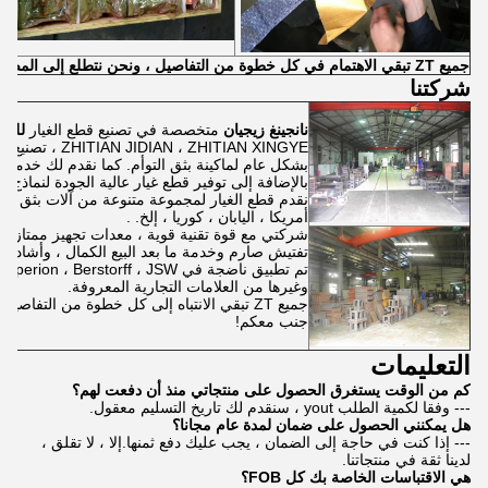
جميع ZT تبقي الاهتمام في كل خطوة من التفاصيل ، ونحن نتطلع إلى المضي قدما جنبا إلى جنب معكم!
شركتنا
نانجينغ زيجيان
متخصصة في تصنيع قطع الغيار
للبر
 ، ZHITIAN XINGYE
بشكل عام لماكينة بثق التوأم. كما نقدم لك خدمة 
بالإضافة إلى توفير قطع غيار عالية الجودة لنماذج ا
نقدم قطع الغيار لمجموعة متنوعة من آلات بثق الل
أمريكا ، اليابان ، كوريا ، إلخ. .
شركتي مع قوة تقنية قوية ، معدات تجهيز ممتازة ، ت
تفتيش صارم وخدمة ما بعد البيع الكمال ، وأشاد م
وغيرها من العلامات التجارية المعروفة.
جميع ZT تبقي الانتباه إلى كل خطوة من التفاصي
جنب معكم!
التعليمات
كم من الوقت يستغرق الحصول على منتجاتي منذ أن دفعت لهم؟
--- وفقا لكمية الطلب yout ، سنقدم لك تاريخ التسليم معقول.
هل يمكنني الحصول على ضمان لمدة عام مجانا؟
--- إذا كنت في حاجة إلى الضمان ، يجب عليك دفع ثمنها.إلا ، لا تقلق ،
لدينا ثقة في منتجاتنا.
هي الاقتباسات الخاصة بك كل FOB؟