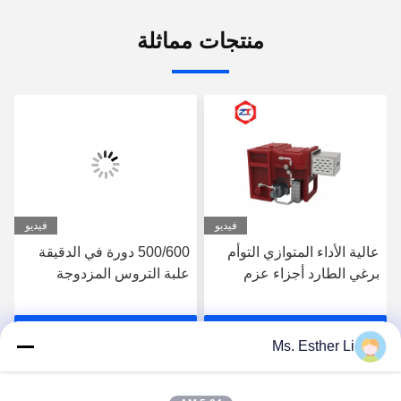
منتجات مماثلة
فيديو
فيديو
عالية الأداء المتوازي التوأم
500/600 دورة في الدقيقة
برغي الطارد أجزاء عزم
علبة التروس المزدوجة
الدوران 860-875N.M
اللولب ، آلة الطارد البلاستيك
TDSN علبة التروس
30-37KW بيع آلة سعر
احصل على افضل سعر
احصل على افضل سعر
الطارد البلاستيكي
Ms. Esther Li