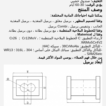
التغليف:
صندوق خشبي
يؤدي الوقت:
30-60 أيام
وصف المنتج
يمكننا تلبية احتياجاتك المادية المختلفة:
وفقا لتصميم المظهر ،
برميل مغلق ، برميل المغذية ، برميل المغذية
الجانب ، وتنفيس برميل ، Combi برميل.
وفقا للخطوط الملاحية المنتظمة ،
مع برميل بطانة ، دون برميل بطانة.
وفقا ل Materical ،
لارتداء التطبيق: C الخطوط الملاحية المنتظمة ؛ Cr26 ； Cr12MoV ،
W6Mo5Cr4V2.
- للتآكل التطبيق: 38CrMoAla ، سبيكة HAC.
-للتآكل والتآكل التطبيق: سبائك النيكل على أساس ؛ 316L ، 304 ؛ WR13
، SAM26etc.
من خلال فهم العملاء ، يوصي المواد الأكثر قيمة.
أبعاد برميل