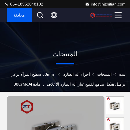
86--18952048192
info@njzhitian.com
محادثة
المنتجات
بيت
>
المنتجات
>
أجزاء آلة الطارد
>
50mm سطح المرآة برغي
برميل هيكل مدمج لقطع غيار آلة الطارد الأعلاف ， مادة 38CrMoAl