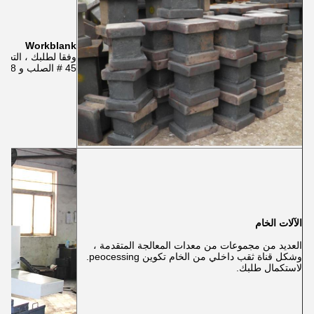
Workblank
45 # الصلب و 38 crmoall عالية quaily.
الآلات الخام
العديد من مجموعات من معدات المعالجة المتقدمة ،
وشكل قناة ثقب داخلي من الخام تكوين peocessing.
لاستكمال طلبك.