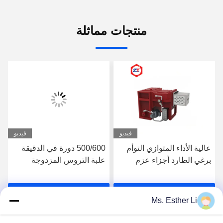
منتجات مماثلة
فيديو
فيديو
عالية الأداء المتوازي التوأم
500/600 دورة في الدقيقة
برغي الطارد أجزاء عزم
علبة التروس المزدوجة
الدوران 860-875N.M
اللولب ، آلة الطارد البلاستيك
TDSN علبة التروس
30-37KW بيع آلة سعر
احصل على افضل سعر
احصل على افضل سعر
الطارد البلاستيكي
Ms. Esther Li