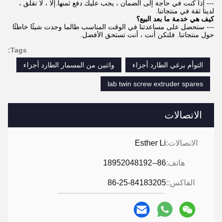
--- إذا كنت في حاجة إلى الضمان ، يجب عليك دفع ثمنها.إلا ، لا تقلق ،
لدينا ثقة في منتجاتنا.
كيف هي خدمة ما بعد البيع؟
--- ستحصل على مساعدتنا في الوقت المناسب طالما وجدت شيئًا خاطئًا
حول منتجاتنا. فلتكن أنت ، أنت تستحق الأفضل.
Tags:
التوأم برغي الطارد أجزاء
واثنين من المسمار الطارد أجزاء
lab twin screw extruder spares
الاتصالات
الاتصالات:
Esther Li
هاتف:
86--18952048192
الفاكس::
86-25-84183205