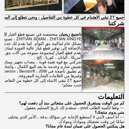
جميع ZT تبقي الاهتمام في كل خطوة من التفاصيل ، ونحن نتطلع إلى المضي قدما جنبا إلى جنب معكم!
شركتنا
نانجينغ زيجيان
متخصصة في تصنيع قطع الغيار
للبر
 ، ZHITIAN XINGYE
بشكل عام لماكينة بثق التوأم. كما نقدم لك خدمة 
بالإضافة إلى توفير قطع غيار عالية الجودة لنماذج ا
نقدم قطع الغيار لمجموعة متنوعة من آلات بثق الل
أمريكا ، اليابان ، كوريا ، إلخ. .
شركتي مع قوة تقنية قوية ، معدات تجهيز ممتازة ، ت
تفتيش صارم وخدمة ما بعد البيع الكمال ، وأشاد م
وغيرها من العلامات التجارية المعروفة.
جميع ZT تبقي الانتباه إلى كل خطوة من التفاصي
جنب معكم!
التعليمات
كم من الوقت يستغرق الحصول على منتجاتي منذ أن دفعت لهم؟
--- وفقا لكمية الطلب yout ، سنقدم لك تاريخ التسليم معقول.
متى يدوم منتجك؟
--- أنا آسف لأنني لا أستطيع الإجابة عن سؤالك بدقة ، الأمر الذي يختلف
تمامًا عن وقت تشغيلك وموادك وموادك.
هل يمكنني الحصول على ضمان لمدة عام مجانا؟