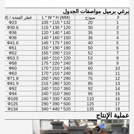
برغي برميل مواصفات الجدول
لا.
نموذج
L * W * H (MM)
قطر الفتحة / Φ (MM)
Φ23
132 * 115 * 105
20
1
Φ30.6
120 * 135 * 115
30
2
Φ36
140 * 140 * 120
35
3
Φ36
150 * 160 * 140
36
4
Φ41.6
160 * 175 * 145
40
5
Φ51
190 * 190 * 150
50
6
Φ52
210 * 200 * 155
52
7
Φ53.3
220 * 210 * 160
53
8
Φ58
240 * 220 * 175
58
9
Φ60
240 * 210 * 170
60
10
Φ63
240 * 210 * 170
65
11
Φ71.8
290 * 260 * 200
75
12
Φ81.9
320 * 280 * 215
85
13
Φ92
360 * 310 * 240
92
14
Φ94
360 * 310 * 240
95
15
Φ109
420 * 330 * 240
110
16
Φ125
500 * 390 * 290
125
17
Φ134
520 * 440 * 340
135
18
عملية الإنتاج