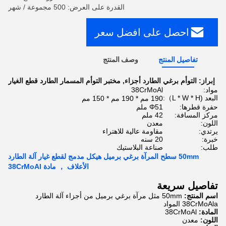
القدرة على العرض: 500 مجموعة / شهر
احصل على افضل سعر
تفاصيل المنتج
وصف المنتج
إبراز:
التوأم برغي الطارد أجزاء
,
مختبر التوأم المسمار الطارد قطع الغيار
مواد:
38CrMoAl
البعد (L * W * H）:
190 مم * 190 مم * 150 مم
حفرة قطرها:
Φ51 ملم
مركز المسافة:
42 ملم
اللون:
معدن
يرتدي:
مقاومة عالية للاهتراء
خبرة:
20 سنه
طلب:
صناعة البلاستيك
50mm سطح المرآة برغي برميل هيكل مدمج لقطع غيار آلة الطارد
الأعلاف ， مادة 38CrMoAl
تفاصيل سريعة
اسم المنتج:
50mm مثل مرآة برغي برميل من أجزاء آلة الطارد
38CrMoAla المواد
المادة:
38CrMoAl
اللون:
معدن