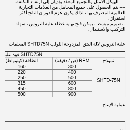
---- الهيكل الأمثل والتجميع المعقد يؤديان إلى ارتفاع التكلفة.
---- يتم الحصول على جميع المحامل من العلامات التجارية
العالمية المعترف بها ، لذلك يكون عزم الدوران الناتج أكثر
استقرارًا.
- تصميم مبسط ، يمكن فتح نهاية غطاء علبة التروس ، سهلة
التركيب والاستبدال.
علبة التروس لآلة البثق المزدوجة اللولب SHTD75N
المعلمات
SHTD75N قوة علبة التروس وجدول عزم الدوران
نموذج
RPM (ص / دقيقة)
الطاقة (كيلوواط)
160
300
220
400
250
500
SHTD-75N
315
600
450
800
500
900
عملية الإنتاج