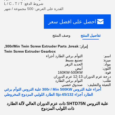
شروط الدفع: L / C ، T / T
القدرة على العرض: 500 مجموعة / شهر
احصل على افضل سعر
تفاصيل المنتج
وصف المنتج
إبراز:
break
,
300r/Min Twin Screw Extruder Parts
,
Twin Screw Extruder Gearbox
اسم:
التوأم برغي الطارد أجزاء
ميزة:
تصنيع بسيط
مواد:
الحديد الزهر
اللون:
أبيض
قوة:
160KW-500KW
درجة عزم الدوران:
12-13 عزم الدوران
طلب:
التوأم برغي الطارد
التعبئة والتغليف:
صندوق خشبي
أجزاء علبة التروس 300r / Min 500KW علبة التروس التوأم برغي
الطارد أجزاء Sjz-65/132 الطارد اللولبي المزدوج المخروطي
علبة التروس SHTD75N ذات عزم الدوران العالي لآلة الطارد
ذات اللولب المزدوج