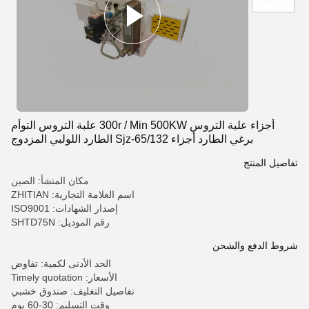
أجزاء علبة التروس 300r / Min 500KW علبة التروس التوأم
برغي الطارد أجزاء Sjz-65/132 الطارد اللولبي المزدوج
المخروطي
تفاصيل المنتج
مكان المنشأ: الصين
اسم العلامة التجارية: ZHITIAN
إصدار الشهادات: ISO9001
رقم الموديل: SHTD75N
شروط الدفع والشحن
الحد الأدنى لكمية: تفاوض
الأسعار: Timely quotation
تفاصيل التغليف: صندوق خشبي
وقت التسليم: 30-60 يوم