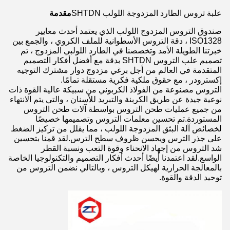
علبة تروس الطارد المزدوجة اللولب SHTDN
مقدمة
صندوق التروس المزدوج اللولب الذي يعتمد أحدث معايير
ISO1328 ، دقة التروس الأسطوانية للملف الكروي ، والجمع بين
خبرتنا الطويلة الأمد وتخصصنا في الطارد اللولبي المزدوج ، تم
تصميم علب التروس SHTDN بدقة مع أفضل أفكار التصميم
المتقدمة في العالم من أجل برغي مزدوج دوار مشترك التوجيه
إكسترودر ، مع حقوق ملكية فكرية مستقلة تمامًا.
التروس مصنوعة من الفولاذ الكربوني من سبيكة عالية القوة ذات
نوعية جيدة عن طريق الكربنة والتبريد للأسنان ، والتي يتم الانتهاء
من جميع عمليات طحن التروس بواسطة آلات طحن التروس
المستوردة.تم تحسين معلمات التروس وتصميمها خصيصًا
لخصائص آلة البثق المزدوجة اللولب ، مما يقلل من تركيز الضغط
على جذر الترس ويحسن ظروف سطح الترس.لقد قمنا بتحسين
شد التروس من إجهاد الانحناء وقوة التعب ونسبة القطر
الواسع.لقد اعتمدنا أيضًا أحدث أفكار التصميم والتكنولوجيا الخاصة
بالمعالجة الحرارية لهيكل التروس ، وبالتالي نضمن التروس من
توحيد الدقة والقوة.