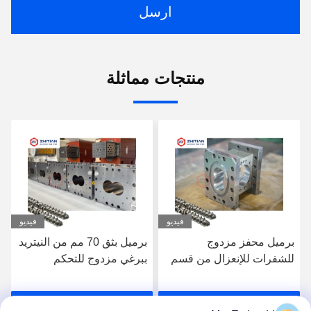
ارسل
منتجات مماثلة
فيديو
فيديو
برميل محفز مزدوج
برميل بثق 70 مم من النيتريد
للشفرات للإنعزال من قسم
ببرغي مزدوج للتحكم
إلى قسم
المستقر في درجة الحرارة
احصل على افضل سعر
احصل على افضل سعر