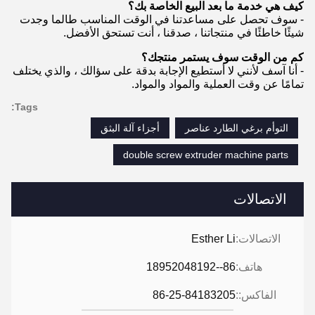
كيف هي خدمة ما بعد البيع الخاصة بك؟
- سوف تحصل على مساعدتنا في الوقت المناسب طالما وجدت
شيئًا خاطئًا في منتجاتنا ، صدقنا ، أنت تستحق الأفضل.
كم من الوقت سوف يستمر منتجك؟
- أنا آسف لأنني لا أستطيع الإجابة بدقة على سؤالك ، والذي يختلف
تمامًا عن وقت العملية والمواد والمواد.
Tags:
التوأم برغي الطارد عناصر
أجزاء آلة البثق
double screw extruder machine parts
الاتصالات
الاتصالات:
Esther Li
هاتف:
86--18952048192
الفاكس::
86-25-84183205