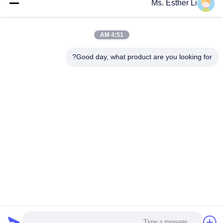
Ms. Esther Li
4:51 AM
Good day, what product are you looking for?
Nanjing Zhitian Mechanical And Electrical Co.,
Ltd.
info@njzhitian.com
86--18952048192
المجتمع تيانيوان ، شارع Chunhua ، منطقة جيانغنينغ ، نانجينغ ،
الصين.
الصين نوعية جيدة التوأم برغي الطارد أجزاء المورد. حقوق النشر ©
2018-2026 Nanjing Zhitian Mechanical And Electrical Co.,