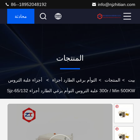
86--18952048192
info@njzhitian.com
محادثة
المنتجات
بيت
>
المنتجات
>
التوأم برغي الطارد أجزاء
>
أجزاء علبة التروس
300r / Min 500KW علبة التروس التوأم برغي الطارد أجزاء Sjz-65/132
الطارد اللولبي المزدوج المخروطي