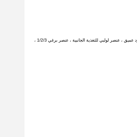
جزء برغي كوفي ، جزء برغي للخلط ، قرص وكتلة عجن ، عنصر برغي انتقالي ، عنصر نقل أخدود عميق ، عنصر لولبي للتغذية الجانبية ، عنصر برغي 1/2/3 ،