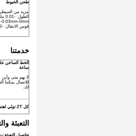
طحن الخيوط
مزيد من السيطرة
الطول: -0.01 ملم- + 0.01 ملم
 -0.03mm-0mm
قوس الانتقال: -0.02 مم- + 0.02 مم
خدمتنا
ساعة
لا يهم متى وأين
للاتصال يمكننا ال
لك.
كل ZT تولي اهتماما لكل خطوة من التفاصيل ، ونحن نتطلع إلى المضي قدما معكم!
التعبئة وال
تفاصيل التعبئة:
وف