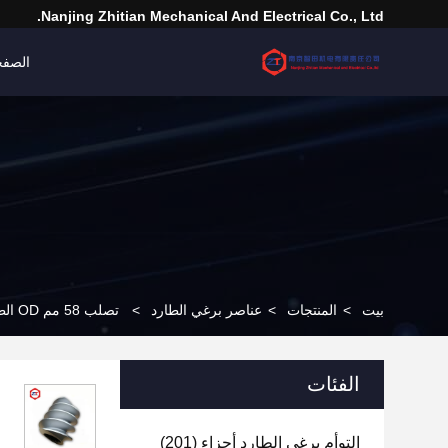
Nanjing Zhitian Mechanical And Electrical Co., Ltd.
الصفح
بيت
>
المنتجات
>
عناصر برغي الطارد
>
تصلب 58 مم OD الطارد عناصر المسمار Softcore عناصر عالية الدقة براغي
الفئات
التوأم برغي الطارد أجزاء
(201)