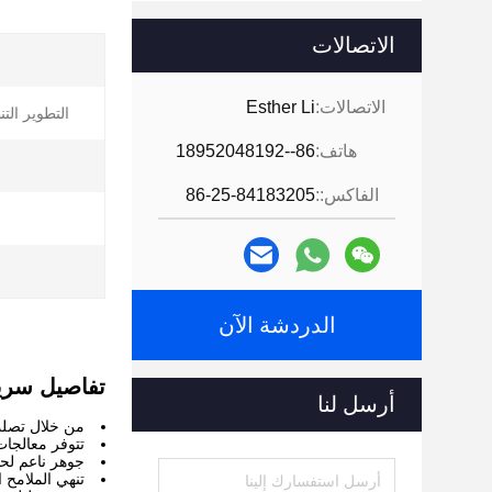
الاتصالات
الاتصالات:
Esther Li
التطوير الت
هاتف:
86--18952048192
الفاكس::
86-25-84183205
ا
الدردشة الآن
تفاصيل سري
أرسل لنا
من خلال تصلب
تتوفر معالجا
جوهر ناعم لح
تنهي الملامح 