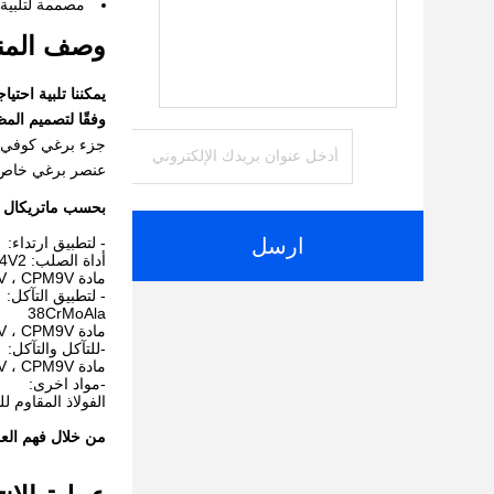
مصممة لتلبية مواصفات
وصف المن
يمكننا تلبية احتيا
وفقًا لتصميم المظ
عنصر برغي خاص OEM
بحسب ماتريكال ،
ارسل
- لتطبيق ارتداء:
أداة الصلب: W6Mo5Cr4V2
مادة PM-HIP: WR5 ، WR13 ، WR14 ، CPM10V ، CPM9V.
- لتطبيق التآكل:
38CrMoAla
مادة PM-HIP: WR4 ، WR13 ، WR14 ، CPM10V ، CPM9V.
-للتآكل والتآكل:
مادة PM-HIP: WR13 ، WR14 ، CPM10V ، CPM9V.
-مواد اخرى:
الفولاذ المقاوم للصدأ:  ، 440C
من خلال فهم العمل