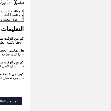
تفاصيل التسليم:
5-40 يوم
1.معالجة الزيت المقاوم للصدأ ،
منع الصدأ أثناء ال
4. رغوة التعبئة والتغليف الخاصة.
التعليمات
كم من الوقت يست
- وفقًا لكمية الط
هل يمكنني الحصو
- إذا كنت بحاجة 
كم من الوقت سو
- أنا آسف لأنني ل
كيف هي خدمة ما ب
- سوف تحصل على 
المسمار الطا