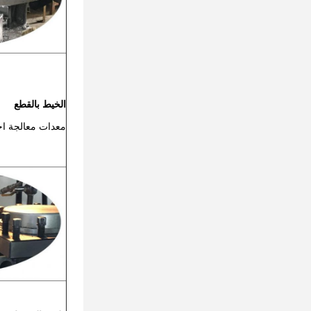
الخيط بالقطع
معدات معالجة اح