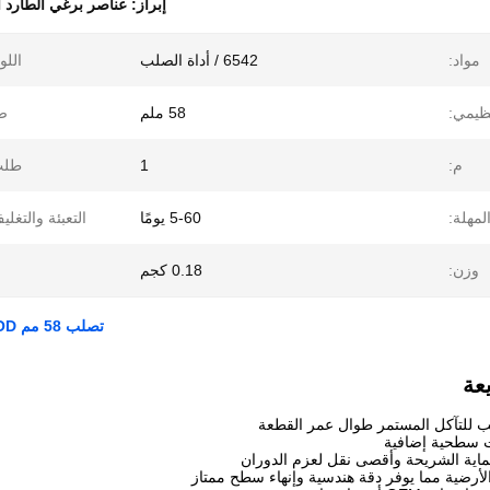
إبراز:
عناصر برغي الطارد ا
مواد:
6542 / أداة الصلب
اللو
نظيمي:
58 ملم
ض
م:
1
طلب
لمهلة:
5-60 يومًا
التعبئة والتغلي
وزن:
0.18 كجم
تصلب 58 مم OD الطارد عناصر المسمار Softcore عناصر عالية الدقة براغي
عة
 للتآكل المستمر طوال عمر القطعة
ت سطحية إضافية
ماية الشريحة وأقصى نقل لعزم الدوران
الأرضية مما يوفر دقة هندسية وإنهاء سطح ممتاز