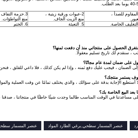
ا بعد الطلب.
2-عبوات ورقية زيتية ،
3.حزمة التفاف فقاعة ،
عبور.
منع الزيت الجاف.
منع التواطؤات.
5. التعبئة
6. الختم
غرق الحصول على منتجاتي منذ أن دفعت ثمنها؟
لب ، سنقدم لك تاريخ تسليم معقولًا.
ل على ضمان لمدة عام مجانًا؟
إلى الضمان ، فيجب عليك دفع ثمنه ، وإذا لم يكن كذلك ، فلا داعي للقلق ، فنحن 
ف يستمر منتجك؟
ا أستطيع الإجابة بدقة على سؤالك ، والذي يختلف تمامًا عن وقت العملية والمواد
عد البيع الخاصة بك؟
مساعدتنا في الوقت المناسب طالما وجدت شيئًا خاطئًا في منتجاتنا ، صدقنا 
رد
عنصر المسمار سطحي,برغي الطارد المواد
عنصر المسمار سطح