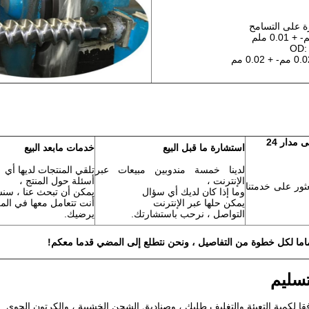
 على التسامح
OD:
الخط الساخن على مدار 24
استشارة ما قبل البيع
خدمات مابعد البيع
لدينا خمسة مندوبين مبيعات عبر
تلقي المنتجات لديها أي
الإنترنت ،
أسئلة حول المنتج ،
عثور على خدمتنا
وما إذا كان لديك أي سؤال
يمكن أن تبحث عنا ، سن
يمكن حلها عبر الإنترنت
أنت تتعامل معها في المرة
التواصل ، نرحب باستشارتك.
يرضيك.
تسليم
قا لكمية التعبئة والتغليف طلبك ، وصناديق الشحن الخشبية ، والكرتون الجوي.