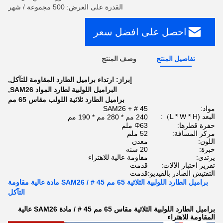
القدرة على العرض: 500 مجموعة / شهر
احصل على افضل سعر
تفاصيل المنتج
وصف المنتج
إبراز:
ارتداء براميل الطارد المقاومة للتآكل
,
البراميل اللولبية لطارد المواد SAM26
,
براميل الطارد ثلاثية اللولب مقاس 65 مم
مواد:
45 # + SAM26
البعد (L * W * H）:
240 مم * 280 مم * 190 مم
حفرة قطرها:
Φ63 ملم
مركز المسافة:
52 ملم
اللون:
معدن
خبرة:
20 سنه
يرتدي:
مقاومة عالية للاهتراء
تقرير اختبار الآلات:
قدمت
التفتيش الصادر بالفيديو:
قدمت
براميل الطارد اللولبية الثلاثية 65 مم 45 # / SAM26 مادة عالية مقاومة
التآكل
براميل الطارد اللولبية الثلاثية مقاس 65 مم 45 # / مادة SAM26 عالية
المقاومة للاهتراء