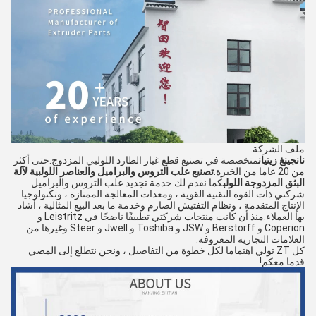
ملف الشركة.
نانجينغ زيتيان
متخصصة في تصنيع قطع غيار الطارد اللولبي المزدوج.حتى أكثر
من 20 عاما من الخبرة.
تصنيع علب التروس والبراميل والعناصر اللولبية لآلة
البثق المزدوجة اللولب
كما نقدم لك خدمة تجديد علب التروس والبراميل.
شركتي ذات القوة التقنية القوية ، ومعدات المعالجة الممتازة ، وتكنولوجيا
الإنتاج المتقدمة ، ونظام التفتيش الصارم وخدمة ما بعد البيع المثالية ، أشاد
بها العملاء.منذ أن كانت منتجات شركتي تطبيقًا ناضجًا في Leistritz و
Coperion و Berstorff و JSW و Toshiba و Jwell و Steer وغيرها من
العلامات التجارية المعروفة.
كل ZT تولي اهتماما لكل خطوة من التفاصيل ، ونحن نتطلع إلى المضي
قدما معكم!