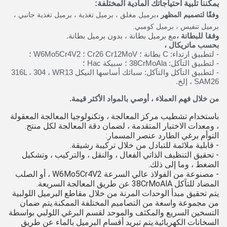
يمكننا تلبية احتياجاتك المادية المختلفة:
وفقًا لتصميم المظهر ،
برميل مغلق ، برميل تغذية ، برميل تغذية جانبي ،
برميل تنفيس ، برميل كومبي.
وفقا للبطانة ،
مع برميل بطانة ، بدون برميل بطانة.
بحسب ماتريكال ،
- لتطبيق ارتداء: C بطانة ؛ Cr26 Cr12MoV ؛ W6Mo5Cr4V2 ؛
- لتطبيق التآكل: 38CrMoAla ؛ سبيكة Hac ؛
- لتطبيق التآكل والتآكل: سبائك أساسها النيكل 316L ، 304 ، WR13
، SAM26 إلخ.
من خلال فهم العملاء ، أوصي بالمواد الأكثر قيمة.
باستخدام تشطيب مركز المعالجة ، وتكنولوجيا المعالجة المعقولة
، ومعدات الاختبار المتقدمة ، لضمان دقة المعالجة لكل منتج.
التوأم برغي الطارد عنصر المسمار:
- قابلية ملائمة للتبادل من خلال تركيبة رشيقة.
- تحقيق التنظيف الذاتي الفعال ، والنقل ، والتركيب ، وتشكيل
الضغط ، وما إلى ذلك.
- مصنوعة من الفولاذ عالي السرعة W6Mo5Cr4V2 ، أو الصلب
المضاد للتآكل 38CrMoAlA عن طريق المعالجة السريعة.
يتم تحقيق مبدأ الوحدات المرنة من خلال مقاطع البرميل اللولبية
من مجموعة واسعة من التصاميم المختلفة الممكنة.يتم ضمان
التسخين السريع والمكثف والموحد لقسم البرغي اللولبي بواسطة
السخانات الكهربائية.يتم تبريد أقسام البرميل بالماء عن طريق