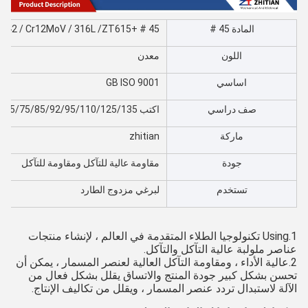
المادة 45 #
45 # +
ZT615 (يعتمد على HIP Ni60)
6542 / Cr12MoV / 316L /
اللون
معدن
اساسي
GB ISO 9001
صف دراسي
اكتب 20/30/35/36/40/50/52/53/58/60/65/75/85/92/95/110/125/135
ماركة
zhitian
جودة
مقاومة عالية للتآكل ومقاومة للتآكل
تستخدم
لبرغي مزدوج الطارد
1.Using تكنولوجيا الطلاء المتقدمة في العالم ، لإنشاء منتجات
عناصر ملولبة عالية التآكل والتآكل.
2.عالية الأداء ، ومقاومة التآكل العالية لعنصر المسمار ، يمكن أن
تحسن بشكل كبير جودة المنتج والاتساق يقلل بشكل فعال من
الآلة لاستبدال تردد عنصر المسمار ، ويقلل من تكاليف الإنتاج.