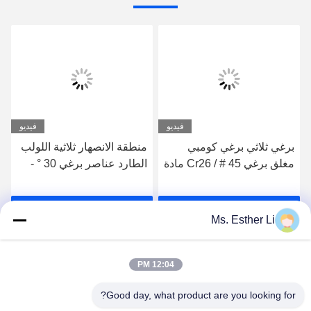
فيديو
فيديو
برغي ثلاثي برغي كومبي
منطقة الانصهار ثلاثية اللولب
مغلق برغي 45 # / Cr26 مادة
الطارد عناصر برغي 30 ° -
75 مم أجزاء الطارد ثلاثية
90 ° زاوية التصميم
اللولب
احصل على افضل سعر
احصل على افضل سعر
Ms. Esther Li
12:04 PM
Good day, what product are you looking for?