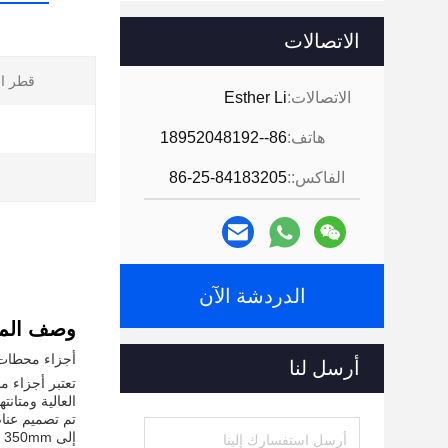
الاتصالات
قطر ال
الاتصالات:
Esther Li
ا
هاتف:
86--18952048192
الفاكس::
86-25-84183205
الدردشة الآن
وصف المن
أجزاء محطات 
أرسل لنا
العالية ومتانتها.مع شهادة ISO9001، أجزاء خرطوشة م
إلى 350mm وأكبر، مما يوفر مجموعة واسعة من الخيارات لاحتياجات الإنتاج المختلفة.