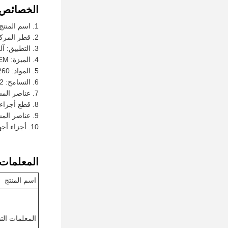
الخصائص:
اسم المنتج
قطر المركز: 15.6-350mm
التطبيق: آل
الميزة: OEM عالية الدقة
المواد: X260
التسامح: 0.02 ملم
عناصر المس
قطع أجزاء
عناصر المس
أجزاء أجه
المعلمات ا
اسم المنتج
المعلمات التق