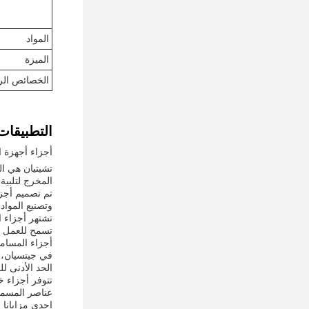
المواد
الميزة
الخصائص الر
التطبيقات
أجزاء أجهزة التط
تشيتيان هي ا
المخرج لتلبية 
تم تصميم أجزا
وتصنيع المواد
تسمح للعمل بسلاسة وكفاء
أجزاء المسامير المصنوعة من المواد X260 معروفة بثبات
الحد الأدنى للكمية الطلب من 1، مما يجعل
عناصر المسما
إحدى مزايانا 