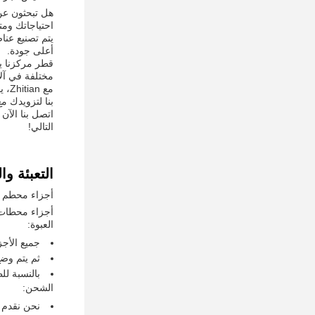
احتياجاتك ومت
أعلى جودة.
مختلفة في آل
مع 
بنا لتزويدك م
اتصل بنا الآ
التالي!
التعبئة و
أجزاء محطم ا
أجزاء محطات ا
العبوة:
جميع الأجز
ثم يتم وضع
بالنسبة لل
الشحن:
نحن نقدم ا