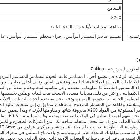
التسامح
X260
صناعة المعدات الأولية ذات الدقة العالية
ئيسية
تصميم عناصر المسمار التوأمين، أجزاء محطم المسمار التوأمين، ع
:
ويق المزدوجة - Zhitian
لشركة الرائدة في تصنيع أجزاء المسامير عالية الجودة لمسامير المسامير ال
الاحتياجات المحددة لعملائنامنتجاتنا مصنوعة في الصين وتلبي أعلى معايير الجودة، مع ش
ء المسامير الخاصة بنا لتطبيقات مختلفة وهي مناسبة لمجموعة واسعة من الصناع
 الكيميائية ، وأكثر من ذلك.منتجاتنا متعددة الاستخدامات للغاية ويمكن تخصيص
ة من المسمار المزدوج extruder، مما يؤدي إلى منتجات عالية الجودة.
ها ومقاومتها للإرتداء وهذا يضمن حياة أطول لمنتجاتناالحد من الحاجة إلى الاستبدال المتكرر.
في جيتسيان، 
 منتجاتنا متاحة لكل من الشركات الصغيرة والكبيرة.
ر لتناسب متطلباتك المحددةهذه المرونة تسمح بالاندماج السلس في محرك ال
الرئيسية هي قدراتنا في صناعة المعدات الأولية ذات الدقة العالية. نحن نعمل بش