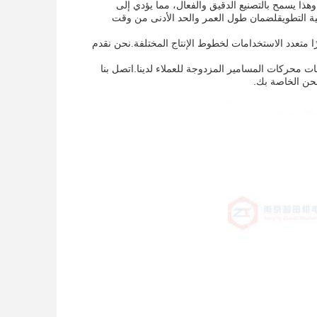
لرئيسية لأجزاء محطات المسامير التوأمية هي احتمالاتها الضيقة من 0.02 ملم. وهذا يسمح بالتصنيع الدقيق والفعال، مما يؤدي إلى
لية التطويقلضمان طول العمر والحد الأدنى من وقت
 متعدد الاستخدامات لخطوط الإنتاج المختلفة.نحن نقدم
محركات المسامير المزدوجة للعملاء لدينا.اتصل بنا
حن الخاصة بك.