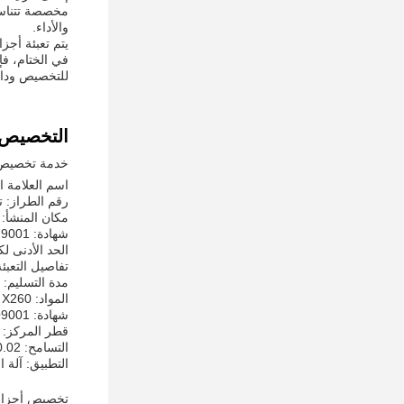
مخصصة تتناسب
والأداء.
يتم تعبئة أجزاء الم
للتخصيص ودائم
التخصيص:
خدمة تخصيص أجز
اسم العلامة التجار
رقم الطراز:
مكان المنشأ: 
شهادة: ISO:9001
الحد الأدنى لك
تفاصيل التعبئة
مدة التسليم: 5-60 يوم
المواد: X260
شهادة: ISO9001
قطر المركز: 15.6-350mm وأكثر
التسامح: 0.02 ملم
التطبيق: آلة 
تخصيص أجزاء م