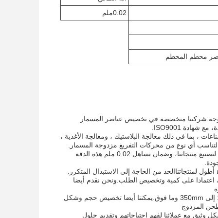
0.02ملم
ناصر محطم المحطم
مزدوجة.شركتنا متخصصة في تخصيص عناصر المسمار
هادة ISO9001.
ات ، بما في ذلك معالجة البلاستيك ، ومعالجة الأغذية ،
ها لتناسب أي نوع من محركات التفريغ مزدوجة المسمار.
تشتهر أجزاء المسامير الخاصة بنا بجودتها المتميزة ودقة. نحن نستخدم أحدث التقنيات والآلات لتصنيع منتجاتنا، وضمان تساهل 0.02 ملم.هذه الدقة
نحن نفهم أهمية التسليم في الوقت المناسب ونقدم وقت تسليم من 5-60 يوما، اعتمادا على كمية وتخصيص الطلب.ونحن نقدم أيضا
تتوفر أجزاء خرطوشة الخرطوشة لدينا بأحجام مختلفة، مع قطر مركزي يتراوح من 15.6mm إلى 350mm وما فوق.يمكننا أيضا تخصيص حجم وشكل
طحن المزدوج
كل وثيق مع عملائنا لفهم احتياجاتهم وتقديم حلول