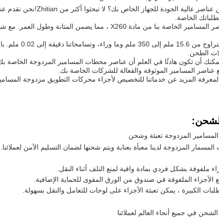
هل تبحثون عن عناصر عالية ال
طلباتك الخاصة.
قطر مركزنا يتراوح
ات الطحن.
Zhitian، يمكنك أن تكون هادئًا في العلم أن عناصر محطات المسامير المزدوجة الخاص
ع عناصر المسامير الموثوقة والفعالة للشركات الخاصة بك.
ن لمعرفة المزيد عن خدماتنا للتخصيص لأجزاء محركات التطويق مزدوجة المسامي
الشحن:
لمسامير المزدوجة تعبئة وشحن
لمسمار المزدوجة لدينا معبأة بعناية ويتم شحنها لضمان التسليم الآمن لعملائنا.
اء ملفوفة بشكل فردي بمادة واقية لمنع التلف أثناء النقل.
 الأجزاء الملفوفة في صندوق من الورق المقوى للحماية الإضافية.
طلبات الكبيرة ، يمكن تعبئة الأجزاء على لوحات للتعامل والنقل بسهولة.
لشحن في جميع أنحاء العالم لعملائنا