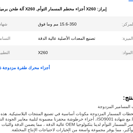
إبراز:
X260 أجزاء محطم المسمار التوأم
,
X260 آلة طحن برميل المسمار
مركز:
15.6-350 مم وما فوق
شهاد
لميزة:
تصنيع المعدات الأصلية عالية الدقة
التسام
المواد:
X260
التطبي
أجزاء محرك طفرة مزدوجة ذات دقة عالية من OEM لبر
تج:
المسامير المزدوجة
حفزنا مضمونة لتلبية معايير الجودة الدولية.