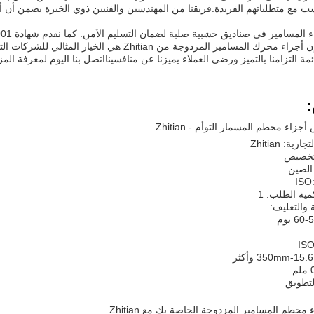
 مع متطلباتهم الفريدة.فريقنا من المهندسين والفنيين ذوي الخبرة يضمن أن أ
سامير في صناديق خشبية صلبة لضمان التسليم الآمن. كما نقدم شهادة ISO9001 ، تضمن جودة منتجاتنا وموثوقيتها.
في الختام، فإن أجزاء محرك المسامير المزدوجة من n
ة.التزامنا بالتميز ورضى العملاء يميزنا عن منافسينااتصل بنا اليوم لمعرفة المزي
اء محطم المسمار التوأم - Zhitian
ية: Zhitian
 تخصيص
الصين
مية الطلب: 1
 والتغليف:
التطويق
حطم المسامير المزدوجة الخاصة بك مع Zhitian