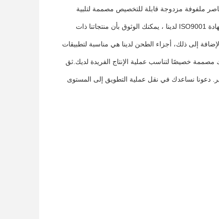
جودة للجهاز الخاص بك؟ لا تبحثوا أكثر من Zhitian!نحن نقدم عناصر ملفوفة مزدوجة قابلة للتخصيص مصممة لتلبية
يتم تصنيع عناصر المسامير الخاصة بنا من مادة X260 ، مما يضمن المتانة وطول العمر. مع شهادة ISO9001 لدينا ، يمكنك الوثوق بأن منتجاتنا ذات
 من 15.6 ملم إلى 350 ملم وما وراء، وتسامحاتنا دقيقة إلى 0.02 ملم. بالإضافة إلى ذلك، أجزاء الطحن لدينا هي مناسبة لتطبيقات
ة بك مصممة خصيصًا لتناسب عملية الإنتاج الفريدة لديك.ثق
ر. دعونا نساعدك في نقل عملية التطويق إلى المستوى