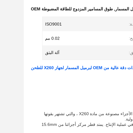
,
طوق المسامير المزدوج للطاقة المضبوطة OEM
ة:
ISO9001
ح:
0.02 مم
ق:
آلة البثق
ميل المسمار لجهاز X260 للطحن
تعتبر أجزاء محطات المسمار المزدوجة مكونات أساسية في تصنيع المنتجات البلاستيكية. هذه الأجزاء مصنوعة من مادة X260 ، والتي تشتهر بقوتها
تم تصميم عناصر المسمار التوأم لدينا بتكنولوجيا OEM عالية الدقة ، مما يضمن الدقة والثبات في عملية الإنتاج. يمتد قطر مركز أجزائنا من 15.6mm