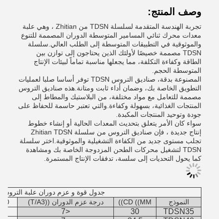
وصف المنتج:
تجربة الهندسة المتقدمة لسلسلة TDSN من Zhitian ، وهي علبة
معدات محرك ثنائي المسامير المتوسطة الدوران المصممة للتنوع
والموثوقية في التطبيقات المتوسطة إلى الطلب العالي.سلسلة
TDSN مصممة خصيصًا لأولئك الذين يحتاجون إلى توازن بين
الطاقة وكفاءة التكلفة، مما يجعلها مناسبة تماماً لبيئات الإنتاج
المتوسطة الحجم.
المصنوعة بدقة، صناديق التروس TDSN توفر أساسا صلبا لعمليات
التطويق الخاصة بك، وضمان أداء ثابت ومتانة.هذه صناديق التروس
مصممة للتعامل مع مواد مختلفة، من البلاستيك والمطاط إلى
المنتجات الغذائية، بسهولة وكفاءة.والتي تعتبر حاسمة للحفاظ على
جودة وتوحيد المنتجات المكبدة.
سواء كان الأمر يتعلق بتحديث المعدات الحالية أو إنشاء خطوط
إنتاج جديدة ، فإن صناديق التروس من سلسلة Zhitian TDSN
تجلب مستوى جديد من الكفاءة التشغيلية والموثوقية.اختر سلسلة
TDSN لتشغيل محركات الطحن المزدوجة الخاصة بك ومشاهدة
كما يحول التحديات إلى سلسة، تدفقات الإنتاج المستمرة.
جدول قوة و عزم دوران علبة التروس TDSN
النموذج
CD ((MM))
درجة عزم الدوران ((T/A3)
500 دورة في الدق
<7
30
TDSN35