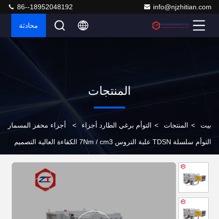
86--18952048192
info@njzhitian.com
محادثة
المنتجات
بيت
>
المنتجات
>
التوأم برغي الطارد أجزاء
>
أجزاء محفز المسمار
التوأم سلسلة TDSN علبة التروس 7Nm / cm3 الكفاءة العالية التصميم
القوي