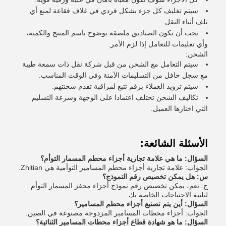
سيتم تغليف كل جزء بشكل فردي في غلاف فقاعة لمنع أي
تلف أثناء النقل.
يجب أن تكون الصناديق ملصقة بوضوح باسم المنتج والكمية،
وأي تعليمات للتعامل إذا لزم الأمر.
الشحن:
سيتم التعامل مع الشحن من قبل شركة نقل ذات سمعة طيبة
مع سجل حافل من التسليمات الآمنة وفي الوقت المناسب.
سيتم تزويد العملاء برقم تتبع لمراقبة تقدم شحنتهم.
تكاليف الشحن تختلف اعتمادا على الوجهة وسرعة التسليم
التي اختارها العميل.
الأسئلة الشائعة:
السؤال: ما هي علامة تجارية أجزاء محطم المسمار التوأم؟
الجواب: علامة تجارية أجزاء محطم المسامير التوأمية هي Zhitian.
س: هل يمكن تخصيص رقم النموذج؟
ج: نعم، يمكن تخصيص رقم نموذج أجزاء محفز المسمار التوأم
لتلبية الاحتياجات الخاصة بك.
السؤال: أين يتم تصنيع أجزاء محطم المسامير؟
الجواب: أجزاء محطات المسامير المزدوجة مصنوعة في الصين.
السؤال: ما هو شهادة قطاع أجزاء محطات المسامير الثنائية؟