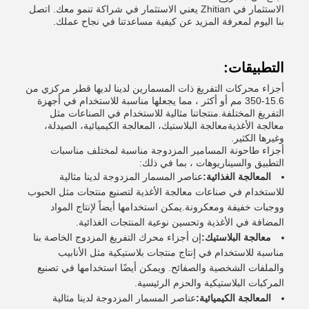
الاستثمار في Zhitian يعني الاستثمار في شراكة تنمو معك. اتصل
بنا اليوم لمعرفة المزيد عن كيفية مساعدتنا في نجاح عملك.
التطبيقات:
أجزاء محركات التفريغ ذات المسمارين لدينا لديها قطر مركزي من
15.6-350 مم أو أكثر ، مما يجعلها مناسبة للاستخدام في أجهزة
التفريغ المختلفة.منتجاتنا مثالية للاستخدام في الصناعات مثل
معالجة الأغذيةمعالجة البلاستيك، المعالجة الكيميائية، الصيدلة،
وغيرها الكثير.
أجزاء طاحونة المسامير المزدوجة مناسبة لمختلف مناسبات
التطبيق والسيناريوهات ، بما في ذلك:
المعالجة الغذائية:
عناصر المسمار المزدوجة لدينا مثالية
للاستخدام في صناعات معالجة الأغذية لتصنيع منتجات مثل الحبوب
ووجبات خفيفة ومعكرونة.يمكن استخدامها أيضاً لإنتاج المواد
المضافة في الأغذية وتحسين نوعية المنتجات الغذائية.
معالجة البلاستيك:
إن أجزاء محرك التفريغ المزدوج الخاصة بنا
مناسبة للاستخدام في إنتاج منتجات بلاستيكية مثل الأنابيب
والملفات الشخصية والصفائح. ويمكن أيضًا استخدامها في تصنيع
المركبات البلاستيكية والحزم الرئيسية.
المعالجة الكيميائية:
عناصر المسمار المزدوجة لدينا مثالية