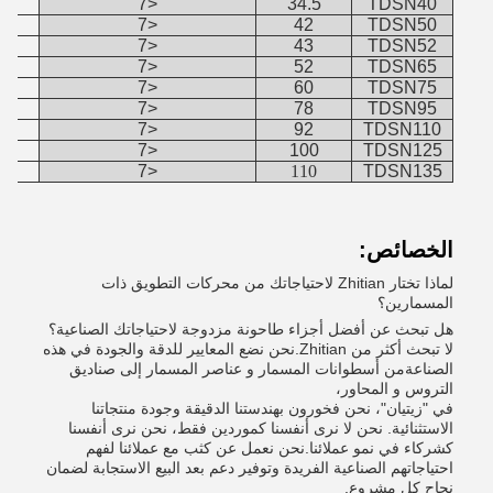
<7
34.5
TDSN40
<7
42
TDSN50
<7
43
TDSN52
<7
52
TDSN65
<7
60
TDSN75
<7
78
TDSN95
<7
92
TDSN110
<7
100
TDSN125
<7
110
TDSN135
الخصائص:
لماذا تختار Zhitian لاحتياجاتك من محركات التطويق ذات
المسمارين؟
هل تبحث عن أفضل أجزاء طاحونة مزدوجة لاحتياجاتك الصناعية؟
لا تبحث أكثر من Zhitian.نحن نضع المعايير للدقة والجودة في هذه
الصناعةمن أسطوانات المسمار و عناصر المسمار إلى صناديق
التروس و المحاور،
في "زيتيان"، نحن فخورون بهندستنا الدقيقة وجودة منتجاتنا
الاستثنائية. نحن لا نرى أنفسنا كموردين فقط، نحن نرى أنفسنا
كشركاء في نمو عملائنا.نحن نعمل عن كثب مع عملائنا لفهم
احتياجاتهم الصناعية الفريدة وتوفير دعم بعد البيع الاستجابة لضمان
نجاح كل مشروع.