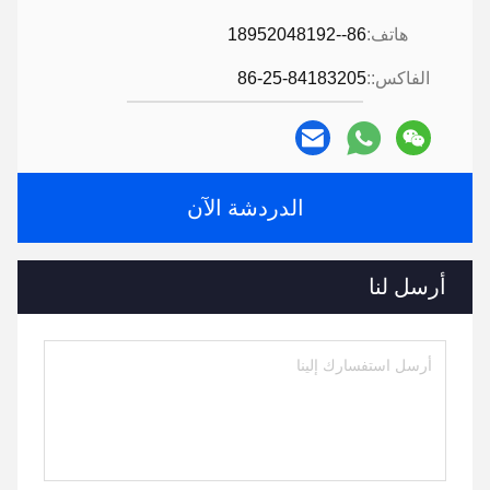
هاتف:
86--18952048192
الفاكس::
86-25-84183205
الدردشة الآن
أرسل لنا