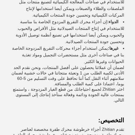
للاستخدام في صناعات المعالجة الكيميائية لتصنيع منتجات مثل
الملصقات والطلاء والصبغات.ويمكن أيضا استخدامها لإنتاج
المركبات الكيميائية وتحسين جودة المنتجات الكيميائية.
الدواء:
إن أجزاء محرك التفريغ المزدوج الخاصة بنا مناسبة
للاستخدام في إنتاج المنتجات الصيدلانية مثل الأقراص والحبوب
والحبوب.ويمكن أيضا استخدامها في تصنيع أنظمة توصيل الأدوية
وتحسين جودة المنتجات الصيدلانية.
غيرها:
يمكن استخدام أجزاء محركات التفريغ المزدوجة الخاصة
بنا في صناعات أخرى مثل مستحضرات التجميل ومواد تغذية
الحيوانات وغيرها الكثير.
لضمان أن عملائنا يحصلون على أفضل المنتجات، ونحن نقدم الحد
الأدنى لكمية الطلب من 1 وتعبئة منتجاتنا في حالات خشبية لضمان
سلامتهم أثناء النقل.كما أننا نحافظ على وقت التسليم من 5-60
يوما، اعتمادا على كمية الطلب والمسافة.
اختر Zhitian لجميع احتياجاتك من قطع الغيار المزدوجة ، واستمتع
بمنتجات عالية الجودة ودائمة وفعالة ستأخذ إنتاجك إلى المستوى
التالي.
التخصيص:
تقدم Zhitian أجزاء خرطوشة محرك طفرة مخصصة لعناصر
محرك طفرة مزدوجة. يتم تصنيع عناصر خرطوشة محرك الطفرة