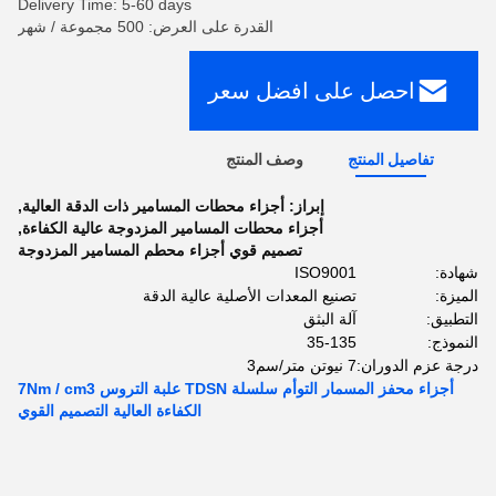
Delivery Time: 5-60 days
القدرة على العرض: 500 مجموعة / شهر
احصل على افضل سعر
تفاصيل المنتج
وصف المنتج
إبراز:
أجزاء محطات المسامير ذات الدقة العالية
,
أجزاء محطات المسامير المزدوجة عالية الكفاءة
,
تصميم قوي أجزاء محطم المسامير المزدوجة
شهادة:
ISO9001
الميزة:
تصنيع المعدات الأصلية عالية الدقة
التطبيق:
آلة البثق
النموذج:
35-135
درجة عزم الدوران:
7 نيوتن متر/سم3
أجزاء محفز المسمار التوأم سلسلة TDSN علبة التروس 7Nm / cm3
الكفاءة العالية التصميم القوي