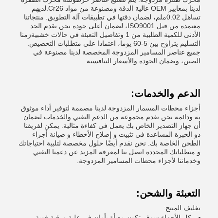
لدينا بمعايير OEM عالية الدقة ومصنوعة من مواد Cr26.لديهم
تساهل 0.02ملم، لضمان دقتها في تطبيقات آلة التطويق. منتجاتنا
معتمدة من قبل ISO9001، لضمان أعلى جودة.نحن نقدم الحد
الأدنى للكمية الطلبية من 1 وتفاصيل التعبئة في حالات خشبيةزمنا
التسليم يتراوح بين 5-60 يوما، اعتمادا على متطلبات التخصيص.
جميع عناصر المسامير المزدوجة المخصصة لدينا مصنوعة في
الصين، وضمان الجودة والأسعار التنافسية.
الدعم والخدمات:
أجزاء محطات المسمار المزدوجة لدينا مصممة لتوفير أداء موثوق
به ودائمة.نحن نقدم مجموعة من الدعم التقني والخدمات لضمان
أن جهاز التصدير الخاص بك يعمل في كفاءة مثالية. يمكن لفريقنا
ذو الخبرة المساعدة في تثبيت و إصلاح الأخطاء و صيانة أجزاء
الطحن الخاصة بك. نحن نقدم أيضًا حلول مخصصة لتلبية احتياجاتك
و متطلباتك المحددة.اتصل بنا لمعرفة المزيد عن دعمنا التقني
وخدماتنا لأجزاء محطات المسامير المزدوجة.
التعبئة والشحن:
تغليف المنتج:
كل الأجزاء سوف تكون معبأة بأمان في علبة ورقية قوية.