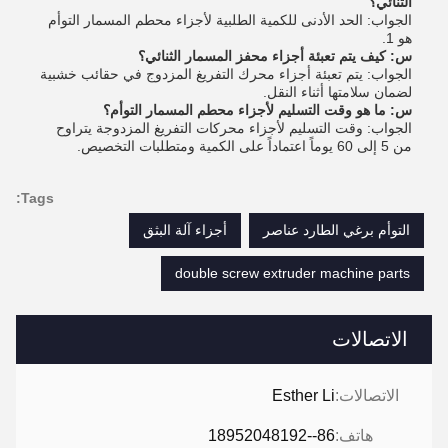
الثنائي؟
الجواب: الحد الأدنى للكمية الطلبية لأجزاء محطم المسمار التوأم
هو 1.
س: كيف يتم تعبئة أجزاء محفز المسمار الثنائي؟
الجواب: يتم تعبئة أجزاء محرك التفريغ المزدوج في حقائب خشبية
لضمان سلامتها أثناء النقل.
س: ما هو وقت التسليم لأجزاء محطم المسمار التوأم؟
الجواب: وقت التسليم لأجزاء محركات التفريغ المزدوجة يتراوح
من 5 إلى 60 يوماً اعتماداً على الكمية ومتطلبات التخصيص.
Tags:
التوأم برغي الطارد عناصر
أجزاء آلة البثق
double screw extruder machine parts
الاتصالات
الاتصالات:
Esther Li
هاتف:
86--18952048192