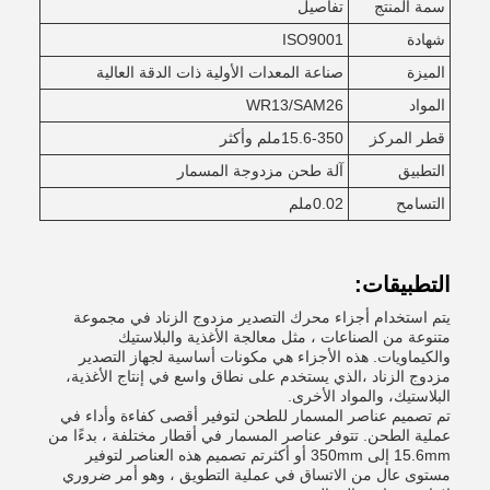
سمة المنتج
تفاصيل
شهادة
ISO9001
الميزة
صناعة المعدات الأولية ذات الدقة العالية
المواد
WR13/SAM26
قطر المركز
15.6-350ملم وأكثر
التطبيق
آلة طحن مزدوجة المسمار
التسامح
0.02ملم
التطبيقات:
يتم استخدام أجزاء محرك التصدير مزدوج الزناد في مجموعة
متنوعة من الصناعات ، مثل معالجة الأغذية والبلاستيك
والكيماويات. هذه الأجزاء هي مكونات أساسية لجهاز التصدير
مزدوج الزناد ،الذي يستخدم على نطاق واسع في إنتاج الأغذية،
البلاستيك، والمواد الأخرى.
تم تصميم عناصر المسمار للطحن لتوفير أقصى كفاءة وأداء في
عملية الطحن. تتوفر عناصر المسمار في أقطار مختلفة ، بدءًا من
15.6mm إلى 350mm أو أكثرتم تصميم هذه العناصر لتوفير
مستوى عال من الاتساق في عملية التطويق ، وهو أمر ضروري