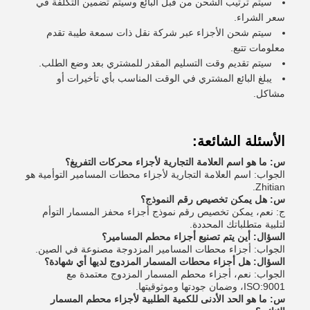
سيتم ترتيب الشحن من قبل البائع وسيتم تضمين التكلفة في
سعر الشراء.
سيتم شحن الأجزاء عبر شركة نقل ذات سمعة طيبة تقدم
معلومات تتبع.
سيتم تقديم وقت التسليم المقدر للمشتري بعد وضع الطلب.
يبلغ البائع المشتري في الوقت المناسب بأي تأخيرات أو
مشاكل.
الأسئلة الشائعة:
س: ما هو اسم العلامة التجارية لأجزاء محركات التفريغ؟
الجواب: اسم العلامة التجارية لأجزاء محطات المسامير التوأمية هو
Zhitian.
س: هل يمكن تخصيص رقم النموذج؟
ج: نعم، يمكن تخصيص رقم نموذج أجزاء محفز المسمار التوأم
لتلبية متطلباتك المحددة.
السؤال: أين يتم تصنيع أجزاء محطم المسامير؟
الجواب: أجزاء محطات المسامير المزدوجة مصنوعة في الصين.
السؤال: هل أجزاء محطات المسمار المزدوج لديها أي شهادة؟
الجواب: نعم، أجزاء محطم المسمار المزدوج معتمدة مع
ISO:9001، وضمان جودتها وموثوقيتها.
س: ما هو الحد الأدنى للكمية الطلبية لأجزاء محطم المسمار