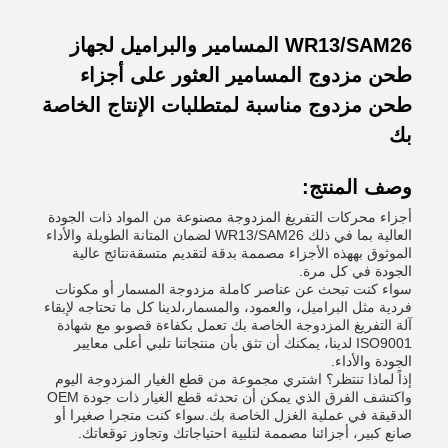
WR13/SAM26 المسامير والبراميل لجهاز
طحن مزدوج المسامير العثور على أجزاء
طحن مزدوج مناسبة لمتطلبات الإنتاج الخاصة
بك
وصف المنتج:
أجزاء محركات التفريغ المزدوجة مصنوعة من المواد ذات الجودة
العالية بما في ذلك WR13/SAM26 لضمان المتانة الطويلة والأداء
الموثوق بههذه الأجزاء مصممة بدقة لتقديم متسقةنتائج عالية
الجودة في كل مرة.
سواء كنت تبحث عن عناصر كاملة مزدوجة المسمار أو مكونات
فردية مثل البراميل، والعمود، والمسمار،لدينا كل ما تحتاجه لإبقاء
آلة التفريغ المزدوجة الخاصة بك تعمل بكفاءة قصوىو مع شهادة
ISO9001 لدينا، يمكنك أن تثق بأن منتجاتنا تلبي أعلى معايير
الجودة والأداء.
إذاً لماذا تنتظر؟ اشتري مجموعة من قطع الغيار المزدوجة اليوم
واكتشف الفرق الذي يمكن أن تحدثه قطع الغيار ذات جودة OEM
الدقيقة في عملية الغزل الخاصة بك.سواء كنت متجرا صغيرا أو
صانع كبير، أجزائنا مصممة لتلبية احتياجاتك وتجاوز توقعاتك.