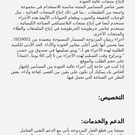
لإنتاج منتجات عالية الجودة.
تعتبر عناصر المسامير المثبتة مناسبة للاستخدام في مجموعة
واسعة من التطبيقات ، بما في ذلك إنتاج المنتجات الغذائية ، مثل
الوجبات الخفيفة والحبوب وطعام الحيوانات الأليفة.هذه الأجزاء
تستخدم أيضا في إنتاج منتجات البلاستيكفي الصناعة الكيميائية ،
تستخدم عناصر خرطوشة الخرطوشة في إنتاج الملصقات والطلاء
والمنتجات الأخرى.
أجزاء زيتيان المزدوجة المسمار المنسوجة معتمدة من ISO9001 ،
مما يضمن أنها تلبي أعلى معايير الجودة والأداء. الحد الأدنى للكمية
الطلبية لهذه الأجزاء هو 1،" ويتم تسليمها في صندوق من خشب
".ويتراوح وقت التسليم لهذه الأجزاء من 5 إلى 60 يوماً، اعتماداً
على حجم الطلب والموقع.
إذا كنت في حاجة إلى أجزاء عالية الجودة من المسامير للجهاز
الخاص بك،يمكنك أن تكون على يقين من أقصى كفاءة وأداء، بغض
النظر عن الصناعة التي تعمل فيها.
التخصيص:
الدعم والخدمات:
منتجنا من قطع الغيار المزدوجة يأتي مع الدعم التقني الشامل