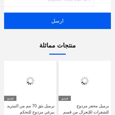
ارسل
منتجات مماثلة
فيديو
فيديو
برميل محفز مزدوج
برميل بثق 70 مم من النيتريد
للشفرات للإنعزال من قسم
ببرغي مزدوج للتحكم