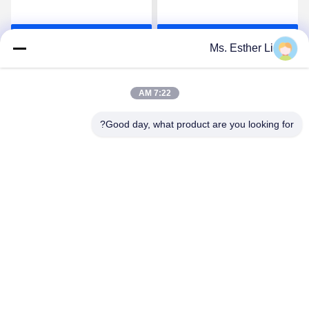
إلى قسم
المستقر في درجة الحرارة
احصل على افضل سعر
احصل على افضل سعر
Ms. Esther Li
7:22 AM
Good day, what product are you looking for?
Nanjing Zhitian Mechanical And Electrical Co.,
Ltd.
info@njzhitian.com
86--18952048192
المجتمع تيانيوان ، شارع Chunhua ، منطقة جيانغنينغ ، نانجينغ ،
الصين.