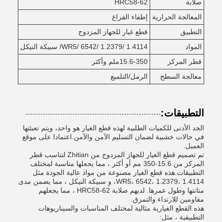
صلابة
HRC58-62
المعالجة الحرارية
إطفاء الفراغ
التطبيق
قطع غيار للجهاز المزدوج
المواد
WR5/ 6542/ 1.2379/ 1.4114/ سبيكة النيكل
قطر المركز
15.6-350ملم وأكثر
معالجة السطح
الرمل/التلميع
التطبيقات:
الحد الأدنى للكميات الطلبية لهذه قطع الغيار هو واحد، ويتم تعبئتها
في حالات خشبية لضمان التسليم الآمن والآمن.اعتمادا على موقع
العميل.
تم تصميم قطع الغيار للجهاز المزدوج من Zhitian لتناسب قطر
المركز من 15.6-350 مم أو أكثر ، مما يجعلها مناسبة لمختلف
التطبيقات.هذه قطع الغيار مصنوعة من مواد عالية الجودة مثل
WR5، 6542، 1.2379، 1.4114، و سبيكة النيكل ، مما يضمن مدى
متانتها وطول عمرها. لديهم صلابة HRC58-62 ، مما يجعلهم
مقاومين للارتداء والتمزق.
هذه القطع الغيارية مثالية لمختلف المناسبات والسيناريوهات
التطبيقية ، مثل: