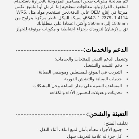
تتم معالجة مكونات طحن المسامير المزدوجة بالحرارة باستخدام
التخفيف الفراغ ولها معالجات سطحية إما الرمل أو التلميع. تكمن
ميزتنا في إنتاج OEM عالي الدقة.نحن نستخدم مواد مثل WR5،
6542، 1.2379، 1.4114و سبيكة النيكل. قطر مركزنا يتراوح من
15.6mm إلى 350mm وأكثر، اعتمادا على متطلباتك.
ثق بـ (زيتيان) لتزويدك بأجزاء احتياطية و مكونات موثوقة للجهاز
الدعم والخدمات:
وتشمل الدعم التقني للمنتجات والخدمات:
دعم التثبيت والتشغيل
التدريب في الموقع للمشغلين وموظفي الصيانة
خدمات الصيانة والتفتيش الدورية
المساعدة التقنية على مدار الساعة وحل المشكلات
تحديثات وتعديلات لتحسين الأداء والكفاءة
التعبئة والشحن:
تغليف المنتج:
جميع الأجزاء معبأة بأمان لمنع التلف أثناء النقل.
كل جزء له علامة لتعريف سهل