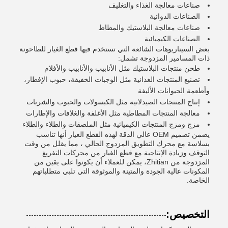
صناعات معالجة الغذاء والتغليف
الصناعات الدوائية
صناعات معالجة البلاستيك والمطاط
الصناعات الكيميائية
بعض السيناريوهات الشائعة التي تستخدم فيها قطع الغيار للطاحونة
ذات المسامير المزدوجة تشمل:
طحن منتجات البلاستيك مثل الأنابيب والأنابيب والأفلام
تصنيع المنتجات الغذائية مثل الوجبات الخفيفة، حبوب الإفطار،
وأطعمة الحيوانات الأليفة
إنتاج المنتجات الصيدلانية مثل الكبسولات والحبوب والشربات
معالجة المنتجات المطاطية مثل الأغلفة والغلافات والإطارات
مزج ومزج المنتجات الكيميائية مثل الملصقات والطلاء والطلاء
يضمن تصميم OEM عالي الدقة لهذه القطع الغيار أنها تناسب
بسلاسة مع محرك التطويق المزدوج الحالي ، مما يقلل من وقت
التوقف وزيادة الإنتاجية.مع قطع الغيار من محركات التفريغ
المزدوجة من Zhitian، يمكن للعملاء أن يكونوا على يقين من
المكونات عالية الجودة والمتينة والموثوقة التي تلبي متطلباتهم
الخاصة.
التخصيص: