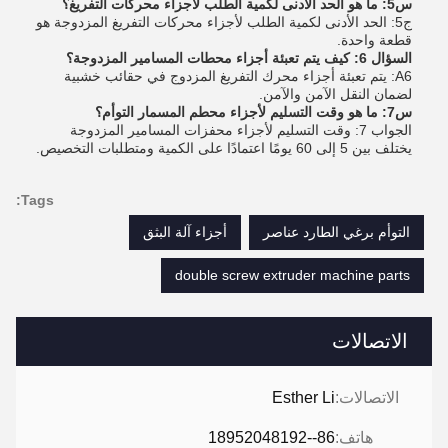
س5: ما هو الحد الأدنى لكمية الطلب لأجزاء محركات التفريغ؟
ج5: الحد الأدنى لكمية الطلب لأجزاء محركات التفريغ المزدوجة هو
قطعة واحدة.
السؤال 6: كيف يتم تعبئة أجزاء محطات المسامير المزدوجة؟
A6: يتم تعبئة أجزاء محرك التفريغ المزدوج في حقائب خشبية
لضمان النقل الآمن والآمن.
س7: ما هو وقت التسليم لأجزاء محطم المسمار التوأم؟
الجواب 7: وقت التسليم لأجزاء محفزات المسامير المزدوجة
يختلف بين 5 إلى 60 يومًا اعتمادًا على الكمية ومتطلبات التخصيص.
Tags:
التوأم برغي الطارد عناصر
أجزاء آلة البثق
double screw extruder machine parts
الاتصالات
الاتصالات:
Esther Li
هاتف:
86--18952048192