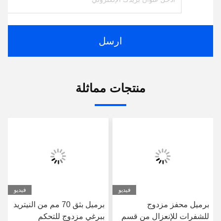
ارسل
منتجات مماثلة
فيديو
فيديو
برميل محفز مزدوج
برميل بثق 70 مم من النيتريد
للشفرات للإنعزال من قسم
ببرغي مزدوج للتحكم