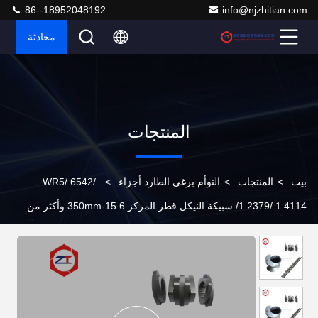
86--18952048192
info@njzhitian.com
محادثة
المنتجات
بيت
>
المنتجات
>
التوأم برغي الطارد أجزاء
>
WR5/ 6542/
1.2379/ 1.4114/ سبيكة النيكل قطر المركز 15.6-350mm وأكثر من
أجزاء محرك طحن مزدوج