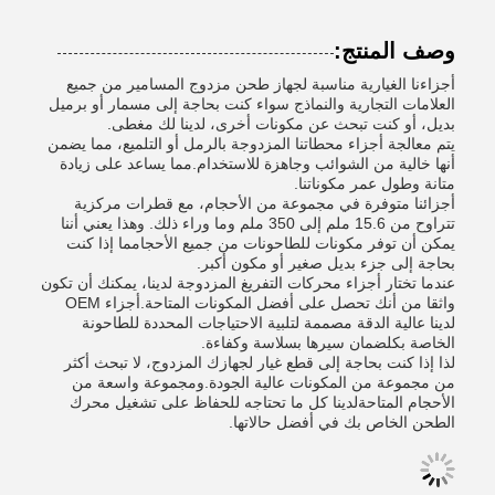
وصف المنتج:
أجزاءنا الغيارية مناسبة لجهاز طحن مزدوج المسامير من جميع
العلامات التجارية والنماذج سواء كنت بحاجة إلى مسمار أو برميل
بديل، أو كنت تبحث عن مكونات أخرى، لدينا لك مغطى.
يتم معالجة أجزاء محطاتنا المزدوجة بالرمل أو التلميع، مما يضمن
أنها خالية من الشوائب وجاهزة للاستخدام.مما يساعد على زيادة
متانة وطول عمر مكوناتنا.
أجزائنا متوفرة في مجموعة من الأحجام، مع قطرات مركزية
تتراوح من 15.6 ملم إلى 350 ملم وما وراء ذلك. وهذا يعني أننا
يمكن أن توفر مكونات للطاحونات من جميع الأحجامما إذا كنت
بحاجة إلى جزء بديل صغير أو مكون أكبر.
عندما تختار أجزاء محركات التفريغ المزدوجة لدينا، يمكنك أن تكون
واثقا من أنك تحصل على أفضل المكونات المتاحة.أجزاء OEM
لدينا عالية الدقة مصممة لتلبية الاحتياجات المحددة للطاحونة
الخاصة بكلضمان سيرها بسلاسة وكفاءة.
لذا إذا كنت بحاجة إلى قطع غيار لجهازك المزدوج، لا تبحث أكثر
من مجموعة من المكونات عالية الجودة.ومجموعة واسعة من
الأحجام المتاحةلدينا كل ما تحتاجه للحفاظ على تشغيل محرك
الطحن الخاص بك في أفضل حالاتها.