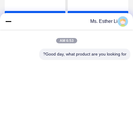
إلى قسم
المستقر في درجة الحرارة
احصل على افضل سعر
احصل على افضل سعر
Ms. Esther Li
6:53 AM
Good day, what product are you looking for?
Nanjing Zhitian Mechanical And Electrical Co.,
Ltd.
info@njzhitian.com
86--18952048192
المجتمع تيانيوان ، شارع Chunhua ، منطقة جيانغنينغ ، نانجينغ ،
الصين.