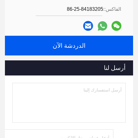
الفاكس::
86-25-84183205
الدردشة الآن
أرسل لنا