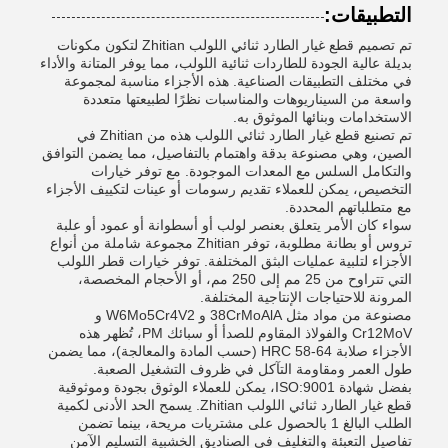
التطبيقات:
تم تصميم قطع غيار الطارد ثنائي اللولب Zhitian لتكون مكونات
بديلة عالية الجودة للطاردات ثنائية اللولب، مما يوفر المتانة والأداء
في مختلف التطبيقات الصناعية. هذه الأجزاء مناسبة لمجموعة
واسعة من السيناريوهات والمناسبات نظرًا لطبيعتها متعددة
الاستخدامات وبنائها الموثوق به.
تم تصنيع قطع غيار الطارد ثنائي اللولب هذه من Zhitian في
الصين، وهي مصنوعة بدقة واهتمام بالتفاصيل، مما يضمن التوافق
والتكامل السلس مع المعدات الموجودة. مع توفر خيارات
التخصيص، يمكن للعملاء تقديم رسومات أو عينات لتكييف الأجزاء
مع متطلباتهم المحددة.
سواء كان الأمر يتعلق بعنصر لولب أو أسطوانة أو عمود أو علبة
تروس أو بطانة مطلوبة، توفر Zhitian مجموعة شاملة من أنواع
الأجزاء لتلبية عمليات البثق المختلفة. توفر خيارات قطر اللولب
التي تتراوح من 25 مم إلى 250 مم، أو الأحجام المخصصة،
المرونة للاحتياجات الإنتاجية المختلفة.
مصنوعة من مواد مثل 38CrMoAlA و W6Mo5Cr4V2 و
Cr12MoV والفولاذ المقاوم للصدأ أو سبائك PM، تُظهر هذه
الأجزاء صلابة HRC 58-64 (حسب المادة والمعالجة)، مما يضمن
طول العمر ومقاومة التآكل في ظروف التشغيل الصعبة.
بفضل شهادة ISO:9001، يمكن للعملاء الوثوق بجودة وموثوقية
قطع غيار الطارد ثنائي اللولب Zhitian. يسمح الحد الأدنى لكمية
الطلب البالغ 1 بالحصول على مشتريات مريحة، بينما تضمن
تفاصيل التعبئة والتغليف في الصناديق الخشبية التسليم الآمن