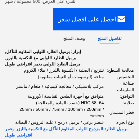
القدرة على العرض: 500 مجموعة / شهر
احصل على افضل سعر
تفاصيل المنتج
وصف المنتج
إبراز:
برميل الطارد اللولبي المقاوم للتآكل
,
برميل الطارد اللولبي مع التكسية بالليزر
,
برميل الطارد اللولبي بعمر افتراضي طويل
معالجة السطح:
نيترنج / الصلبة / الكسوة بالليزر / طلاء الكروم
التخصيص:
متاحة (الرسومات أو العينات مطلوبة)
صناعة
مركب بلاستيكي / معالجة كيميائية / طعام / ماستر
التطبيقات:
التوافق:
متوافق مع أجهزة الطحن القياسية الأوروبية
صلابة:
HRC 58–64 (حسب المادة والمعالجة)
25mm / 50mm / 75mm / 100mm / 250mm /
قطر المسمار:
custom
نوع الجزء:
عنصر برغي / برميل / رمح / علبة التروس / البطانة
برميل الطارد المزدوج اللولب المقاوم للتآكل مع التكسية بالليزر وعمر
افتراضي طويل