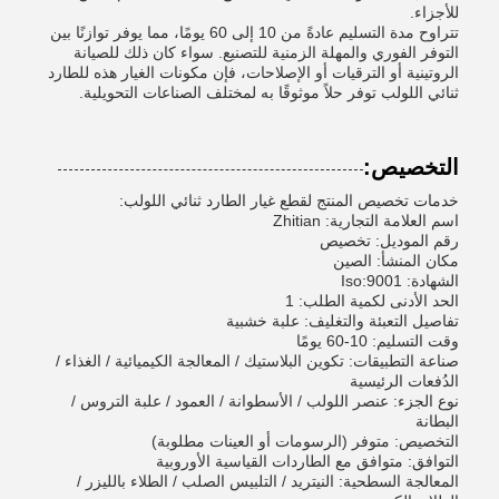
للأجزاء.
تتراوح مدة التسليم عادةً من 10 إلى 60 يومًا، مما يوفر توازنًا بين
التوفر الفوري والمهلة الزمنية للتصنيع. سواء كان ذلك للصيانة
الروتينية أو الترقيات أو الإصلاحات، فإن مكونات الغيار هذه للطارد
ثنائي اللولب توفر حلاً موثوقًا به لمختلف الصناعات التحويلية.
التخصيص:
خدمات تخصيص المنتج لقطع غيار الطارد ثنائي اللولب:
اسم العلامة التجارية: Zhitian
رقم الموديل: تخصيص
مكان المنشأ: الصين
الشهادة: Iso:9001
الحد الأدنى لكمية الطلب: 1
تفاصيل التعبئة والتغليف: علبة خشبية
وقت التسليم: 10-60 يومًا
صناعة التطبيقات: تكوين البلاستيك / المعالجة الكيميائية / الغذاء /
الدُفعات الرئيسية
نوع الجزء: عنصر اللولب / الأسطوانة / العمود / علبة التروس /
البطانة
التخصيص: متوفر (الرسومات أو العينات مطلوبة)
التوافق: متوافق مع الطاردات القياسية الأوروبية
المعالجة السطحية: النيتريد / التلبيس الصلب / الطلاء بالليزر /