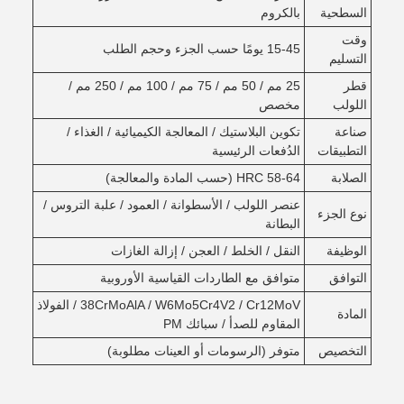
السطحية
بالكروم
وقت
15-45 يومًا حسب الجزء وحجم الطلب
التسليم
قطر
25 مم / 50 مم / 75 مم / 100 مم / 250 مم /
اللولب
مخصص
صناعة
تكوين البلاستيك / المعالجة الكيميائية / الغذاء /
التطبيقات
الدُفعات الرئيسية
الصلابة
HRC 58-64 (حسب المادة والمعالجة)
عنصر اللولب / الأسطوانة / العمود / علبة التروس /
نوع الجزء
البطانة
الوظيفة
النقل / الخلط / العجن / إزالة الغازات
التوافق
متوافق مع الطاردات القياسية الأوروبية
38CrMoAlA / W6Mo5Cr4V2 / Cr12MoV / الفولاذ
المادة
المقاوم للصدأ / سبائك PM
التخصيص
متوفر (الرسومات أو العينات مطلوبة)