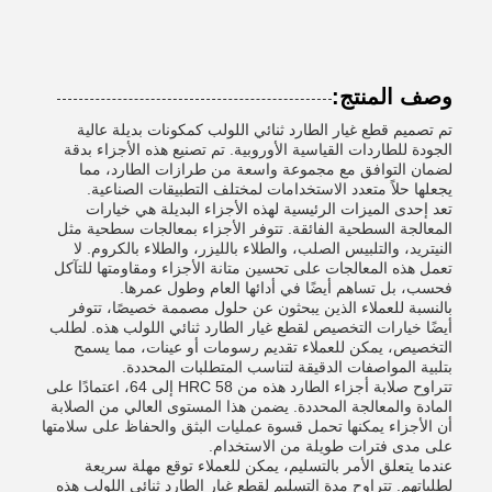
وصف المنتج:
تم تصميم قطع غيار الطارد ثنائي اللولب كمكونات بديلة عالية
الجودة للطاردات القياسية الأوروبية. تم تصنيع هذه الأجزاء بدقة
لضمان التوافق مع مجموعة واسعة من طرازات الطارد، مما
يجعلها حلاً متعدد الاستخدامات لمختلف التطبيقات الصناعية.
تعد إحدى الميزات الرئيسية لهذه الأجزاء البديلة هي خيارات
المعالجة السطحية الفائقة. تتوفر الأجزاء بمعالجات سطحية مثل
النيتريد، والتلبيس الصلب، والطلاء بالليزر، والطلاء بالكروم. لا
تعمل هذه المعالجات على تحسين متانة الأجزاء ومقاومتها للتآكل
فحسب، بل تساهم أيضًا في أدائها العام وطول عمرها.
بالنسبة للعملاء الذين يبحثون عن حلول مصممة خصيصًا، تتوفر
أيضًا خيارات التخصيص لقطع غيار الطارد ثنائي اللولب هذه. لطلب
التخصيص، يمكن للعملاء تقديم رسومات أو عينات، مما يسمح
بتلبية المواصفات الدقيقة لتناسب المتطلبات المحددة.
تتراوح صلابة أجزاء الطارد هذه من HRC 58 إلى 64، اعتمادًا على
المادة والمعالجة المحددة. يضمن هذا المستوى العالي من الصلابة
أن الأجزاء يمكنها تحمل قسوة عمليات البثق والحفاظ على سلامتها
على مدى فترات طويلة من الاستخدام.
عندما يتعلق الأمر بالتسليم، يمكن للعملاء توقع مهلة سريعة
لطلباتهم. تتراوح مدة التسليم لقطع غيار الطارد ثنائي اللولب هذه