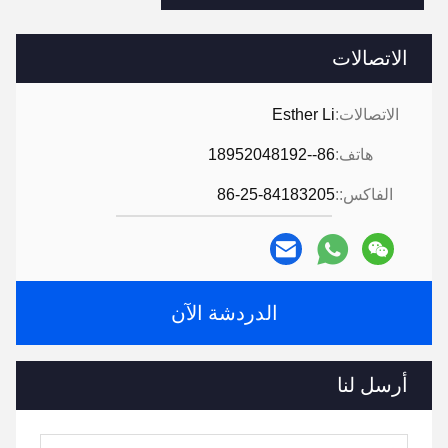
الاتصالات
الاتصالات:
Esther Li
هاتف:
86--18952048192
الفاكس::
86-25-84183205
الدردشة الآن
أرسل لنا