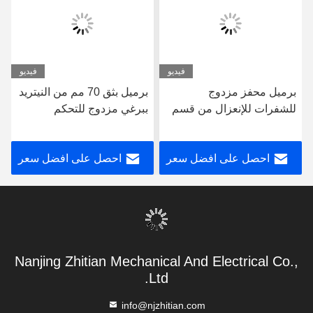
فيديو
فيديو
برميل محفز مزدوج
برميل بثق 70 مم من النيتريد
للشفرات للإنعزال من قسم
ببرغي مزدوج للتحكم
إلى قسم
المستقر في درجة الحرارة
احصل على افضل سعر
احصل على افضل سعر
Nanjing Zhitian Mechanical And Electrical Co.,
Ltd.
info@njzhitian.com