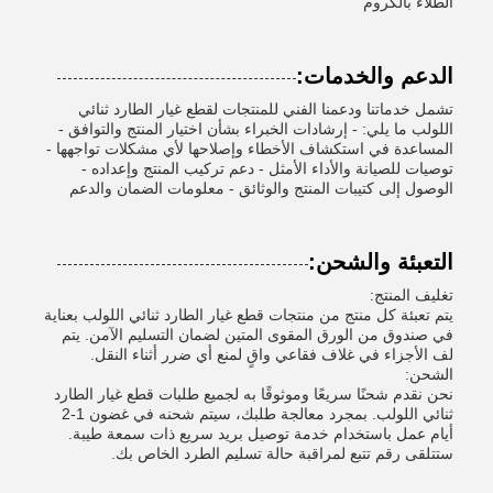
الطلاء بالكروم
الدعم والخدمات:
تشمل خدماتنا ودعمنا الفني للمنتجات لقطع غيار الطارد ثنائي
اللولب ما يلي: - إرشادات الخبراء بشأن اختيار المنتج والتوافق -
المساعدة في استكشاف الأخطاء وإصلاحها لأي مشكلات تواجهها -
توصيات للصيانة والأداء الأمثل - دعم تركيب المنتج وإعداده -
الوصول إلى كتيبات المنتج والوثائق - معلومات الضمان والدعم
التعبئة والشحن:
تغليف المنتج:
يتم تعبئة كل منتج من منتجات قطع غيار الطارد ثنائي اللولب بعناية
في صندوق من الورق المقوى المتين لضمان التسليم الآمن. يتم
لف الأجزاء في غلاف فقاعي واقٍ لمنع أي ضرر أثناء النقل.
الشحن:
نحن نقدم شحنًا سريعًا وموثوقًا به لجميع طلبات قطع غيار الطارد
ثنائي اللولب. بمجرد معالجة طلبك، سيتم شحنه في غضون 1-2
أيام عمل باستخدام خدمة توصيل بريد سريع ذات سمعة طيبة.
ستتلقى رقم تتبع لمراقبة حالة تسليم الطرد الخاص بك.