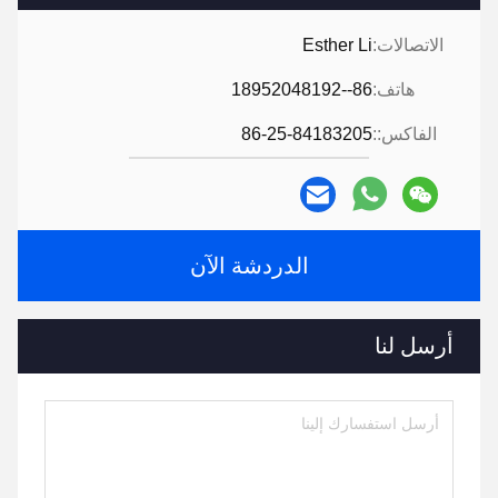
الاتصالات:
Esther Li
هاتف:
86--18952048192
الفاكس::
86-25-84183205
الدردشة الآن
أرسل لنا