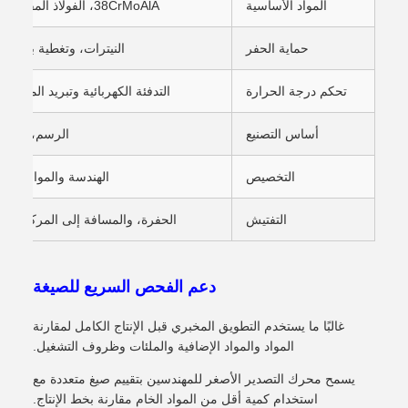
المواد الأساسية
38CrMoAlA، الفولاذ المقاوم للصدأ أو أنظمة سبيكة مخصصة
حماية الحفر
النيترات، وتغطية بالليزر
تحكم درجة الحرارة
التدفئة الكهربائية وتبريد المياه 
أساس التصنيع
الرسم، العينة
التخصيص
الهندسة والموانئ وال
التفتيش
الحفرة، والمسافة إلى المركز، والو
دعم الفحص السريع للصيغة
غالبًا ما يستخدم التطويق المخبري قبل الإنتاج الكامل لمقارنة
المواد والمواد الإضافية والملئات وظروف التشغيل.
يسمح محرك التصدير الأصغر للمهندسين بتقييم صيغ متعددة مع
استخدام كمية أقل من المواد الخام مقارنة بخط الإنتاج.