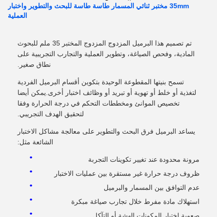
35mm مختبر ثنائي المسمار طاسة طاسة للبحث والتطوير واختبار
العملية
تم تصميم هذا البرميل المزدوج المزدوج المختبر 35 ملم للبحوث
المادية، وفحص الصياغة، وتطوير العملية والتجارب التجريبية على
نطاق صغير.
تسمح بنيتها المقطوعة الوحيدة بتكوين أقسام البرميل الفردية
لتغذية أو خلط أو تهوية أو تبريد أو وظائف اختبار أخرى.يمكن أيضا
تخصيص الموانئ ومخططات التحكم في درجة الحرارة وفقا
لتحقيق الهدف التجريبي.
يساعد البرميل فرق البحث والتطوير على معالجة مشاكل الاختبار
الشائعة مثل:
مرونة محدودة عند تغيير تكوينات التجربة
ظروف درجة حرارة غير مستقرة بين عمليات الاختبار
عدم التوافق بين المسمار والبرميل
استهلاك مادة مفرط خلال تجارب صياغة مبكرة
صعوبة اختبار المكونات الهشة أو التآكل