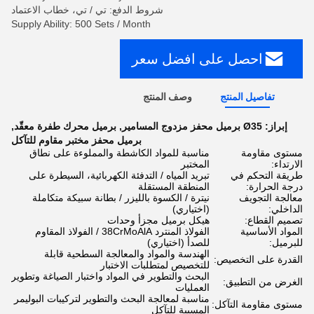
شروط الدفع: تي / تي، خطاب الاعتماد
Supply Ability: 500 Sets / Month
احصل على افضل سعر
تفاصيل المنتج
وصف المنتج
إبراز:
Ø35 برميل محفز مزدوج المسامير
,
برميل محرك طفرة معقّد
,
برميل محفز مختبر مقاوم للتآكل
مستوى مقاومة
مناسبة للمواد الكاشطة والمملوءة على نطاق
الارتداء:
المختبر
طريقة التحكم في
تبريد المياه / التدفئة الكهربائية، السيطرة على
درجة الحرارة:
المنطقة المستقلة
معالجة التجويف
نيترة / الكسوة بالليزر / بطانة سبيكة متكاملة
الداخلي:
(اختياري)
تصميم القطاع:
هيكل برميل مجزأ وحدات
المواد الأساسية
الفولاذ المنترد 38CrMoAlA / الفولاذ المقاوم
للبرميل:
للصدأ (اختياري)
الهندسة والمواد والمعالجة السطحية قابلة
القدرة على التخصيص:
للتخصيص لمتطلبات الاختبار
البحث والتطوير في المواد واختبار الصياغة وتطوير
الغرض من التطبيق:
العمليات
مناسبة لمعالجة البحث والتطوير لتركيبات البوليمر
مستوى مقاومة التآكل:
المسببة للتآكل