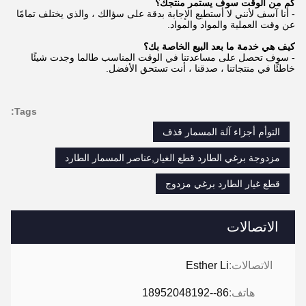
كم من الوقت سوف يستمر منتجك؟
- أنا آسف لأنني لا أستطيع الإجابة بدقة على سؤالك ، والذي يختلف تمامًا
عن وقت العملية والمواد والمواد.
كيف هي خدمة ما بعد البيع الخاصة بك؟
- سوف تحصل على مساعدتنا في الوقت المناسب طالما وجدت شيئًا
خاطئًا في منتجاتنا ، صدقنا ، أنت تستحق الأفضل.
Tags:
التوأم أجزاء آلة المسمار قذف
مزدوجة برغي الطارد قطع الغيار,عناصر المسمار الطارد
قطع غيار الطارد برغي مزدوج
الاتصالات
الاتصالات:
Esther Li
هاتف:
86--18952048192