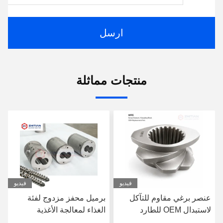
ارسل
منتجات مماثلة
فيديو
فيديو
عنصر برغي مقاوم للتآكل
برميل محفز مزدوج لفئة
لاستبدال OEM للطارد
الغذاء لمعالجة الأغذية
المزدوج اللولب
المستمرة مع حفرة داخلية