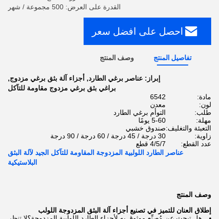
القدرة على العرض: 500 مجموعة / شهر
احصل على افضل سعر
تفاصيل المنتج
وصف المنتج
إبراز:
عناصر برغي الطارد
,
أجزاء آلة بثق برغي مزدوج
,
براغي بثق برغي مزدوج مقاومة للتآكل
مادة:
6542
لون:
معدن
طلب:
التوأم برغي الطارد
مهلة:
5-60 يومًا
التعبئة والتغليف:
صندوق خشبي
زاوية:
30 درجة / 45 درجة / 60 درجة / 90 درجة
عدد القطع:
4/5/7 قطع
عناصر الطارد اللولبية المزدوجة المقاومة للتآكل الجيد لآلة البثق
البلاستيكية
وصف المنتج
إطلاق العنان للتميز في تصنيع أجزاء آلة البثق المزدوجة اللولب
هل تبحث عن مُصنِّع موثوق به لأجزاء الطارد اللولبية المزدوجة؟لا تنظر