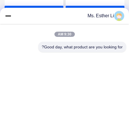
معدلة بدقة
احصل على افضل سعر
احصل على افضل سعر
Ms. Esther Li
9:30 AM
Good day, what product are you looking for?
Nanjing Zhitian Mechanical And Electrical Co.,
Ltd.
info@njzhitian.com
86--18952048192
المجتمع تيانيوان ، شارع Chunhua ، منطقة جيانغنينغ ، نانجينغ ،
الصين.