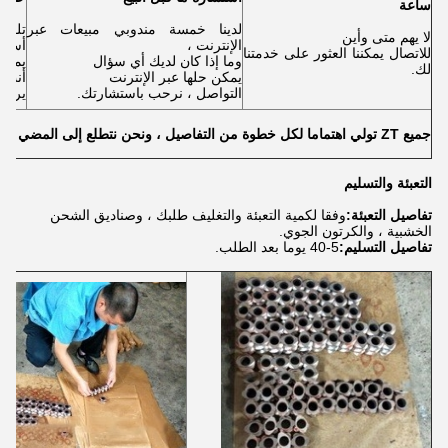
ساعة
لدينا خمسة مندوبي مبيعات عبر
تلقي 
لا يهم متى وأين
الإنترنت ،
أسئلة
للاتصال يمكننا العثور على خدمتنا
وما إذا كان لديك أي سؤال
يمكن
لك.
يمكن حلها عبر الإنترنت
أنت ت
التواصل ، نرحب باستشارتك.
يرضي
جميع ZT تولي اهتماما لكل خطوة من التفاصيل ، ونحن نتطلع إلى المضي قدما معكم!
التعبئة والتسليم
تفاصيل التعبئة:
وفقا لكمية التعبئة والتغليف طلبك ، وصناديق الشحن
الخشبية ، والكرتون الجوي.
تفاصيل التسليم:
5-40 يوما بعد الطلب.