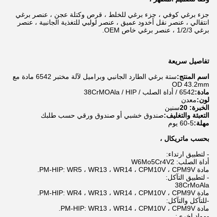
جزء برغي كوفي ، جزء برغي للخلط ، قرص وكتلة عجن ، عنصر برغي
انتقالي ، عنصر نقل أخدود عميق ، عنصر لولبي للتغذية الجانبية ، عنصر
برغي 1/2/3 ، عنصر برغي خاص OEM.
تفاصيل سريعة
اسم المنتج:
ستة برغي الطارد الجانبي وبراميل لآلة مختبر 6542 مادة مع
OD 43.2mm
مادة:
6542 / أداة الصلب / 38CrMOAla / HIP
لون:
معدن
الخبرة: 20
سنين
التعبئة والتغليف:
صندوق خشبي أو صندوق ورقي حسب طلبك
مهلة:
5-60 يوم
بحسب ماتريكال ،
- لتطبيق ارتداء:
أداة الصلب: W6Mo5Cr4V2
مادة PM-HIP: WR5 ، WR13 ، WR14 ، CPM10V ، CPM9V.
- لتطبيق التآكل:
38CrMoAla
مادة PM-HIP: WR4 ، WR13 ، WR14 ، CPM10V ، CPM9V.
-للتآكل والتآكل:
مادة PM-HIP: WR13 ، WR14 ، CPM10V ، CPM9V.
-مواد اخرى: