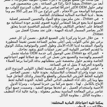
أبعد من Zhitian.بصفتنا لاعبًا رائدًا في الصناعة ، نحن متخصصون في
توفير حلول OEM الأكثر احترافًا لعناصر برغي الطارد المزدوج اللولب.مع
مجموعتنا الواسعة من الأحجام ، التي تتراوح من 15 مم إلى 350 مم وما
بعدها ، لدينا الملاءمة المثالية لمتطلباتك الخاصة.
في Zhitian ، نحن ملتزمون بدفع المواد والتحسين المستمر لعملية
التصنيع لدينا.يضع فريقنا المتفاني أولوية قصوى لتقديم جودة استثنائية مع
الحفاظ على انخفاض التكاليف وأوقات التسليم التنافسية.عندما يتعلق
الأمر بعناصر المسمار البديلة المهمة ، فلن تجد مصدرًا أفضل من
Zhitian.
من خلال خبرتنا وتركيزنا على التصنيع الدقيق ، نضمن أن كل عنصر
برغي بثق ثنائي اللولب يلبي أعلى معايير الصناعة.تضمن تقنيتنا المتطورة
والمواد المتقدمة لدينا الأداء الأمثل وطول العمر والموثوقية.يمكنك الوثوق
بنا لتقديم العناصر اللولبية التي تعزز عمليات البثق وتقود نجاحك.
الشراكة مع Zhitian تعني الوصول إلى خدمة OEM شاملة تشمل
التصميم والهندسة والتصنيع.نحن نعمل عن كثب مع عملائنا لفهم احتياجاتهم
الخاصة وتقديم حلول مخصصة تلبي متطلباتهم بدقة.التزامنا برضا العملاء
والجودة الحرفية لا مثيل له في الصناعة.
عناصر اللولب هي أجزاء العمل الرئيسية للطارد اللولبي المزدوج الذي
يحدد جودة وإخراج المنتجات البلاستيكية. بجودة عالية ، تضمن العناصر
اللولبية الخلط الجزيئي البلاستيكي والقطع والانتشار وكذلك التفاعل فيما
بينها وما إلى ذلك أداء التنظيف الذاتي العالي للغاية. الجودة العالية لخط
الإنتاج بالكامل ، لهذا ، تجمع شركتنا بين خبرتنا لسنوات ، ومزايا الدول
الأجنبية واستخدام العميل ، ثم اتخذها موضع التنفيذ ، وصممت جميع أنواع
عناصر برغي المعالجة المناسبة بمعايير معقولة ، وذاتية عالية أداء التنظيف
، مقاومة التآكل ، مقاومة التآكل.
يمكننا تلبية احتياجاتك المادية المختلفة:
وفقًا لتصميم المظهر ،