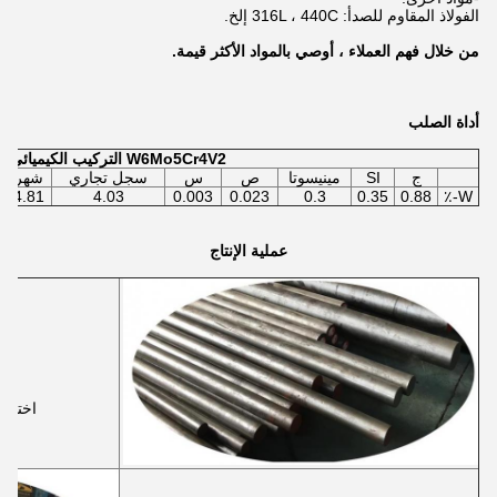
الفولاذ المقاوم للصدأ: 316L ، 440C إلخ.
من خلال فهم العملاء ، أوصي بالمواد الأكثر قيمة.
أداة الصلب
W6Mo5Cr4V2 التركيب الكيميائي
ج
SI
مينيسوتا
ص
س
سجل تجاري
شهر
4.81
4.03
0.003
0.023
0.3
0.35
0.88
W-٪
عملية الإنتاج
اختيار