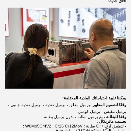
آفاق جديدة.
يمكننا تلبية احتياجاتك المادية المختلفة:
وفقًا لتصميم المظهر ،
برميل مغلق ، برميل تغذية ، برميل تغذية جانبي ،
برميل تنفيس ، برميل كومبي.
وفقا للبطانة ،
مع برميل بطانة ، بدون برميل بطانة.
بحسب ماتريكال ،
- لتطبيق ارتداء: C بطانة ؛ Cr26 Cr12MoV ؛ W6Mo5Cr4V2 ؛
- لتطبيق التآكل: 38CrMoAla ؛ سبائك Hac.