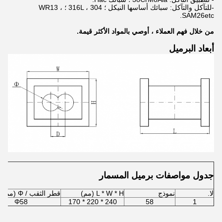
-للتآكل والتآكل: سبائك أساسها النيكل ؛ 316L ، 304 ؛ WR13 ،
SAM26etc.
من خلال فهم العملاء ، أوصي بالمواد الأكثر قيمة.
أبعاد البرميل
جدول مواصفات برميل المسمار
لا.
نموذج
L * W * H (مم)
قطر الثقب / Φ (مم)
Φ58
240 * 220 * 170
58
1