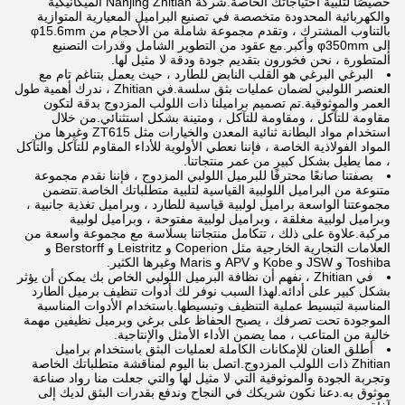
خصيصًا لتلبية احتياجاتك الخاصة.شركة Nanjing Zhitian الميكانيكية
والكهربائية المحدودة متخصصة في تصنيع البراميل المعيارية المتوازية
بالتناوب المشترك ، وتقدم مجموعة شاملة من الأحجام من φ15.6mm
إلى φ350mm وأكبر.مع عقود من التطوير الشامل وقدرات التصنيع
المتطورة ، نحن فخورون بتقديم جودة ودقة لا مثيل لها.
البرغي البرغي هو القلب النابض للطارد ، حيث يعمل بتناغم تام مع
العنصر اللولبي لضمان عمليات بثق سلسة.في Zhitian ، ندرك أهمية طول
العمر والموثوقية.تم تصميم براميلنا ذات اللولب المزدوج بدقة لتكون
مقاومة للتآكل ، ومقاومة للتآكل ، ومتينة بشكل استثنائي.من خلال
استخدام مواد البطانة ثنائية المعدن والخيارات مثل ZT615 وغيرها من
المواد الفولاذية الخاصة ، فإننا نعطي الأولوية للأداء المقاوم للتآكل والتآكل
، مما يطيل بشكل كبير من عمر منتجاتنا.
بصفتنا صانعًا محترفًا للبرميل اللولبي المزدوج ، فإننا نقدم مجموعة
متنوعة من البراميل اللولبية القياسية لتلبية متطلباتك الخاصة.تتضمن
مجموعتنا الواسعة براميل لولبية قياسية للطارد ، وبراميل تغذية جانبية ،
وبراميل لولبية مغلقة ، وبراميل لولبية مفتوحة ، وبراميل لولبية
مركبة.علاوة على ذلك ، تتكامل منتجاتنا بسلاسة مع مجموعة واسعة من
العلامات التجارية الخارجية مثل Coperion و Leistritz و Berstorff و
Toshiba و JSW و Kobe و APV و Maris وغيرها الكثير.
في Zhitian ، نفهم أن نظافة البرميل اللولبي الخاص بك يمكن أن يؤثر
بشكل كبير على أدائه.لهذا السبب نوفر لك أدوات تنظيف برميل الطارد
المناسبة لتبسيط عملية التنظيف وتبسيطها.باستخدام الأدوات المناسبة
الموجودة تحت تصرفك ، يصبح الحفاظ على برغي وبرميل نظيفين مهمة
خالية من المتاعب ، مما يضمن الأداء الأمثل والإنتاجية.
أطلق العنان للإمكانات الكاملة لعمليات البثق باستخدام براميل
Zhitian ذات اللولب المزدوج.اتصل بنا اليوم لمناقشة متطلباتك الخاصة
وتجربة الجودة والموثوقية التي لا مثيل لها والتي جعلت منا رواد صناعة
موثوق به.دعنا نكون شريكك في النجاح وندفع بقدرات البثق لديك إلى