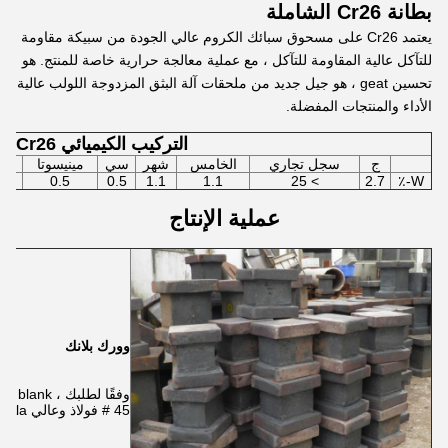
بطانة Cr26 الشاملة
يعتمد Cr26 على مسحوق سبائك الكروم عالي الجودة من سبيكة مقاومة
للتآكل عالية المقاومة للتآكل ، مع عملية معالجة حرارية خاصة للمنتج. هو
تحسين geat ، هو جيل جديد من ملحقات آلة البثق المزدوجة اللولب عالية
الأداء والمنتجات المفضلة.
التركيب الكيميائي Cr26
ج
سجل تجاري
الخامس
شهر
سي
مينيسوتا
.8
0.5
0.5
1.1
1.1
> 25
2.7
W-٪
عملية الإنتاج
وورك بلانك
45 # فولاذ وعالي 38CrMoAla.