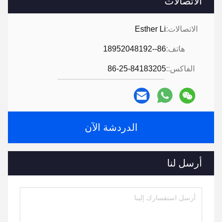
الاتصالات
الاتصالات:
Esther Li
هاتف:
86--18952048192
الفاكس::
86-25-84183205
الدردشة الآن
أرسل لنا