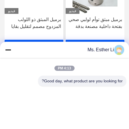
فيديو
فيديو
برميل المبثق ذو اللولب
عنصر برغي مقاوم للتآكل
المزدوج مصمم لتقليل بقايا
لاستبدال OEM للطارد
الطعام ووقت التنظيف
المزدوج اللولب
احصل على افضل سعر
احصل على افضل سعر
Ms. Esther Li
4:13 PM
Good day, what product are you looking for?
Nanjing Zhitian Mechanical And Electrical Co.,
Ltd.
info@njzhitian.com
86--18952048192