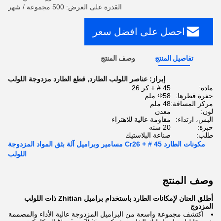
القدرة على العرض: 500 مجموعة / شهر
احصل على افضل سعر
تفاصيل المنتج
وصف المنتج
إبراز:
عناصر اللولب الطارد
,
قطع الطارد مزدوجة اللولب
مادة:
45 # + كر 26
حفرة قطرها:
Φ58 ملم
مركز المسافة:
48 ملم
لون:
معدن
البس، ارتداء:
مقاومة عالية للاهتراء
خبرة:
20 سنه
طلب:
صناعة البلاستيك
مكونات الطارد 45 # + Cr26 مسامير وبراميل آلة بثق المواد المزدوجة
اللولب
وصف المنتج
أطلق العنان لإمكانات الطارد باستخدام براميل Zhitian ذات اللولب
المزدوج
اكتشف مجموعة واسعة من البراميل المزدوجة عالية الأداء والمصممة