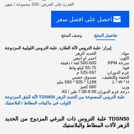
القدرة على العرض: 500 مجموعة / شهر
احصل على افضل سعر
تفاصيل المنتج
وصف المنتج
إبراز:
علبة التروس لآلة الطارد
,
علبة التروس اللولبية المزدوجة
مواد:
الحديد الزهر
اللون:
احمر او ابيض
سرعة RPM:
500-600 لفة / دقيقة
قوة:
55-75 كيلو واط
عزم الدوران:
525-597 م
التعبئة والتغليف:
صندوق خشبي
L * W * H:
1188 * 505 * 580 ملم
وزن:
680 كجم
درجة عزم الدوران:
7.08-8.06 طن / A3
علبة التروس المصنوعة من الحديد الزهر TDSN50 لآلة البثق المزدوجة
اللولب في ماكينات المطاط / البلاستيك
TDSN50 علبة التروس ذات البرغي المزدوج من الحديد
الزهر لآلات المطاط والبلاستيك