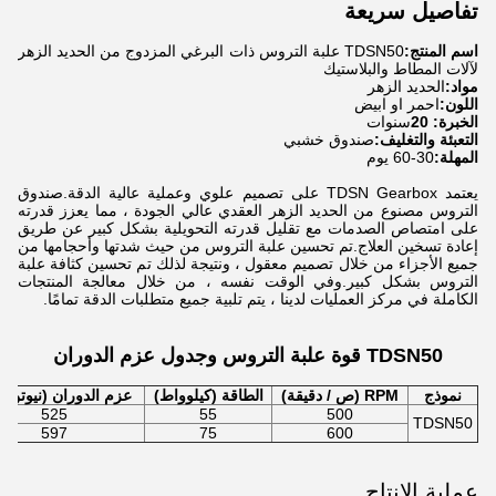
تفاصيل سريعة
اسم المنتج:
TDSN50 علبة التروس ذات البرغي المزدوج من الحديد الزهر
لآلات المطاط والبلاستيك
مواد:
الحديد الزهر
اللون:
احمر او ابيض
الخبرة: 20
سنوات
التعبئة والتغليف:
صندوق خشبي
المهلة:
30-60 يوم
يعتمد TDSN Gearbox على تصميم علوي وعملية عالية الدقة.صندوق
التروس مصنوع من الحديد الزهر العقدي عالي الجودة ، مما يعزز قدرته
على امتصاص الصدمات مع تقليل قدرته التحويلية بشكل كبير عن طريق
إعادة تسخين العلاج.تم تحسين علبة التروس من حيث شدتها وأحجامها من
جميع الأجزاء من خلال تصميم معقول ، ونتيجة لذلك تم تحسين كثافة علبة
التروس بشكل كبير.وفي الوقت نفسه ، من خلال معالجة المنتجات
الكاملة في مركز العمليات لدينا ، يتم تلبية جميع متطلبات الدقة تمامًا.
TDSN50 قوة علبة التروس وجدول عزم الدوران
نموذج
RPM (ص / دقيقة)
الطاقة (كيلوواط)
عزم الدوران (نيوتن م
525
55
500
TDSN50
597
75
600
عملية الإنتاج