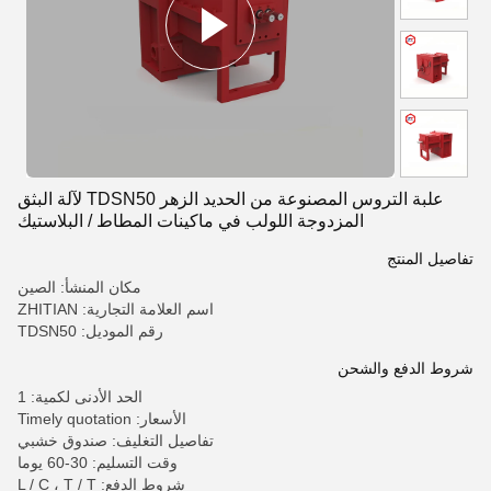
علبة التروس المصنوعة من الحديد الزهر TDSN50 لآلة البثق
المزدوجة اللولب في ماكينات المطاط / البلاستيك
تفاصيل المنتج
مكان المنشأ: الصين
اسم العلامة التجارية: ZHITIAN
رقم الموديل: TDSN50
شروط الدفع والشحن
الحد الأدنى لكمية: 1
الأسعار: Timely quotation
تفاصيل التغليف: صندوق خشبي
وقت التسليم: 30-60 يوما
شروط الدفع: L / C ، T / T