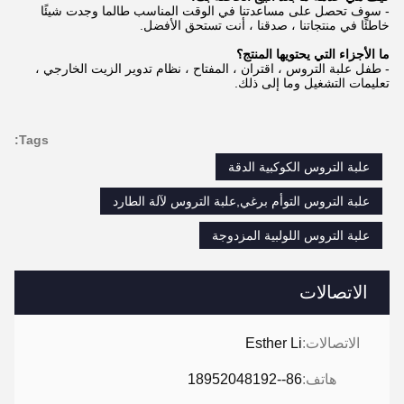
- سوف تحصل على مساعدتنا في الوقت المناسب طالما وجدت شيئًا
خاطئًا في منتجاتنا ، صدقنا ، أنت تستحق الأفضل.
ما الأجزاء التي يحتويها المنتج؟
- طفل علبة التروس ، اقتران ، المفتاح ، نظام تدوير الزيت الخارجي ،
تعليمات التشغيل وما إلى ذلك.
Tags:
علبة التروس الكوكبية الدقة
علبة التروس التوأم برغي,علبة التروس لآلة الطارد
علبة التروس اللولبية المزدوجة
الاتصالات
الاتصالات:
Esther Li
هاتف:
86--18952048192