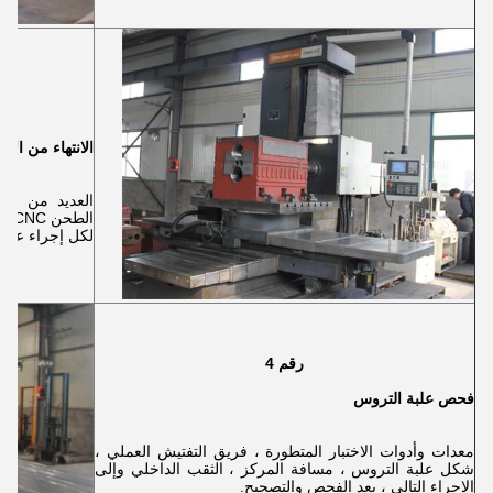
الانتهاء من الآل
العديد من مج
لكل إجراء عمل 
رقم 4
فحص علبة التروس
معدات وأدوات الاختبار المتطورة ، فريق التفتيش العملي ،
شكل علبة التروس ، مسافة المركز ، الثقب الداخلي وإلى
الإجراء التالي ، بعد الفحص والتصحيح.