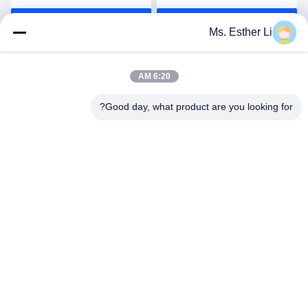
لأنظمة البثق المتماثل
المدخل
احصل على افضل سعر
احصل على افضل سعر
الدوران
Ms. Esther Li
6:20 AM
Good day, what product are you looking for?
Nanjing Zhitian Mechanical And Electrical Co.,
Ltd.
info@njzhitian.com
86--18952048192
المجتمع تيانيوان ، شارع Chunhua ، منطقة جيانغنينغ ، نانجينغ ،
الصين.