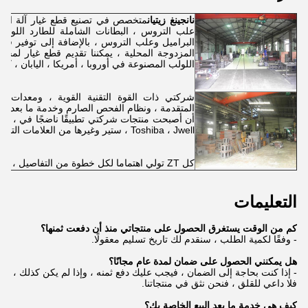
نانجينغ زيتيان
متخصص في تصنيع قطع غيار آلة البثق 
علب التروس ، البطانات الشاملة للطارد اللولبي
البراميل وعلب التروس ، بالإضافة إلى توفير قطع غ
المزدوجة المحلية ، يمكننا تقديم قطع غيار لمجم
اللولب المصنوعة في أوروبا ، أمريكا ، اليابان ، كوريا
شركتي ذات القوة التقنية القوية ، ومعدات المعا
المتقدمة ، ونظام الفحص الصارم وخدمة ما بعد البيع ا
أن أصبحت
Toshiba ، Jwell ، ستير وغيرها من العلامات التجارية المعروفة.
كل ZT تولي اهتماما لكل خطوة من التفاصيل ، ونحن نتطلع إلى المضي قدما معكم!
التعليمات
كم من الوقت يستغرق الحصول على منتجاتي منذ أن دفعت ثمنها؟
- وفقًا لكمية الطلب ، سنقدم لك تاريخ تسليم معقولًا.
هل يمكنني الحصول على ضمان لمدة عام مجانًا؟
- إذا كنت بحاجة إلى الضمان ، فيجب عليك دفع ثمنه ، وإذا لم يكن كذلك ،
فلا داعي للقلق ، فنحن نثق في منتجاتنا.
كيف هي خدمة ما بعد البيع الخاصة بك؟