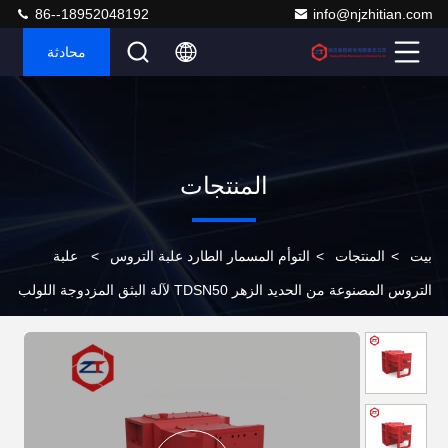
86--18952048192
info@njzhitian.com
محادثة
المنتجات
بيت
>
المنتجات
>
التوأم المسمار الطارد علبة التروس
>
علبة
التروس المصنوعة من الحديد الزهر TDSN50 لآلة البثق المزدوجة اللولب
في ماكينات المطاط / البلاستيك