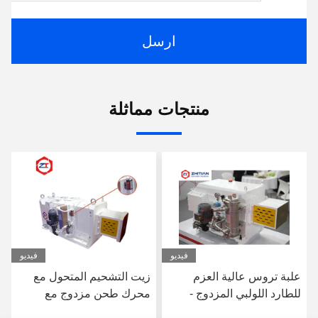
ارسل
منتجات مماثلة
فيديو
فيديو
علبة تروس عالية العزم
زيت التشحيم المتحول مع
للطارد اللولبي المزدوج -
محرك طحن مزدوج مع
وحدة تروس بديلة دقيقة
الرجاء الاتصال بنا طاقة