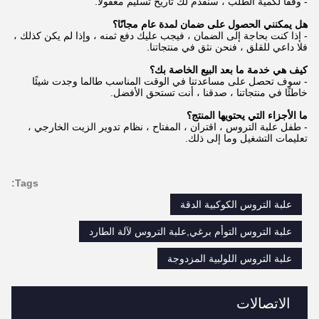
- وفقًا لكمية الطلب ، سنقدم لك تاريخ تسليم معقولًا.
هل يمكنني الحصول على ضمان لمدة عام مجانًا؟
- إذا كنت بحاجة إلى الضمان ، فيجب عليك دفع ثمنه ، وإذا لم يكن كذلك ،
فلا داعي للقلق ، فنحن نثق في منتجاتنا.
كيف هي خدمة ما بعد البيع الخاصة بك؟
- سوف تحصل على مساعدتنا في الوقت المناسب طالما وجدت شيئًا
خاطئًا في منتجاتنا ، صدقنا ، أنت تستحق الأفضل.
ما الأجزاء التي يحتويها المنتج؟
- طفل علبة التروس ، اقتران ، المفتاح ، نظام تدوير الزيت الخارجي ،
تعليمات التشغيل وما إلى ذلك.
Tags:
علبة التروس الكوكبية الدقة
علبة التروس التوأم برغي,علبة التروس لآلة الطارد
علبة التروس اللولبية المزدوجة
الاتصالات