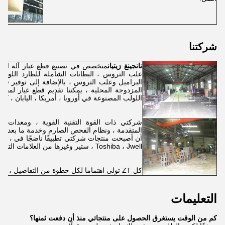
شركتنا
نانجينغ زيتيان
متخصص في تصنيع قطع غيار آلة البثق 
علب التروس ، البطانات الشاملة للطارد اللولبي
البراميل وعلب التروس ، بالإضافة إلى توفير قطع غ
المزدوجة المحلية ، يمكننا تقديم قطع غيار لمجم
اللولب المصنوعة في أوروبا ، أمريكا ، اليابان ، كوريا
شركتي ذات القوة التقنية القوية ، ومعدات المعا
المتقدمة ، ونظام الفحص الصارم وخدمة ما بعد البيع ا
أن أصبحت
Toshiba ، Jwell ، ستير وغيرها من العلامات التجارية المعروفة.
كل ZT تولي اهتماما لكل خطوة من التفاصيل ، ونحن نتطلع إلى المضي قدما معكم!
التعليمات
كم من الوقت يستغرق الحصول على منتجاتي منذ أن دفعت ثمنها؟