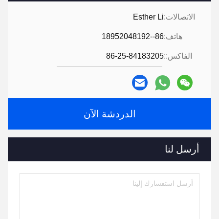
الاتصالات:
Esther Li
هاتف:
86--18952048192
الفاكس::
86-25-84183205
الدردشة الآن
أرسل لنا