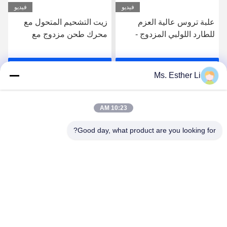
فيديو
فيديو
علبة تروس عالية العزم
زيت التشحيم المتحول مع
للطارد اللولبي المزدوج -
محرك طحن مزدوج مع
وحدة تروس بديلة دقيقة
الرجاء الاتصال بنا طاقة
لأنظمة البثق المتماثل
المدخل
احصل على افضل سعر
احصل على افضل سعر
الدوران
Ms. Esther Li
10:23 AM
Good day, what product are you looking for?
Nanjing Zhitian Mechanical And Electrical Co.,
Ltd.
info@njzhitian.com
86--18952048192
المجتمع تيانيوان ، شارع Chunhua ، منطقة جيانغنينغ ، نانجينغ ،