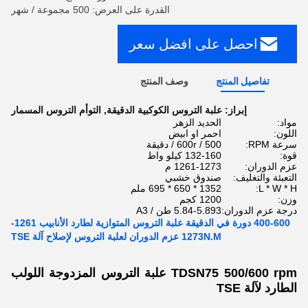
القدرة على العرض: 500 مجموعة / شهر
احصل على افضل سعر
تفاصيل المنتج
وصف المنتج
إبراز:
علبة التروس الكوكبية الدقيقة
,
التوأم التروس المسمار
مواد:
الحديد الزهر
اللون:
احمر او ابيض
سرعة RPM:
500 / 600r / دقيقة
قوة:
132-160 كيلو واط
عزم الدوران:
1261-1273 م
التعبئة والتغليف:
صندوق خشبي
L * W * H:
1352 * 650 * 695 ملم
وزن:
1200 كجم
درجة عزم الدوران:
5.84-5.893 طن / A3
400-600 دورة في الدقيقة علبة التروس المتوازية لطارد الأنابيب 1261-
1273N.M عزم الدوران لعلبة التروس لإصلاح آلة TSE
TDSN75 500/600 rpm علبة التروس المزدوجة اللولب
الطارد لآلة TSE