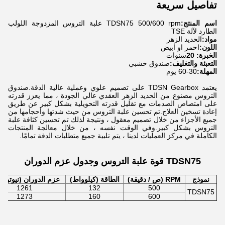
تفاصيل سريعة
اسم المنتج:
TDSN75 500/600 rpm علبة التروس المزدوجة اللولب
الطارد لآلة TSE
مواد:
الحديد الزهر
اللون:
احمر او ابيض
الخبرة: 20
سنوات
التعبئة والتغليف:
صندوق خشبي
المهلة:
30-60 يوم
يعتمد TDSN Gearbox على تصميم علوي وعملية عالية الدقة.صندوق
التروس مصنوع من الحديد الزهر العقدي عالي الجودة ، مما يعزز قدرته
على امتصاص الصدمات مع تقليل قدرته التحويلية بشكل كبير عن طريق
إعادة تسخين العلاج.تم تحسين علبة التروس من حيث شدتها وأحجامها من
جميع الأجزاء من خلال تصميم معقول ، ونتيجة لذلك تم تحسين كثافة علبة
التروس بشكل كبير.وفي الوقت نفسه ، من خلال معالجة المنتجات
الكاملة في مركز العمليات لدينا ، يتم تلبية جميع متطلبات الدقة تمامًا.
TDSN75 قوة علبة التروس وجدول عزم الدوران
نموذج
RPM (ص / دقيقة)
الطاقة (كيلوواط)
عزم الدوران (نيوتن م
1261
132
500
TDSN75
1273
160
600