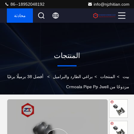
86--18952048192
info@njzhitian.com
محادثة
المنتجات
بيت
>
المنتجات
>
براغي الطارد والبراميل
>
أفضل 38 برميلًا برغيًا
مزدوجًا من Crmoala Pipe Pp Jwell