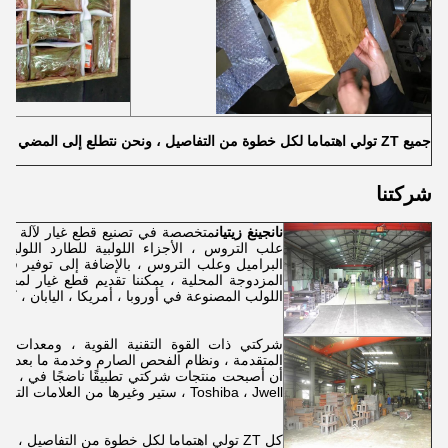
جميع ZT تولي اهتماما لكل خطوة من التفاصيل ، ونحن نتطلع إلى المضي قدما معكم!
شركتنا
نانجينغ زيتيان
متخصصة في تصنيع قطع غيار لآلة البثق
علب التروس ، الأجزاء اللولبية للطارد اللولبي
البراميل وعلب التروس ، بالإضافة إلى توفير قطع غ
المزدوجة المحلية ، يمكننا تقديم قطع غيار لمجم
اللولب المصنوعة في أوروبا ، أمريكا ، اليابان ، كوريا
شركتي ذات القوة التقنية القوية ، ومعدات المعا
المتقدمة ، ونظام الفحص الصارم وخدمة ما بعد البيع ا
أن أصبحت
Toshiba ، Jwell ، ستير وغيرها من العلامات التجارية المعروفة.
كل ZT تولي اهتماما لكل خطوة من التفاصيل ، ونحن نتطلع إلى المضي قدما معكم!