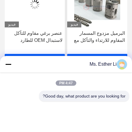
فيديو
فيديو
البرميل مزدوج المسمار
عنصر برغي مقاوم للتآكل
المقاوم للارتداء والتآكل مع
لاستبدال OEM للطارد
التواصل مع الطعام مناسب
المزدوج اللولب
لتطبيقات التطويق
احصل على افضل سعر
احصل على افضل سعر
Ms. Esther Li
4:47 PM
Good day, what product are you looking for?
Nanjing Zhitian Mechanical And Electrical Co.,
Ltd.
info@njzhitian.com