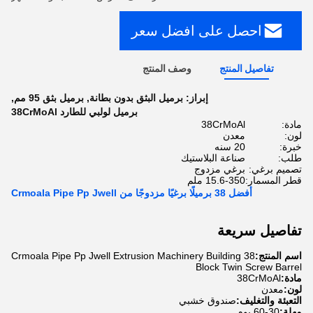
احصل على افضل سعر
تفاصيل المنتج
وصف المنتج
إبراز:
برميل البثق بدون بطانة
,
برميل بثق 95 مم
,
برميل لولبي للطارد 38CrMoAl
مادة:
38CrMoAl
لون:
معدن
خبرة:
20 سنه
طلب:
صناعة البلاستيك
تصميم برغي:
برغي مزدوج
قطر المسمار:
15.6-350 ملم
أفضل 38 برميلًا برغيًا مزدوجًا من Crmoala Pipe Pp Jwell
تفاصيل سريعة
اسم المنتج:
38 Crmoala Pipe Pp Jwell Extrusion Machinery Building
Block Twin Screw Barrel
مادة:
38CrMoAl
لون:
معدن
التعبئة والتغليف:
صندوق خشبي
مهلة:
30-60 يوم