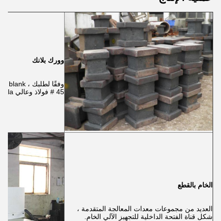
وورك بلانك
45 # فولاذ وعالي 38CrMoAla.
الخام بالقطع
العديد من مجموعات معدات المعالجة المتقدمة ،
شكل قناة الفتحة الداخلية للتجهيز الآلي الخام.