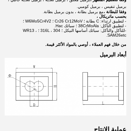
برميل تنفيس ، برميل كومبي.
وفقا للبطانة ،
مع برميل بطانة ، بدون برميل بطانة.
بحسب ماتريكال ،
- لتطبيق ارتداء: C بطانة ؛ Cr26 Cr12MoV ؛ W6Mo5Cr4V2 ؛
- لتطبيق التآكل: 38CrMoAla ؛ سبائك Hac.
-للتآكل والتآكل: سبائك أساسها النيكل ؛ 316L ، 304 ؛ WR13 ،
SAM26etc.
من خلال فهم العملاء ، أوصي بالمواد الأكثر قيمة.
أبعاد البرميل
عملية الإنتاج