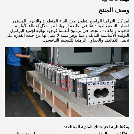
وصف المنتج
لقد كان التزامنا الراسخ بتطوير مواد البناء المتطورة والتعزيز المستمر
لعملية التصنيع لدينا دائمًا في طليعة أولوياتنا.من خلال إعطاء الأولوية
للجودة والكفاءة ، نجحنا في ترسيخ أنفسنا كوجهة نهائية لجميع البراميل
اللولبية الأساسية البديلة ، مما يوفر قيمة لا مثيل لها من حيث القدرة على
تحمل التكاليف والجداول الزمنية للتسليم التنافسي.
يمكننا تلبية احتياجاتك المادية المختلفة:
وفقًا لتصميم المظهر ،
برميل مغلق ، برميل تغذية ، برميل تغذية جانبي ،