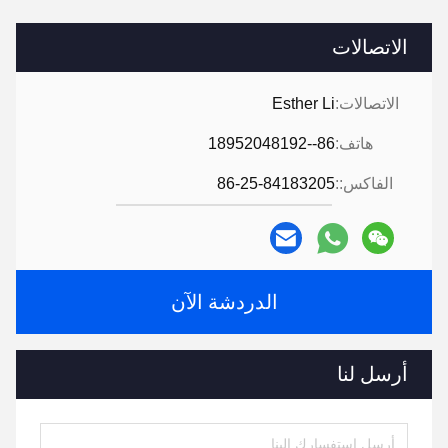
الاتصالات
الاتصالات:
Esther Li
هاتف:
86--18952048192
الفاكس::
86-25-84183205
الدردشة الآن
أرسل لنا