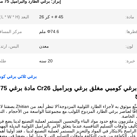
إبراز:
برغي الطارد والبراميل 75 مم
مادة:
45 # + كر 26
البعد (L * W * H）:
طرها:
Φ74.6 ملم
مركز المساف
لون:
معدن
البس، ارتدا
خبرة:
20 سنه
طلب
برغي ثلاثي برغي كومبي مغلق برغي 
مبي مغلق برغي وبراميل Cr26 مادة برغي 75 مم من الطارد
هل تبحث عن مُصنِّع مو
ك الخاصة.
Zhit ، نحن ملتزمون بدفع حدود مواد البناء والتحسين المستمر لعملية التصنيع لدينا.يض
ف وأوقات التسليم التنافسية.عندما يتعلق الأمر بالبراميل اللولبية البديلة المهمة ،
الراسخ بالابتكار في المواد والتعزيز المستمر لعملية التصنيع لدينا ، فقد أولينا أ
 على الكفاءة من حيث التكلفة وأوقات التسليم التي لا مثيل لها ، يضعنا في وضعن