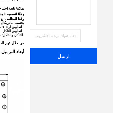
يمكننا تلبية احتيا
وفقًا لتصميم المظ
وفقا للبطانة ،
مع 
بحسب ماتريكال ،
- لتطبيق ارتداء: C بطانة ؛ Cr26 Cr12MoV ؛ W6Mo5Cr4V2 ؛
- لتطبيق التآكل: 38CrMoAla ؛ سبائك Hac.
-للتآكل والتآكل: سبائك أساسها
من خلال فهم العمل
أبعاد البرميل
ارسل