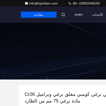
info@njzhitian.com
86--18952048192
الأحداث
محادثة
Arabic
برغي ثلاثي برغي كومبي مغلق برغي وبراميل Cr26
مادة برغي 75 مم من الطارد