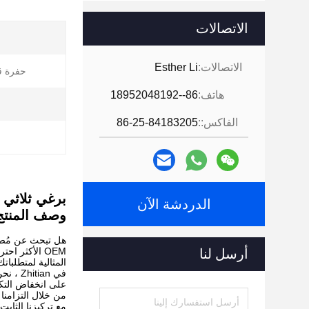
الاتصالات
الاتصالات:
Esther Li
حفرة ق
هاتف:
86--18952048192
الفاكس::
86-25-84183205
برغي ثلاثي برغي كو
الدردشة الآن
وصف المنتج
أرسل لنا
المثالية لمتطلبات
في ian
على انخفاض التكالي
من خلال التزامنا 
مع تركيزنا الثابت