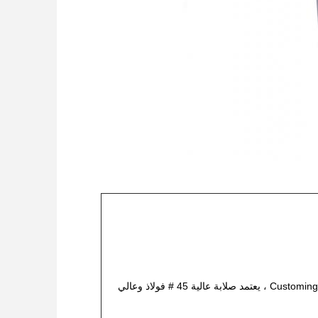
وفقًا لطلبك ، Customing work blank ، يعتمد صلابة عالية 45 # فولاذ وعالي