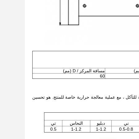
مسافة المركز / D (مم)
60
ومة للتآكل ، مع عملية معالجة حرارية خاصة للمنتج. هو تحسين
ني
دبليو
النحاس
تي
0.5
1-1.2
1-1.2
0.5-0.8