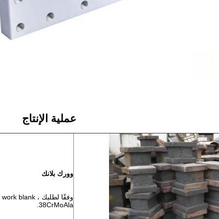
عملية الإنتاج
وورك بلانك
38CrMoAla.