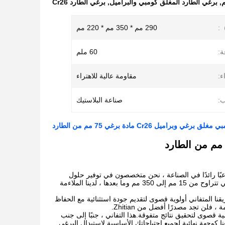
,
برغي الطارد المغلق كومبي والبراميل
,
برغي الطارد Cr26
290 مم * 350 مم * 220 مم
ة:
60 ملم
ء:
مقاومة عالية للاهتراء
:
صناعة البلاستيك
وبراميل Cr26 مادة برغي 75 مم من الطارد
ثوق به لأجزاء الطارد اللولبية المزدوجة؟لا تنظر أبعد من Zhitian.بصفتنا لاعبًا رائدًا في الصناعة ، نحن متخصصون في توفير حلول
OEM الأكثر احترافًا لعناصر برغي الطارد المزدوج اللولب.مع مجموعتنا الواسعة من الأحجام ، التي تتراوح من 15 مم إلى 350 مم وما بعدها ، لدينا الملاءمة
ع فريقنا المتفاني أولوية قصوى لتقديم جودة استثنائية مع الحفاظ
 فلن تجد مصدرًا أفضل من Zhitian.
همية قصوى لتحقيق نتائج متفوقة.هذا التفاني ، جنبًا إلى جنب
ا كوجهة نهائية لجميع احتياجاتك الأساسية لاستبدال البرغي.