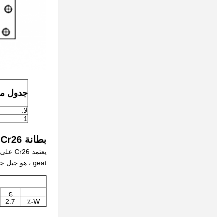
جدول مو
لا.
1
بطانة Cr26 الشاملة
يعتمد 
geat ، هو جيل جديد من ملحقات آلة البثق المزدوجة اللولب عالية الأداء والمنتجات المفضلة.
ج
2.7
W-٪