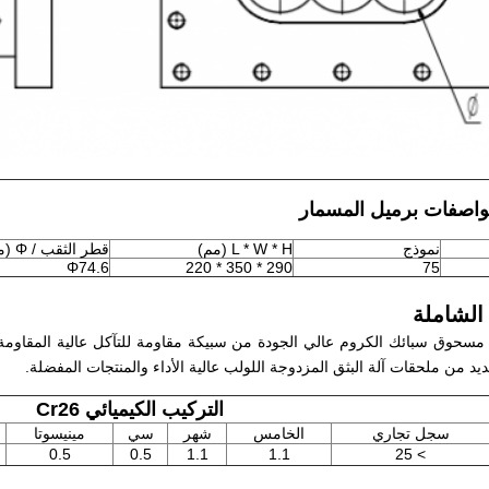
اصفات برميل المسمار
نموذج
L * W * H (مم)
قطر الثقب / Φ (مم)
Φ74.6
290 * 350 * 220
75
Cr26 على مسحوق سبائك الكروم عالي الجودة من سبيكة مقاومة للتآكل عالية المقا
التركيب الكيميائي Cr26
سجل تجاري
الخامس
شهر
سي
مينيسوتا
0.5
0.5
1.1
1.1
> 25