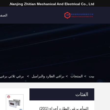
Nanjing Zhitian Mechanical And Electrical Co., Ltd.
الصفح
بيت
>
المنتجات
>
براغي الطارد والبراميل
>
برغي ثلاثي برغي كومبي مغلق
الفئات
التوأم برغي الطارد أجزاء
(201)