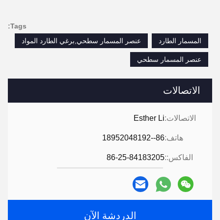
Tags:
المسمار الطارد
عنصر المسمار سطحي,برغي الطارد المواد
عنصر المسمار سطحي
الاتصالات
الاتصالات:
Esther Li
هاتف:
86--18952048192
الفاكس::
86-25-84183205
الدردشة الآن