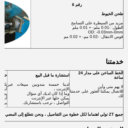
رقم 6
طحن الخيوط
مزيد من السيطرة على التسامح
الطول: -0.01 ملم- + 0.01 ملم
OD: -0.03mm-0mm
قوس الانتقال: -0.02 مم- + 0.02 مم
خدمتنا
الخط الساخن على مدار 24
استشارة ما قبل البيع
خدمات
ساعة
لدينا خمسة مندوبين مبيعات عبر
تلقي 
لا يهم متى وأين
الإنترنت ،
أسئلة
للاتصال يمكننا العثور على خدمتنا
وما إذا كان لديك أي سؤال
يمكن
لك.
يمكن حلها عبر الإنترنت
أنت ت
التواصل ، نرحب باستشارتك.
يرضي
جميع ZT تولي اهتماما لكل خطوة من التفاصيل ، ونحن نتطلع إلى المضي قدما معكم!