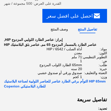
القدرة على العرض: 500 مجموعة / شهر
احصل على افضل سعر
تفاصيل المنتج
وصف المنتج
إبراز:
عناصر الطارد اللولبي المزدوج HIP
,
عناصر الطارد بالمسمار المزدوج 65 مم
,
عناصر بثق البلاستيك HIP
مواد:
أداة الصلب / 6542 / HIP
اللون:
معدن
التطوير التنظيمي:
71 ملم
ض:
1
طلب:
65mm الطارد اللولب المزدوج
خبرة:
20 سنه
التعبئة والتغليف:
صندوق ورقي أو صندوق خشبي
وزن:
1 كجم
HIP 65mm التوأم برغي الطارد عناصر للعناصر اللولبية لصناعة البلاستيك
للطارد البلاستيكي Coperion
تفاصيل سريعة
تحديد: