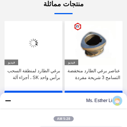
منتجات مماثلة
فيديو
فيديو
عناصر برغي الطارد منخفضة
برغي الطارد لمنطقة السحب
التسامح 3 شريحة مفردة
برأس واحد SK ، أجزاء آلة
مفردة لآلة WP
الطارد 62.4 مم قطاعات
المسمار OD لسلسلة الطارد
احصل على افضل سعر
احصل على افضل سعر
Leistritz
Ms. Esther Li
5:28 AM