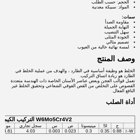
الحجم: حسب الطلب
المواد: سبيكة معدنية
سمات:
مقاومة الصدأ
النهاية الجميلة
سهل التنصيب
الجودة المثلى
تصميم مثالي
لمسة نهائية خالية من العيوب
وصف المنتج
الخلط هو وظيفة أساسية في الطارد ، والهدف من عملية الخلط في
الطارد هو زيادة اتساق التركيب.
تعمل قوالب العجن وبعض عناصر الأسنان الخاصة ذات الهندسة متعددة
الفصوص على التخلص من القص الفوقي الشعاعي وتحقيق الخلط غير
النافع الفعال.
أداة الصلب
W6Mo5Cr4V2 التركيب الكيميائي
ج
SI
مينيسوتا
ص
س
سجل تجاري
مو
4.81
4.03
0.003
0.023
0.3
0.35
0.88
W-٪