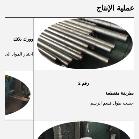
عملية الإنتاج
وورك بلانك
اختيار المواد الخام 
رقم 2
بطريقة متقطعة
حسب طول قسم الرسم