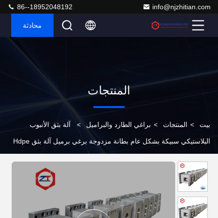
86--18952048192
info@njzhitian.com
محادثة
المنتجات
بيت
>
المنتجات
>
براغي الطارد والبراميل
>
آلة بثق الأنبوب
البلاستيكي سبيكة بشكل عام بطانة مزدوجة برغي برميل آلة بثق Hdpe
مقاومة للتآكل