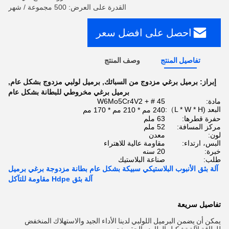
القدرة على العرض: 500 مجموعة / شهر
احصل على افضل سعر
تفاصيل المنتج
وصف المنتج
إبراز:
برميل برغي مزدوج من السبائك
,
برميل لولبي مزدوج بشكل عام
,
برميل برغي مخروطي للبطانة بشكل عام
مادة:
45 # + W6Mo5Cr4V2
البعد (L * W * H）:
240 مم * 210 مم * 170 مم
حفرة قطرها:
63 ملم
مركز المسافة:
52 ملم
لون:
معدن
البس، ارتداء:
مقاومة عالية للاهتراء
خبرة:
20 سنه
طلب:
صناعة البلاستيك
آلة بثق الأنبوب البلاستيكي سبيكة بشكل عام بطانة مزدوجة برغي برميل
آلة بثق Hdpe مقاومة للتآكل
تفاصيل سريعة
يمكن أن يضمن البرميل اللولبي لدينا الأداء الجيد والاستهلاك المنخفض 