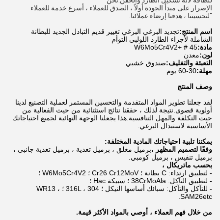
للطاقة لآلة تشكيل الطارد والحقن.نحن
الإصرار على مبدأ الجودة أولاً ، الصدق للعملاء ، أسرع خدمة للعملاء 
"لتحسيننا ، هدفنا إرضاء عملائنا.
اسم المنتج:
تجديد البرغي البرغي تغيير قديم التبادل الجديد للبطانة
الشاملة لأجزاء الطارد اللولبي التوأم
مادة:
45 # +
W6Mo5Cr4V2
لون:
معدن
التعبئة والتغليف:
صندوق خشبي
مهلة:
30-60 يوم
وصف المنتج
لقد جعلنا تطوير المواد المتقدمة والتحسين المستمر لعملية التصنيع لدينا
أولوية قصوى.نتيجة لذلك ، حققنا نتائج استثنائية من حيث الفعالية من
حيث التكلفة والمهل التنافسية.هذا يجعلنا الوجهة النهائية لجميع احتياجاتك
الأساسية لاستبدال البرغي.
يمكننا تلبية احتياجاتك المادية المختلفة:
وفقًا لتصميم المظهر ،
برميل مغلق ، برميل تغذية ، برميل تغذية جانبي ،
برميل تنفيس ، برميل كومبي.
بحسب ماتريكال ،
- لتطبيق ارتداء: C بطانة ؛ Cr26 Cr12MoV ؛ W6Mo5Cr4V2 ؛
- لتطبيق التآكل: 38CrMoAla ؛ سبيكة Hac ؛
- للتآكل والتآكل: سبائك أساسها النيكل ؛ 316L ، 304 ؛ WR13 ،
SAM26etc.
من خلال فهم العملاء ، أوصي بالمواد الأكثر قيمة.