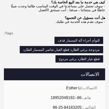
كيف هي خدمة ما بعد البيع الخاصة بك؟
- سوف تحصل على مساعدتنا في الوقت المناسب طالما وجدت شيئًا
خاطئًا في منتجاتنا ، صدقنا ، أنت تستحق الأفضل.
هل أنت مسؤول عن التجميع؟
- سوف نقدم هذه الخدمة في طلبك.
Tags:
التوأم أجزاء آلة المسمار قذف
مزدوجة برغي الطارد قطع الغيار,عناصر المسمار الطارد
قطع غيار الطارد برغي مزدوج
الاتصالات
الاتصالات:
Esther Li
هاتف:
86--18952048192
الفاكس::
86-25-84183205