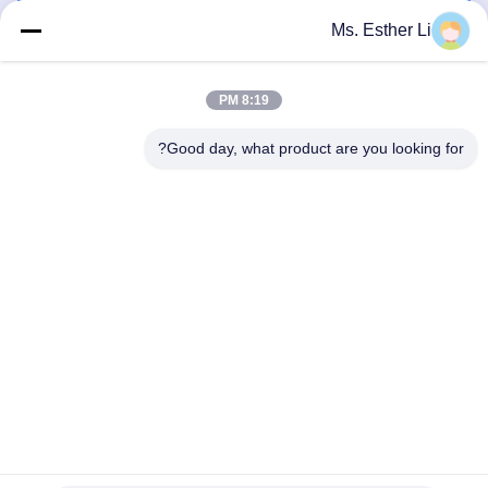
احصل على افضل سعر
احصل على افضل سعر
Ms. Esther Li
8:19 PM
Good day, what product are you looking for?
Nanjing Zhitian Mechanical And Electrical Co.,
Ltd.
info@njzhitian.com
86--18952048192
المجتمع تيانيوان ، شارع Chunhua ، منطقة جيانغنينغ ، نانجينغ ،
الصين.
الصين نوعية جيدة التوأم برغي الطارد أجزاء المورد. حقوق النشر ©