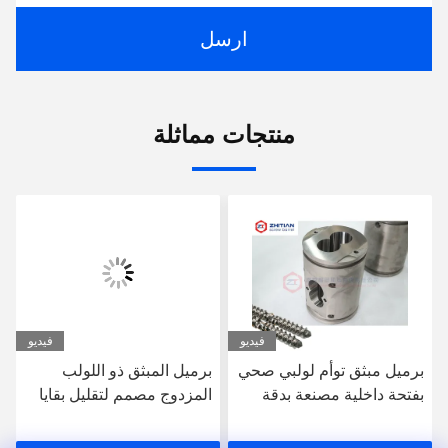
ارسل
منتجات مماثلة
فيديو
فيديو
برميل مبثق توأم لولبي صحي
برميل المبثق ذو اللولب
بفتحة داخلية مصنعة بدقة
المزدوج مصمم لتقليل بقايا
الطعام ووقت التنظيف