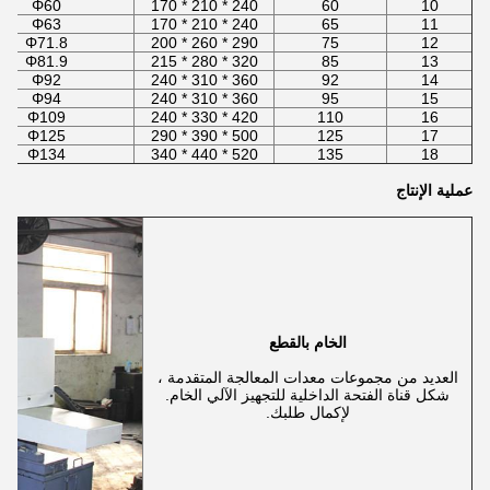
Φ60
240 * 210 * 170
60
10
Φ63
240 * 210 * 170
65
11
Φ71.8
290 * 260 * 200
75
12
Φ81.9
320 * 280 * 215
85
13
Φ92
360 * 310 * 240
92
14
Φ94
360 * 310 * 240
95
15
Φ109
420 * 330 * 240
110
16
Φ125
500 * 390 * 290
125
17
Φ134
520 * 440 * 340
135
18
عملية الإنتاج
الخام بالقطع
العديد من مجموعات معدات المعالجة المتقدمة ،
شكل قناة الفتحة الداخلية للتجهيز الآلي الخام.
لإكمال طلبك.