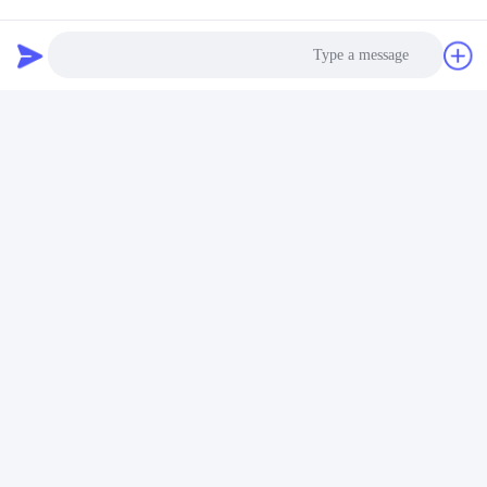
عنصر المسمار سطحي
الاتصالات
الاتصالات:
Esther Li
هاتف:
86--18952048192
Photo
الفاكس::
86-25-84183205
Video Call
Audio Call
الدردشة الآن
أرسل لنا