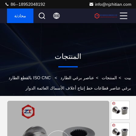
86--18952048192
info@njzhitian.com
محادثة
المنتجات
بيت
>
المنتجات
>
عناصر برغي الطارد
>
ISO CNC بالقطع الطارد
برغي عناصر قطاعات خط إنتاج أعلاف الأسماك العائمة الدوار