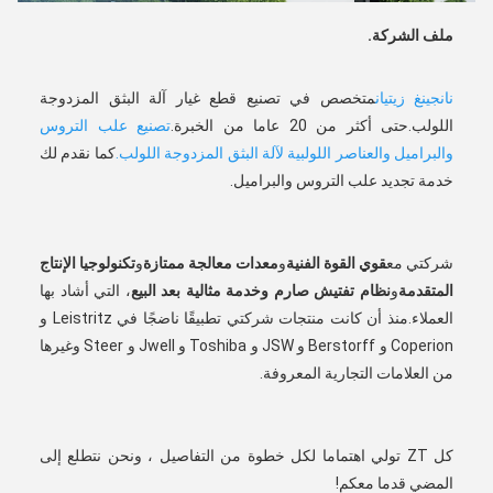
ملف الشركة
.
نانجينغ زيتيان
متخصص في تصنيع قطع غيار آلة البثق المزدوجة 
اللولب.حتى أكثر من 20 عاما من الخبرة.
تصنيع علب التروس 
والبراميل والعناصر اللولبية لآلة البثق المزدوجة اللولب.
كما نقدم لك 
خدمة تجديد علب التروس والبراميل.
شركتي مع
قوي
القوة الفنية
و
معدات معالجة ممتازة
و
تكنولوجيا الإنتاج 
المتقدمة
و
نظام تفتيش صارم وخدمة مثالية بعد البيع
، التي أشاد بها 
العملاء.منذ أن كانت منتجات شركتي تطبيقًا ناضجًا في Leistritz و 
Coperion و Berstorff و JSW و Toshiba و Jwell و Steer وغيرها 
من العلامات التجارية المعروفة.
كل ZT تولي اهتماما لكل خطوة من التفاصيل ، ونحن نتطلع إلى 
المضي قدما معكم!