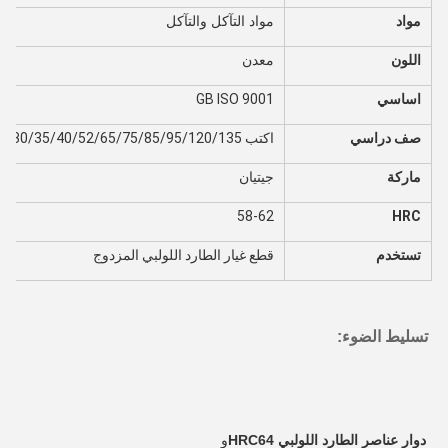
مواد
مواد التآكل والتآكل
اللون
معدن
اساسي
GB ISO 9001
صف دراسي
اكتب 20/30/35/40/52/65/75/85/95/120/135
ماركة
جيتيان
58-62
HRC
تستخدم
قطع غيار الطارد اللولبي المزدوج
تسليط الضوء:
دوار عناصر الطارد اللولبي HRC64
و