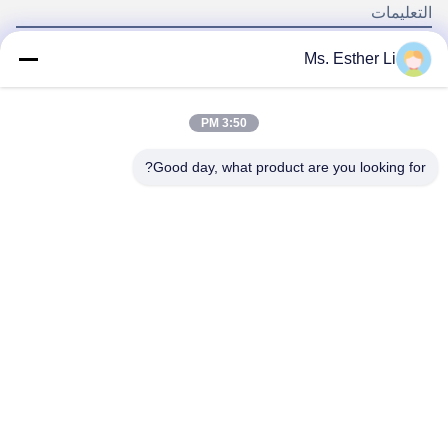
التعليمات
Ms. Esther Li
كم من الوقت يستغرق الحصول على منتجاتي منذ أن دفعت ثمنها؟
3:50 PM
- وفقًا لكمية الطلب ، سنقدم لك تاريخ تسليم معقولًا.
هل يمكنني الحصول على ضمان لمدة عام مجانًا؟
Good day, what product are you looking for?
- إذا كنت بحاجة إلى الضمان ، فيجب عليك دفع ثمنه ، وإذا لم يكن كذلك ،
فلا داعي للقلق ، فنحن نثق في منتجاتنا.
كم من الوقت سوف يستمر منتجك؟
- أنا آسف لأنني لا أستطيع الإجابة بدقة على سؤالك ، والذي يختلف تمامًا
عن وقت العملية والمواد والمواد.
كيف هي خدمة ما بعد البيع الخاصة بك؟
- سوف تحصل على مساعدتنا في الوقت المناسب طالما وجدت شيئًا
خاطئًا في منتجاتنا ، صدقنا ، أنت تستحق الأفضل.
Tags:
المسمار الطارد
عنصر المسمار سطحي,برغي الطارد المواد