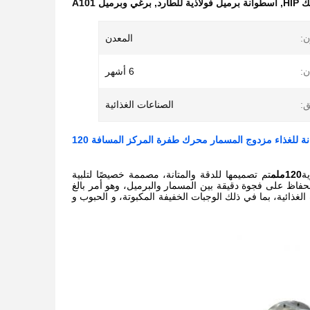
HI
,
أسطوانة برميل فولاذية للطارد
,
برغي وبرميل A101
ن:
المعدن
ن:
6 أشهر
ق:
الصناعات الغذائية
انة للغذاء مزدوج المسمار محرك طفرة المركز المسافة 120
ة
120ملم
تم تصميمها للدقة والمتانة، مصممة خصيصًا لتلبية
لحفاظ على فجوة دقيقة بين المسمار والبرميل، وهو أمر بالغ
 الغذائية، بما في ذلك الوجبات الخفيفة المكبوتة، و الحبوب و