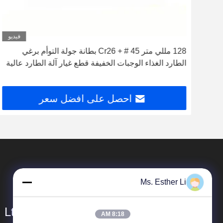
ديو
فيديو
L 
128 مللي متر 45 # + Cr26 بطانة جولة التوأم برغي
الطارد الغذاء الوجبات الخفيفة قطع غيار آلة الطارد عالية
مقاومة للاهتراء لأغذية الحيوانات الأليفة
احصل على افضل سعر
Ms. Esther Li
 Ltd.
8:18 AM