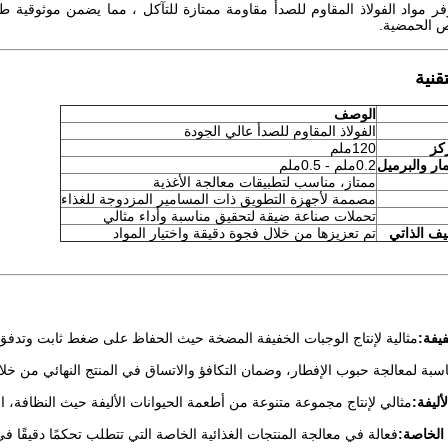
فر مواد الفولاذ المقاوم للصدأ مقاومة ممتازة للتآكل ، مما يضمن موثوقية 
ص الحمضية.
قنية
الوصف
الفولاذ المقاوم للصدأ عالي الجودة
كز
120ملم
ار والبرميل
0.2ملم - 0.5ملم
ممتاز، مناسب لتطبيقات معالجة الأغذية
مصممة لأجهزة التطويق ذات المسامير المزدوجة للغذاء
تحملات صناعة ضيقة لتحقيق مناسبة وأداء مثالي
يف الذاتي
تم تعزيزها من خلال فجوة دقيقة واختيار المواد
فيفة:
مثالية لإنتاج الوجبات الخفيفة المضخة حيث الحفاظ على ضغط ثابت وتدفق ا
سبة لمعالجة حبوب الإفطار، وضمان التكافؤ والاتساق في المنتج النهائي من خل
أليفة:
مثالي لإنتاج مجموعة متنوعة من أطعمة الحيوانات الأليفة حيث النظافة، ال
 الخاصة:
فعالة في معالجة المنتجات الغذائية الخاصة التي تتطلب تحكمًا دقيقًا ف