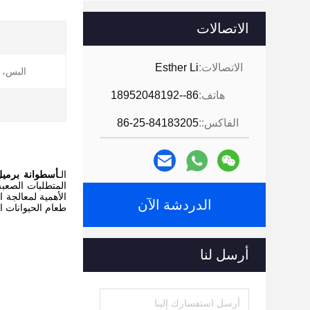
الاتصالات
الاتصالات:
Esther Li
البس، ا
هاتف:
86--18952048192
ا
الفاكس::
86-25-84183205
الـ
أسطوانة برميل 
المتطلبات الصعبة
الأهمية لمعالجة ا
الدردشة الآن
طعام الحيوانات ال
أرسل لنا