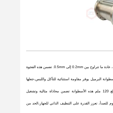
تم تصميم أسطوانة البرميل للحفاظ على فجوة ثابتة بين المسمار والبرميل ، عادة ما تتراوح بين 0.2mm إلى 0.5mm. تضمن هذه الفجوة
سطوانة البرميل يوفر مقاومة استثنائية للتآكل واللبس،جعلها
مصممة خصيصاً للجهاز المزدوج مع مسافة مركزية تبلغ 120 ملم هذه الأسطوانة تضمن محاذاة مثالية وتشغيل
اوم للصدأ، تعزز القدرة على التنظيف الذاتي للجهاز،الحد من