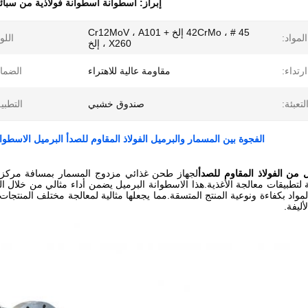
إبراز:
أسطوانة أسطوانة فولاذية من سبائك P
45 # ، 42CrMo إلخ + Cr12MoV ، A101
المواد:
اللو
، X260 إلخ
رتداء:
مقاومة عالية للاهتراء
الضما
لتعبئة:
صندوق خشبي
التطبي
الفجوة بين المسمار والبرميل الفولاذ المقاوم للصدأ البرميل الاسطو
من الفولاذ المقاوم للصدأ
لجهاز طحن غذائي مزدوج المسمار بمسافة مركزي
 لتطبيقات معالجة الأغذية.هذا الاسطوانة البرميل يضمن أداء مثالي من خلال ا
لمواد بكفاءة ونوعية المنتج المتسقة.مما يجعلها مثالية لمعالجة مختلف المنتجات
أليفة.