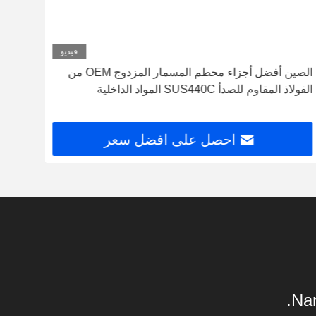
فيديو
الصين أفضل أجزاء محطم المسمار المزدوج OEM من
عنصر 
الفولاذ المقاوم للصدأ SUS440C المواد الداخلية
خفيف
احصل على افضل سعر
Nan