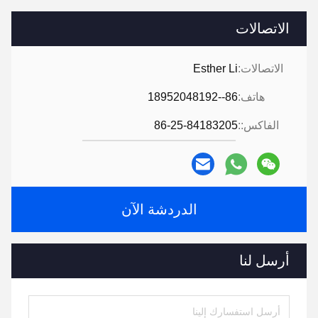
الاتصالات
الاتصالات:
Esther Li
هاتف:
86--18952048192
الفاكس::
86-25-84183205
الدردشة الآن
أرسل لنا