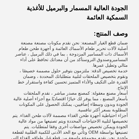
الجودة العالية المسمار والبرميل للأغذية
السمكية العائمة
وصف المنتج:
ضمان قطع الغيار المصنعة: نحن نقدم مكونات مصنعة مصنعة
أصلية لآلات تحرير طعام الأسماك العائمة و أجهزة طحن طعام
الأسماك ذات المسامير المزدوجة ، بما في ذلك البرميل ، عناصر
المساميروصندوق التروستأكد من أن معداتك تحافظ على أداء
مثالي وتطيل عمرها.
خدمة تخصيص الدقة: ملتزمون بتوفير حلول مصممة خصيصًا ،
ونقوم بتخصيص الملحقات لتلبية متطلباتك المحددة ، وضمان
القدرة على التكيف والأداء المتميز.تحسين كفاءة واستقرار خط
الإنتاج.
أسعار مصنع معقولة: كمصنع مصدر مباشر ، نقدم الملحقات
بأسعار المصنع ، مما يوفر لك خيارًا اقتصاديًا.مع أجزاء أصلية عالية
الجودة وبدون وسطاء إضافيين، يمكنك الحصول على المكونات
المطلوبة بسعر أكثر تنافسية.
أجزاء احتياطية أجهزة طحن الغذاء مصممة لآلات طحن الغذاء. يتم
تخصيصها لتلبية الاحتياجات المحددة ويتم تصنيعها من مواد عالية
الجودة.ويمكن تخصيص مواصفات أخرى وفقا لمتطلبات. يتم
تصنيعها بواسطة OEM وتأتي مع الحد الأدنى للكمية الطلبية لقطعة
واحدة. نحن نقدم مجموعة واسعة من قطع غيار طواقم الغذاء التي