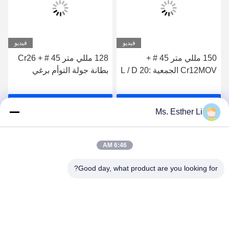
فيديو
فيديو
150 مللي متر 45 # +
128 مللي متر 45 # + Cr26
Cr12MOV الجمعية L / D 20:
بطانة جولة التوأم برغي
1 مسامير وبراميل لقطع غيار
الطارد الغذاء الوجبات
الطارد الغذائي للوجبات
الخفيفة قطع غيار آلة الطارد
احصل على افضل سعر
احصل على افضل سعر
الخفيفة
عالية مقاومة للاهتراء لأغذية
Ms. Esther Li
الحيوانات الأليفة
6:46 AM
Good day, what product are you looking for?
Nanjing Zhitian Mechanical And Electrical Co.,
Ltd.
info@njzhitian.com