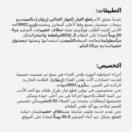
التطبيقات:
عندما يتعلق الأمر
قطع الغيار للجهاز الغذائي
,
(زيتيان)
من
الصين
جميع
منتجات جيتشيان تصنع وفقا لأعلى المعايير ومعتمدة
إيزو:9001
الحد
الأدنى لكمية الطلب هو
1
ويتم تعبئة في
غلاف خشبي
وقت التسليم هو
5-
60 يوماً
اعتمادا على النظام.
الـ MOQ
هو
قطعة واحدة
والشكل
هو
أسطوانية
لمعالجة السطح
التلميع
يتم استخدامها وتعبئتها في
صندوق
خشبي
التسامح هو
0.02ملم
.
التخصيص:
أجزاء احتياطية أجهزة طحن الغذاء هي منتج تم تصميمه خصيصا
لخدمة احتياجات آلات طحن الغذاء.
(زيتيان)
، العلامة التجارية
الرائدة في الصين، مع
أيزو:9001
شهادة.
نحن متخصصون في توفير قطع غيار طراز طعام مع الحد الأدنى
من كمية الطلب
1
جميع أجزائنا هي من أعلى جودة ويمكن
تخصيصها لمتطلبات محددة من العملاء.
0.02ملم
ويمكن تخصيص
الحجم ليتلاءم مع آلة طحن الطعام
نحن نقدم خدمة تغليف شاملة تشمل
غلاف خشبي
لضمان حماية
القطع بشكل جيد أثناء التسليم.
5-60 يوماً
اعتمادا على الموقع.