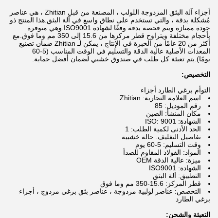
أجزاء آلة البثق المزدوجة اللولب ، المصنعة من قبل Zhitian ، هي عناصر
مُشكلة بدقة ، والتي تستخدم على نطاق واسع في آلة البثق.هذا المنتج ذو
جودة ممتازة ويتم فحصه بدقة وفقًا لشهادة ISO9001.وهي متوفرة
بأحجام مختلفة ويتراوح قطر مركزها من 15.6 إلى 350 مم وما فوق.مع
أكثر من 20 عامًا من الخبرة في الإنتاج ، يمكن لـ Zhitian ضمان تصنيع
المعدات الأصلية عالية الدقة والتسليم في الوقت المناسب (5-60
يومًا).يتم تعبئة كل طلب في صندوق خشبي لضمان أفضل حماية.
التخصيص:
التوأم برغي الطارد أجزاء
اسم العلامة التجارية: Zhitian
رقم الموديل: 85
مكان المنشأ: الصين
الشهادة: ISO: 9001
الحد الأدنى لكمية الطلب: 1
تفاصيل التغليف: حالة خشبية
وقت التسليم: 5-60 يوم
المواد: الفولاذ المقاوم للصدأ
ميزة: عالية الدقة OEM
الشهادة: ISO9001
التطبيق: آلة البثق
قطر المركز: 15.6-350 مم وما فوق
التخصص: عناصر لولبية مزدوجة ، عناصر بثق برغي مزدوج ، أجزاء
برغي الطارد
التعبئة والشحن: