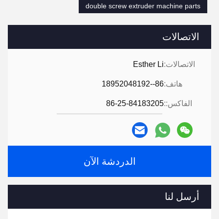
double screw extruder machine parts
الاتصالات
الاتصالات:
Esther Li
هاتف:
86--18952048192
الفاكس::
86-25-84183205
الدردشة الآن
أرسل لنا