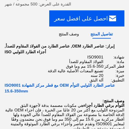
القدرة على العرض: 500 مجموعة / شهر
احصل على افضل سعر
تفاصيل المنتج
وصف المنتج
إبراز:
عناصر الطارد OEM
,
عناصر الطارد من الفولاذ المقاوم للصدأ
,
أجزاء الطارد اللولبي ISO
شهادة:
ISO9001
مادة:
الفولاذ المقاوم للصدأ
قطر المركز:
15.6-350 مم وما فوق
ميزة:
تصنيع المعدات الأصلية عالية الدقة
خبرة:
20 سنه
التطبيق:
آلة البثق
عناصر الطارد اللولبي التوأم OEM مع قطر مركز الشهادة ISO9001
15.6-350mm
وصف المنتج:
التوأم برغي الطارد أجزاء
هي مكونات مصممة بدقة لأجهزة البثق
المزدوجة اللولب.مع أكثر من 20 عامًا من الخبرة ، فإن أجزاء OEM عالية
الدقة الخاصة بنا مصنوعة من الفولاذ المقاوم للصدأ عالي الجودة ولها
أقطار مركزية من 15.6 مم إلى 350 مم وما فوق.نحن معتمدون وفقًا
لمعايير ISO9001 ونقدم عناصر وأجزاء برغي الطارد الموثوقة والمتينة
لمجموعة متنوعة من التطبيقات.