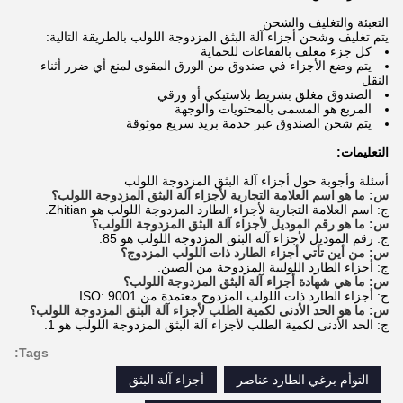
التعبئة والتغليف والشحن
يتم تغليف وشحن أجزاء آلة البثق المزدوجة اللولب بالطريقة التالية:
كل جزء مغلف بالفقاعات للحماية
يتم وضع الأجزاء في صندوق من الورق المقوى لمنع أي ضرر أثناء
النقل
الصندوق مغلق بشريط بلاستيكي أو ورقي
المربع هو المسمى بالمحتويات والوجهة
يتم شحن الصندوق عبر خدمة بريد سريع موثوقة
التعليمات:
أسئلة وأجوبة حول أجزاء آلة البثق المزدوجة اللولب
س: ما هو اسم العلامة التجارية لأجزاء آلة البثق المزدوجة اللولب؟
ج: اسم العلامة التجارية لأجزاء الطارد المزدوجة اللولب هو Zhitian.
س: ما هو رقم الموديل لأجزاء آلة البثق المزدوجة اللولب؟
ج: رقم الموديل لأجزاء آلة البثق المزدوجة اللولب هو 85.
س: من أين تأتي أجزاء الطارد ذات اللولب المزدوج؟
ج: أجزاء الطارد اللولبية المزدوجة من الصين.
س: ما هي شهادة أجزاء آلة البثق المزدوجة اللولب؟
ج: أجزاء الطارد ذات اللولب المزدوج معتمدة من ISO: 9001.
س: ما هو الحد الأدنى لكمية الطلب لأجزاء آلة البثق المزدوجة اللولب؟
ج: الحد الأدنى لكمية الطلب لأجزاء آلة البثق المزدوجة اللولب هو 1.
Tags:
التوأم برغي الطارد عناصر
أجزاء آلة البثق