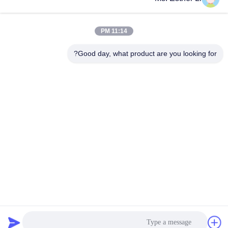
11:14 PM
Good day, what product are you looking for?
Nanjing Zhitian Mechanical And Electrical Co.,
Ltd.
info@njzhitian.com
86--18952048192
المجتمع تيانيوان ، شارع Chunhua ، منطقة جيانغنينغ ، نانجينغ ،
الصين.
الصين نوعية جيدة التوأم برغي الطارد أجزاء المورد. حقوق النشر ©
2018-2026 Nanjing Zhitian Mechanical And Electrical Co.,
Ltd. . كل الحقوق محفوظة.