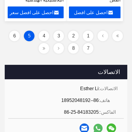
احصل على افضل
احصل على افضل سعر
سعر
6
5
4
3
2
1
8
7
الاتصالات
الاتصالات:
Esther Li
هاتف:
86--18952048192
الفاكس::
86-25-84183205