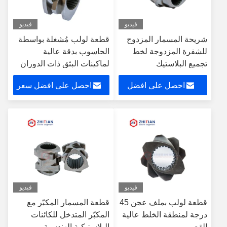
فيديو
فيديو
شريحة المسمار المزدوج
قطعة لولب مُشغلة بواسطة
للشفرة المزدوجة لخط
الحاسوب بدقة عالية
تجميع البلاستيك
لماكينات البثق ذات الدوران
المشترك
احصل على افضل
احصل على افضل سعر
سعر
فيديو
فيديو
قطعة لولب بملف عجن 45
قطعة المسمار المكبّر مع
درجة لمنطقة الخلط عالية
المكبّر المتدخل للكائنات
القص
البلاستيكية الهندسية