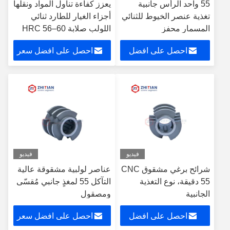
55 واحد الرأس جانبية
يعزز كفاءة تناول المواد ونقلها
تغذية عنصر الخيوط للثنائي
أجزاء الغيار للطارد ثنائي
المسمار محفز
اللولب صلابة HRC 56–60
احصل على افضل
احصل على افضل سعر
سعر
فيديو
فيديو
شرائح برغي مشقوق CNC
عناصر لولبية مشقوقة عالية
55 دقيقة، نوع التغذية
التآكل 55 لمغذٍ جانبي مُقسّى
الجانبية
ومصقول
احصل على افضل
احصل على افضل سعر