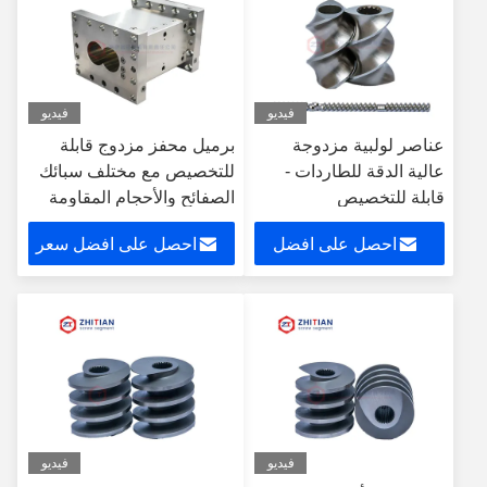
فيديو
فيديو
عناصر لولبية مزدوجة
برميل محفز مزدوج قابلة
عالية الدقة للطاردات -
للتخصيص مع مختلف سبائك
قابلة للتخصيص
الصفائح والأحجام المقاومة
للارتداء
احصل على افضل
احصل على افضل سعر
سعر
فيديو
فيديو