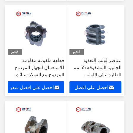
سعر
فيديو
فيديو
عناصر لولب التغذية
قطعة ملفوفة مقاومة
الجانبية المشقوقة 55 مم
للاستعمال للجهاز المزدوج
للطارد ثنائي اللولب
المزدوج مع الفولاذ سبائك
HIP
احصل على افضل
احصل على افضل سعر
سعر