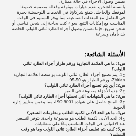
يضمن وصول الأجزاء في حالة ممتازة.
بالنسبة للشحن، نقدم خيارات موثوقة وفعالة مصممة خصيصًا
لموقعك وإلحاحك. يتمتع شركاؤنا في الخدمات اللوجستية بخبرة
في التعامل مع المعدات الصناعية، مما يوفر التسليم في الوقت
المناسب مع إمكانات التتبع. سواء كنت بحاجة إلى شحن قياسي أو
شحن سريع، فإننا نضمن وصول أجزاء الطارد ثنائي اللولب الخاصة
بك بأمان وسرعة.
الأسئلة الشائعة:
س1: ما هي العلامة التجارية ورقم طراز أجزاء الطارد ثنائي
اللولب؟
ج1: يتم تصنيع أجزاء الطارد ثنائي اللولب بواسطة العلامة التجارية
Zhitian، ورقم الطراز هو 50-95.
س2: أين يتم تصنيع أجزاء الطارد ثنائي اللولب؟
ج2: هذه الأجزاء مصنوعة في الصين.
س3: ما هي الشهادات التي تحملها أجزاء الطارد ثنائي اللولب؟
ج3: المنتج حاصل على شهادة ISO 9001، مما يضمن معايير إدارة
الجودة.
س4: ما هو الحد الأدنى لكمية الطلب ومعلومات التسعير؟
ج4: الحد الأدنى لكمية الطلب هو مجموعة واحدة. يتوفر التسعير
عند الاقتباس في الوقت المناسب بناءً على متطلباتك.
س5: كيف يتم تغليف أجزاء الطارد ثنائي اللولب وما هو وقت
التسليم؟