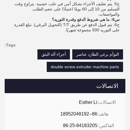
ج5: يتم تغليف الأجزاء بشكل آمن في علب خشبية. يتراوح وقت
التسليم من 10 إلى 60 يومًا اعتمادًا على حجم الطلب
والمواصفات.
س6: ما هي شروط الدفع وقدرة التوريد؟
ج6: يتم قبول الدفع عن طريق T/T (التحويل البرقي). تبلغ القدرة
على التوريد 500 مجموعة شهريًا.
Tags:
التوأم برغي الطارد عناصر
أجزاء آلة البثق
double screw extruder machine parts
الاتصالات
الاتصالات:
Esther Li
هاتف:
86--18952048192
الفاكس::
86-25-84183205