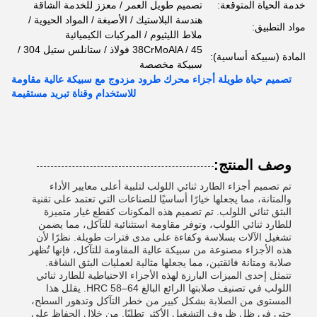
خدمة الحياة المتوقعة:
تصميم طويل العمر / معزز للخدمة الشاقة
هندسة البلاستيك / الأصبغة / المواد الحيوية /
مواد التطبيق:
ملاط ​​الليثيوم / المركبات الكيميائية
38CrMoAlA / 45 فولاذ / ستانلس ستيل 304 /
المادة (سبيكة أساسية):
سبيكة مخصصة
تصميم حياة طويلة أجزاء محرك طرود مزدوج مع سبيكة عالية مقاومة
للاستخدام وقناة تبريد مستقيمة
وصف المنتج:
تم تصميم أجزاء الطارد ثنائي اللولب لتلبية أعلى معايير الأداء
والمتانة، مما يجعلها خيارًا أساسيًا للصناعات التي تعتمد على تقنية
البثق ثنائي اللولب. تم تصميم هذه المكونات كقطع غيار متميزة
للطارد ثنائي اللولب، وتوفر مقاومة استثنائية للتآكل، مما يضمن
تشغيل الآلات بسلاسة وكفاءة على مدى فترات طويلة. نظرًا لأن
هذه الأجزاء مصنوعة من سبيكة عالية المقاومة للتآكل، فإنها تُظهر
صلابة ومتانة فائقتين، مما يجعلها مثالية لعمليات البثق الشاقة.
تتمثل إحدى الميزات البارزة لهذه الأجزاء الاحتياطية للطارد ثنائي
اللولب في تصنيف صلابتها الرائع البالغ HRC 58–64. يقلل هذا
المستوى من الصلابة بشكل كبير من خطر التآكل وتدهور السطح،
حتى في ظل ظروف التشغيل الأكثر تطلبًا. من خلال الحفاظ على