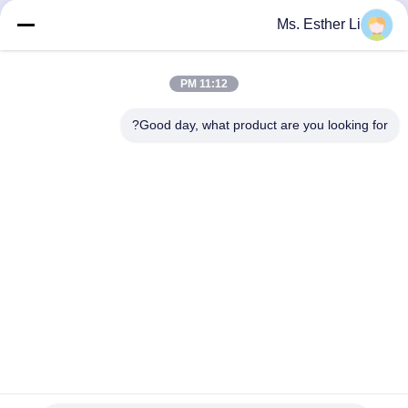
احصل على افضل سعر
احصل على افضل سعر
Ms. Esther Li
11:12 PM
Good day, what product are you looking for?
Nanjing Zhitian Mechanical And Electrical Co.,
Ltd.
info@njzhitian.com
86--18952048192
المجتمع تيانيوان ، شارع Chunhua ، منطقة جيانغنينغ ، نانجينغ ،
الصين.
الصين نوعية جيدة التوأم برغي الطارد أجزاء المورد. حقوق النشر ©