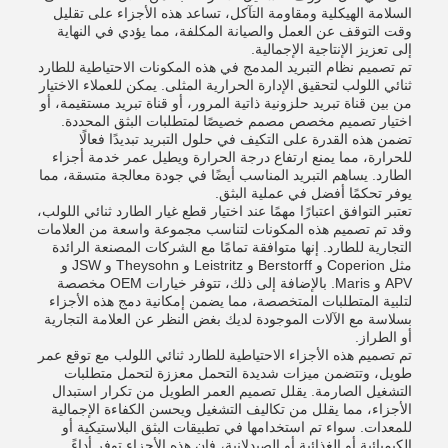
السلامة الهيكلية ومقاومة التآكل، تساعد هذه الأجزاء على تقليل
وقت التوقف عن العمل والصيانة المكلفة، مما يؤدي في النهاية
إلى تعزيز الإنتاجية الإجمالية.
تم تصميم نظام التبريد المدمج في هذه المكونات الاحتياطية للطارد
ثنائي اللولب لتحقيق الإدارة الحرارية المثلى. يمكن للعملاء الاختيار
من بين قناة تبريد حلزونية ذاتية المرور، أو قناة تبريد مستقيمة، أو
اختيار تصميم مخصص مصمم خصيصًا لمتطلبات البثق المحددة.
تضمن هذه القدرة على التكيف في حلول التبريد تبديدًا فعالًا
للحرارة، مما يمنع ارتفاع درجة الحرارة ويطيل عمر خدمة أجزاء
الطارد. يساهم التبريد المناسب أيضًا في جودة معالجة متسقة، مما
يوفر تحكمًا أفضل في عملية البثق.
تعتبر التوافق اعتبارًا مهمًا عند اختيار قطع غيار الطارد ثنائي اللولب،
وقد تم تصميم هذه المكونات لتناسب مجموعة واسعة من العلامات
التجارية للطارد. إنها متوافقة تمامًا مع الشركات المصنعة الرائدة
مثل Coperion و Berstorff و Leistritz و Theysohn و JSW و
APV و Maris. بالإضافة إلى ذلك، تتوفر خيارات OEM مخصصة
لتلبية المتطلبات المتخصصة، مما يضمن إمكانية دمج هذه الأجزاء
بسلاسة مع الآلات الموجودة لديك بغض النظر عن العلامة التجارية
أو الطراز.
تم تصميم هذه الأجزاء الاحتياطية للطارد ثنائي اللولب مع توقع عمر
طويل، وتتضمن ميزات شديدة التحمل معززة لتحمل متطلبات
التشغيل الصارمة. يقلل تصميم العمر الطويل من تكرار استبدال
الأجزاء، مما يقلل من تكاليف التشغيل ويحسن الكفاءة الإجمالية
للمعدات. سواء تم استخدامها في تطبيقات البثق البلاستيكية أو
الكيميائية أو الغذائية أو الصيدلانية، فإن هذه الأجزاء توفر أداءً