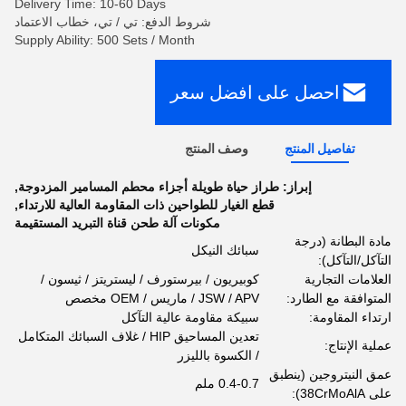
Delivery Time: 10-60 Days
شروط الدفع: تي / تي، خطاب الاعتماد
Supply Ability: 500 Sets / Month
احصل على افضل سعر
تفاصيل المنتج
وصف المنتج
إبراز:
طراز حياة طويلة أجزاء محطم المسامير المزدوجة
,
قطع الغيار للطواحين ذات المقاومة العالية للارتداء
,
مكونات آلة طحن قناة التبريد المستقيمة
مادة البطانة (درجة
سبائك النيكل
التآكل/التآكل):
العلامات التجارية
كوبيريون / بيرستورف / ليستريتز / ثيسون /
المتوافقة مع الطارد:
JSW / APV / ماريس / OEM مخصص
ارتداء المقاومة:
سبيكة مقاومة عالية التآكل
تعدين المساحيق HIP / غلاف السبائك المتكامل
عملية الإنتاج:
/ الكسوة بالليزر
عمق النيتروجين (ينطبق
0.4-0.7 ملم
على 38CrMoAlA):