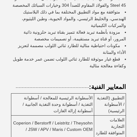
45 Steel والفولاذ المقاوم للصدأ 304 وخيارات السبائك المخصصة
متوافقة مع مواد التطبيق المختلفة بما في ذلك البلاستيك
الهندسي، والخليط الرئيسي، والمواد الحيوية، وطين الليثيوم،
والمركبات الكيميائية
مزودة بأنظمة تبريد فعالة تتميز بقناة تبريد حلزونية ذاتية
المرور، أو قناة تبريد مستقيمة، أو تصميمات مخصصة
مكونات احتياطية مثالية للطارد ثنائي اللولب مصممة لتعزيز
الأداء والمتانة
قطع غيار موثوقة للطارد ثنائي اللولب تضمن عمر خدمة طويل
وكفاءة معالجة مثالية
المعايير الفنية:
التطبيق (التغذية
الأسطوانة الرئيسية للمعالجة / أسطوانة
/ الأسطوانة
التغذية / أسطوانة وحدة التغذية الجانبية /
الرئيسية)
أسطوانة إزالة الغازات
العلامات
Coperion / Berstorff / Leistritz / Theysohn
التجارية
/ JSW / APV / Maris / Custom OEM
المتوافقة للطارد