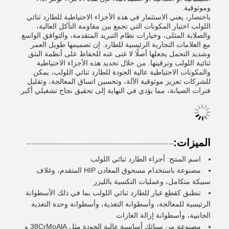
وموثوقية.
باختصار، يعني الاستثمار في هذه الأجزاء الاحتياطية للطارد ثنائي
اللولب اختيار المكونات التي تجمع بين مقاومة التآكل العالية،
والصلابة المثلى، وخيارات نظام التبريد المتقدمة، والتوافق الواسع
مع العلامات التجارية الرئيسية للطارد. إن تصميمها طويل العمر
وشديد التحمل يجعلها أصلًا لا غنى عنه للحفاظ على أنظمة البثق
ثنائية اللولب وترقيتها. من خلال تحديد هذه الأجزاء الاحتياطية
والمكونات الاحتياطية عالية الجودة للطارد ثنائي اللولب، يمكن
للشركات تعزيز موثوقية الآلة، وتحسين اتساق المعالجة، وتقليل
فترات الصيانة، مما يؤدي في النهاية إلى تحقيق نجاح تشغيلي أكبر.
الميزات:
اسم المنتج: أجزاء الطارد ثنائي اللولب
مصنوعة باستخدام مسحوق المعادن HIP المتقدم، وغلاف
سبيكة متكامل، وعمليات التكسية بالليزر
تنطبق كقطع غيار للطارد ثنائي اللولب بما في ذلك الأسطوانة
الرئيسية للمعالجة، وأسطوانة التغذية، وأسطوانة وحدة التغذية
الجانبية، وأسطوانة إزالة الغازات
مصنوعة من سبائك أساسية عالية الجودة مثل 38CrMoAlA و