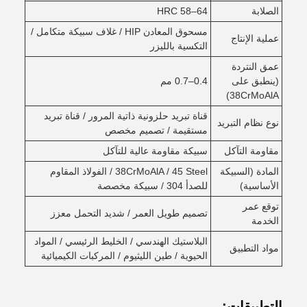
الصلابة
HRC 58–64
مسحوق المعادن HIP / غلاف سبيكة متكامل /
عملية الإنتاج
التكسية بالليزر
عمق النتردة
(ينطبق على
0.4–0.7 مم
38CrMoAlA)
قناة تبريد حلزونية ذاتية المرور / قناة تبريد
نوع نظام التبريد
مستقيمة / تصميم مخصص
مقاومة التآكل
سبيكة مقاومة عالية للتآكل
المادة (السبيكة
38CrMoAlA / 45 Steel / الفولاذ المقاوم
الأساسية)
للصدأ 304 / سبيكة مخصصة
توقع عمر
تصميم طويل العمر / شديد التحمل معزز
الخدمة
البلاستيك الهندسي / الخليط الرئيسي / المواد
مواد التطبيق
الحيوية / طين الليثيوم / المركبات الكيميائية
التطبيقات: