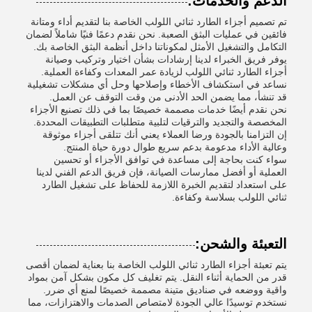
الدعم والخدمات:
تم تصميم أجزاء الطارد ثنائي اللولب الخاصة بنا لتقديم أداء ومتانة
فائقين في عمليات البثق الصعبة. نحن نقدم دعمًا فنيًا شاملاً لضمان
التكامل والتشغيل الأمثل لمكوناتنا داخل أنظمة البثق الخاصة بك.
يوفر فريق الخبراء لدينا إرشادات بشأن اختيار وتركيب وصيانة
أجزاء الطارد ثنائي اللولب لزيادة عمر المعدات وكفاءة العملية.
نساعد في استكشاف الأخطاء وإصلاحها وحل أي مشكلات تشغيلية
قد تنشأ، مما يضمن الحد الأدنى من وقت التوقف عن العمل.
نحن نقدم أيضًا خدمات مصممة خصيصًا بما في ذلك تصنيع الأجزاء
المخصصة والتجديد والترقيات لتلبية متطلبات التطبيقات المحددة.
إن التزامنا بالجودة ورضا العملاء يعني أنك تتلقى أجزاء موثوقة
وعالية الأداء مدعومة بدعم سريع طوال دورة حياة المنتج.
سواء كنت بحاجة إلى مساعدة في توافق الأجزاء أو تحسين
العملية أو أفضل ممارسات الصيانة، فإن فريق الدعم الفني لدينا
على استعداد لتقديم الخبرة اللازمة للحفاظ على تشغيل الطارد
ثنائي اللولب بسلاسة وكفاءة.
التعبئة والشحن:
يتم تعبئة أجزاء الطارد ثنائي اللولب الخاصة بنا بعناية لضمان أقصى
قدر من الحماية أثناء النقل. يتم تغليف كل مكون بشكل آمن بمواد
واقية ووضعه في صناديق متينة مصممة خصيصًا لمنع أي ضرر.
نستخدم توسيدًا عالي الجودة لامتصاص الصدمات والاهتزازات، مما