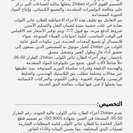
التصميم القوي لأجزاء Zhitian يجعلها مثالية للصناعات التي تركز
على معالجة البوليمرات المتقدمة، والتصنيع الكيميائي، وإنتاج المواد
الحيوية المستدامة.
يتم التعامل مع تغليف هذه الأجزاء الاحتياطية للطارد ثنائي اللولب
بعناية في علب خشبية متينة لضمان النقل والتسليم الآمنين.
شروط الدفع مرنة، مع قبول T/T، ويتم توفير الأسعار عند الاقتباس
في الوقت المناسب، لتلبية احتياجات العملاء المتنوعة. سواء
للاستبدال أو تجميع المعدات الجديدة، تبرز مكونات البثق ثنائية
اللولب من Zhitian كخيار موثوق به للمصنعين الذين يسعون إلى
تحقيق أداء عالٍ وطول العمر وتشغيل متسق.
باختصار، توفر أجزاء الطارد ثنائي اللولب Zhitian، الطراز 50-95،
حلاً شاملاً لآلات البثق، يجمع بين تكنولوجيا المواد المتقدمة
والهندسة الدقيقة وقدرات سلسلة التوريد الموثوقة. يمتد تطبيقها
عبر مجالات مختلفة تتطلب بثق البلاستيك الهندسي، والخليط
الرئيسي، والمواد الحيوية، وطين الليثيوم، والمركبات الكيميائية،
مما يجعلها لا غنى عنها لبيئات معالجة البثق الحديثة.
التخصيص:
تقدم Zhitian أجزاء الطارد ثنائي اللولب عالية الجودة، رقم الطراز
50-95، المصنعة في الصين بشهادة ISO:9001. تم تصميم قطع
الغيار الخاصة بنا للطارد ثنائي اللولب لتلبية المتطلبات الصارمة
لعمليات البثق المختلفة، مما يضمن المتانة والأداء الفائق.