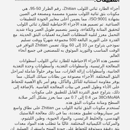
أجزاء الطارد ثنائي اللولب Zhitian، رقم الطراز 50-95، هي
مكونات بثق ثنائية اللولب متميزة مصممة ومصنعة في الصين
بشهادة ISO:9001، مما يضمن أعلى معايير الجودة للتطبيقات
الصناعية. تم تصميم هذه الأجزاء الاحتياطية للطارد ثنائي اللولب
لتحقيق المتانة والكفاءة، وتتميز بتصميم طويل العمر وبناء شديد
التحمل معزز لتلبية المتطلبات الصارمة لعمليات البثق الحديثة. مع
القدرة على التوريد البالغة 500 مجموعة شهريًا ووقت تسليم
نموذجي يتراوح من 10 إلى 60 يومًا، تضمن Zhitian التوافر في
الوقت المناسب والتوريد الموثوق به للمصنعين في جميع أنحاء
العالم.
تتضمن هذه الأجزاء الاحتياطية للطارد ثنائي اللولب أسطوانات
المعالجة الرئيسية، وأسطوانات التغذية، وأسطوانات وحدة التغذية
الجانبية، وأسطوانات إزالة الغازات، مما يوفر حلولاً شاملة لمراحل
البثق المختلفة. الأجزاء مصنوعة من بطانات سبائك النيكل، مما
يوفر مقاومة استثنائية للتآكل والتآكل، وهو أمر بالغ الأهمية للحفاظ
على الأداء وطول العمر في بيئات المعالجة القاسية. بالإضافة إلى
ذلك، يتراوح عمق النتردة القابل للتطبيق على مكونات
38CrMoAlA من 0.4 إلى 0.7 مم، مما يعزز بشكل أكبر صلابة
السطح ومتانة مكونات البثق هذه.
تُستخدم مكونات البثق ثنائية اللولب من Zhitian على نطاق واسع
عبر سيناريوهات تطبيق متعددة، بما في ذلك معالجة البلاستيك
الهندسي، والخليط الرئيسي، والمواد الحيوية، وطين الليثيوم،
والمركبات الكيميائية المختلفة. غالبًا ما تتطلب هذه المواد معدات
بثق دقيقة وموثوقة للحفاظ على جودة المنتج واستقرار العملية. إن