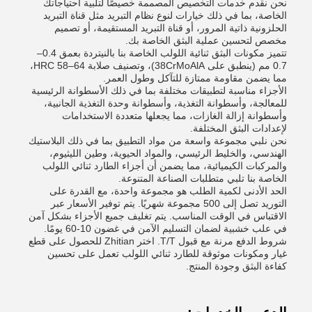
نحن نقدم خدمات التخصيص المصممة خصيصًا لتلبية احتياجاتك
الخاصة، بما في ذلك خيارات لنوع نظام التبريد مثل قناة التبريد
الحلزونية ذاتية المرور، أو قناة التبريد المستقيمة، أو تصميم
مخصص لتحسين عملية البثق الخاصة بك.
تتميز مكونات البثق ثنائية اللولب الخاصة بنا بالنيتردة بعمق 0.4–
0.7 مم (ينطبق على 38CrMoAlA)، وتصنيف صلابة HRC 58–64،
مما يضمن مقاومة ممتازة للتآكل وطول العمر.
الأجزاء مناسبة لتطبيقات مختلفة بما في ذلك الأسطوانة الرئيسية
للمعالجة، وأسطوانة التغذية، وأسطوانة وحدة التغذية الجانبية،
وأسطوانة إزالة الغازات، مما يجعلها متعددة الاستخدامات
لإعدادات البثق المختلفة.
نحن نلبي مجموعة واسعة من مواد التطبيق بما في ذلك البلاستيك
الهندسي، والخليط الرئيسي، والمواد الحيوية، وطين الليثيوم،
والمركبات الكيميائية، مما يضمن أن أجزاء الطارد ثنائي اللولب
الخاصة بنا تلبي متطلبات الصناعة المتنوعة.
الحد الأدنى لكمية الطلب هو مجموعة واحدة، مع القدرة على
التوريد تصل إلى 500 مجموعة شهريًا. يتم توفير الأسعار عبر
الاقتباس في الوقت المناسب. يتم تغليف جميع الأجزاء بشكل آمن
في علب خشبية لضمان التسليم الآمن في غضون 10-60 يومًا.
شروط الدفع مرنة مع قبول T/T. اختر Zhitian للحصول على قطع
غيار ومكونات موثوقة للطارد ثنائي اللولب تعمل على تحسين
كفاءة البثق وجودة المنتج.