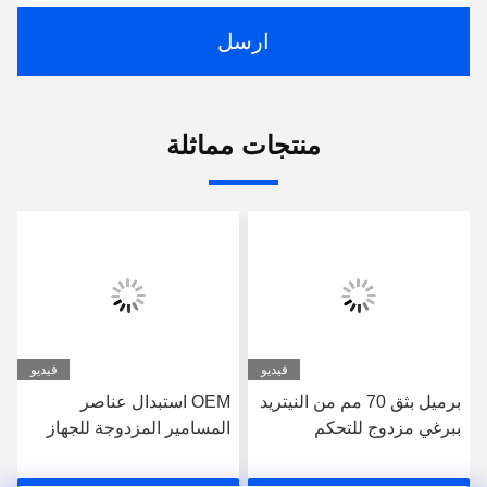
ارسل
منتجات مماثلة
فيديو
فيديو
برميل بثق 70 مم من النيتريد
OEM استبدال عناصر
ببرغي مزدوج للتحكم
المسامير المزدوجة للجهاز
المستقر في درجة الحرارة