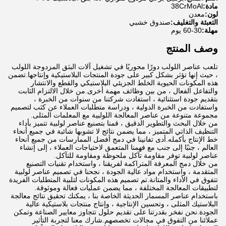
مادة:
38CrMoAl
لون:
معدن
التعبئة والتغليف:
صندوق خشبي
مهلة:
30-60 يوم
وصف المنتج
تلعب عناصر اللولب دورًا محوريًا في تشغيل آلات البثق المزدوجة اللولب
، حيث إنها تؤثر بشكل كبير على جودة المنتجات البلاستيكية وإنتاجها.تضمن
هذه المكونات الحيوية الخلط الجزيئي البلاستيكي والقطع والانتشار
والتفاعل الفعال ، من بين وظائف مهمة أخرى.من خلال الالتزام الثابت
بتقديم جودة استثنائية ، استفادت شركتنا من سنوات من الخبرة ،
واستفادت من الخبرة الدولية ، ودراسة متطلبات العملاء عن كثب لتصميم
مجموعة متنوعة من عناصر المعالجة اللولبية مع المعلمات المثلى.
من خلال البحث والتطوير الدقيق ، قمنا بتصنيع عناصر لولبية تتميز بأداء
التنظيف الذاتي المتميز ، مما يضمن نتائج لا تشوبها شائبة في جميع أنحاء
خط الإنتاج بأكمله.أدى تفانينا في دمج أفضل الممارسات من جميع أنحاء
العالم ، جنبًا إلى جنب مع فهمنا المتعمق لاحتياجات العملاء ، إلى إنشاء
عناصر لولبية توفر مقاومة تآكل ملحوظة ومقاومة للتآكل.
من خلال دمج المعرفة المتراكمة لفريقنا ، واستخدام تقنيات التصنيع
المتقدمة ، واستخدام مواد عالية الجودة ، نجحنا في تصميم عناصر لولبية
تتفوق في الأداء والمتانة.تم تصميم هذه المكونات لتلبية المتطلبات الفريدة
لتطبيقات المعالجة المختلفة ، مما يضمن عمليات فعالة وموثوقة.
باستخدام عناصر المسمار الحديثة الخاصة بنا ، يمكنك تحقيق نتائج معالجة
البلاستيك المثلى ، وتحسين الإنتاجية ، وإنتاج منتجات بلاستيكية عالية
الجودة.نحن نفخر بقدرتنا على تقديم حلول تتجاوز معايير الصناعة وتمكن
عملائنا من التفوق في مجالات تخصصهم.شارك معنا لتجربة التأثير