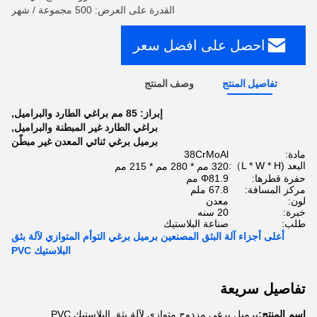
القدرة على العرض: 500 مجموعة / شهر
احصل على افضل سعر
تفاصيل المنتج
وصف المنتج
إبراز:
85 مم براغي الطارد والبراميل
,
براغي الطارد غير المبطنة والبراميل
,
برميل برغي ثنائي المعدن غير مبطّن
مادة:
38CrMoAl
البعد (L * W * H）:
320 مم * 280 مم * 215 مم
حفرة قطرها:
Φ81.9 مم
مركز المسافة:
67.8 ملم
لون:
معدن
خبرة:
20 سنه
طلب:
صناعة البلاستيك
أعلى أجزاء آلة البثق المصنعين برميل برغي التوأم المتوازي لآلة بثق
البلاستيك PVC
تفاصيل سريعة
اسم المنتج:
برميل برغي مزدوج متوازي لآلة بثق البلاستيك PVC