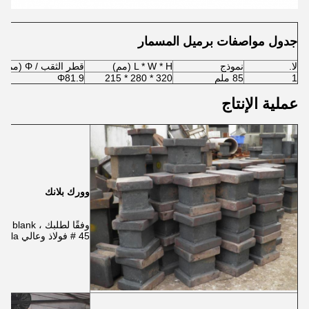
جدول مواصفات برميل المسمار
لا.
نموذج
L * W * H (مم)
قطر الثقب / Φ (مم)
1
85 ملم
320 * 280 * 215
Φ81.9
عملية الإنتاج
وورك بلانك
45 # فولاذ وعالي 38CrMoAla.