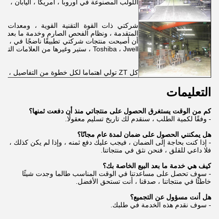
اللولب المصنوعة في أوروبا ، أمريكا ، اليابان ، كوريا
شركتي ذات القوة التقنية القوية ، ومعدات المعا
المتقدمة ، ونظام الفحص الصارم وخدمة ما بعد البيع ا
أن أصبحت
Toshiba ، Jwell ، ستير وغيرها من العلامات التجارية المعروفة.
كل ZT تولي اهتماما لكل خطوة من التفاصيل ، ونحن نتطلع إلى المضي قدما معكم!
التعليمات
كم من الوقت يستغرق الحصول على منتجاتي منذ أن دفعت ثمنها؟
- وفقًا لكمية الطلب ، سنقدم لك تاريخ تسليم معقولًا.
هل يمكنني الحصول على ضمان لمدة عام مجانًا؟
- إذا كنت بحاجة إلى الضمان ، فيجب عليك دفع ثمنه ، وإذا لم يكن كذلك ،
فلا داعي للقلق ، فنحن نثق في منتجاتنا.
كيف هي خدمة ما بعد البيع الخاصة بك؟
- سوف تحصل على مساعدتنا في الوقت المناسب طالما وجدت شيئًا
خاطئًا في منتجاتنا ، صدقنا ، أنت تستحق الأفضل.
هل أنت مسؤول عن التجميع؟
- سوف نقدم هذه الخدمة في طلبك.