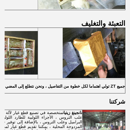
التعبئة والتغليف
جميع ZT تولي اهتماما لكل خطوة من التفاصيل ، ونحن نتطلع إلى المضي قدما معكم!
شركتنا
نانجينغ زيتيان
متخصصة في تصنيع قطع غيار لآلة البثق
علب التروس ، الأجزاء اللولبية للطارد اللولبي
البراميل وعلب التروس ، بالإضافة إلى توفير قطع غ
المزدوجة المحلية ، يمكننا تقديم قطع غيار لمجم