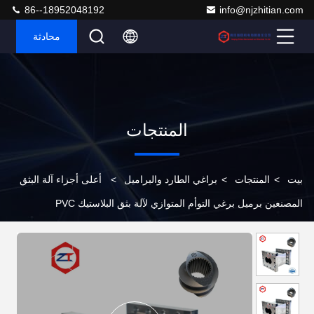
86--18952048192
info@njzhitian.com
محادثة
المنتجات
بيت
>
المنتجات
>
براغي الطارد والبراميل
>
أعلى أجزاء آلة البثق
المصنعين برميل برغي التوأم المتوازي لآلة بثق البلاستيك PVC