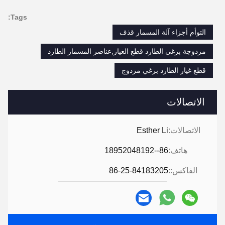
Tags:
التوأم أجزاء آلة المسمار قذف
مزدوجة برغي الطارد قطع الغيار,عناصر المسمار الطارد
قطع غيار الطارد برغي مزدوج
الاتصالات
الاتصالات:
Esther Li
هاتف:
86--18952048192
الفاكس::
86-25-84183205