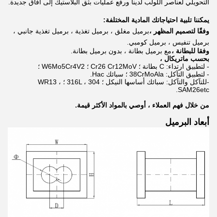
التحويلي لعناصر اللولب لدينا ورفع عمليات بثق البلاستيك إلى آفاق جديدة.
يمكننا تلبية احتياجاتك المادية المختلفة:
وفقًا لتصميم المظهر ،
برميل مغلق ، برميل تغذية ، برميل تغذية جانبي ،
برميل تنفيس ، برميل كومبي.
وفقا للبطانة ،
مع برميل بطانة ، بدون برميل بطانة.
بحسب ماتريكال ،
- لتطبيق ارتداء: C بطانة ؛ Cr26 Cr12MoV ؛ W6Mo5Cr4V2 ؛
- لتطبيق التآكل: 38CrMoAla ؛ سبائك Hac.
-للتآكل والتآكل: سبائك أساسها النيكل ؛ 316L ، 304 ؛ WR13 ،
SAM26etc.
من خلال فهم العملاء ، أوصي بالمواد الأكثر قيمة.
أبعاد البرميل