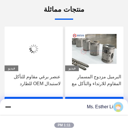
منتجات مماثلة
فيديو
فيديو
البرميل مزدوج المسمار
عنصر برغي مقاوم للتآكل
المقاوم للارتداء والتآكل مع
لاستبدال OEM للطارد
التواصل مع الطعام مناسب
المزدوج اللولب
لتطبيقات التطويق
احصل على افضل سعر
احصل على افضل سعر
Ms. Esther Li
1:11 PM