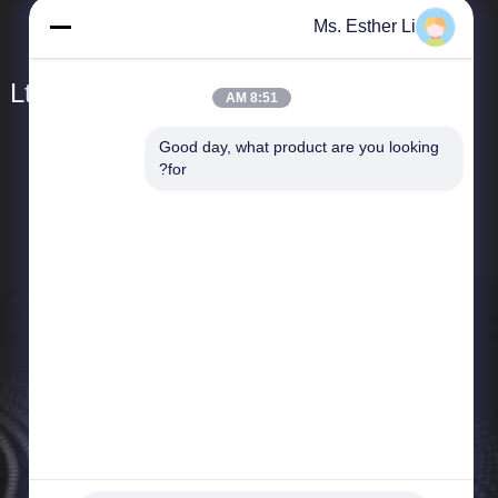
Ms. Esther Li
 Ltd.
8:51 AM
Good day, what product are you looking 
المنتجات
for?
التوأم برغي الطارد أجزاء
براغي الطارد والبراميل
عناصر برغي الطارد
أجزاء آلة الطارد
علبة التروس عالية العزم
التوأم المسمار الطارد علبة التروس
كريّة طينيّة آلة جزء