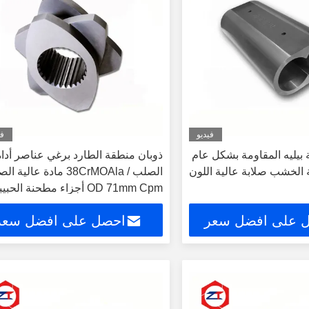
فيديو
في
ة بيليه المقاومة بشكل عام
ذوبان منطقة الطارد برغي عناصر أداة
ة الخشب صلابة عالية اللون
الصلب / 38CrMOAla مادة عالية 
OD 71mm Cpm أجزاء مطحنة الحبيبات
 على افضل سعر
احصل على افضل سعر