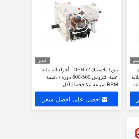
ديو
فيديو
بثق البلاستيك TDSN52 أجزاء آلة بيليه
الصلابة
علبة التروس 500-600 دورة / دقيقة
RPM سرعة مكافحة التآكل
احصل على افضل سعر