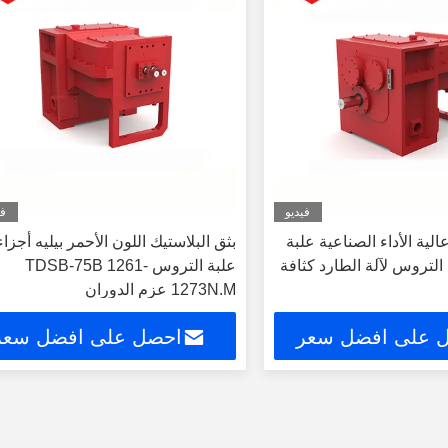
فيديو
في
الية الأداء الصناعية علبة
بثق البلاستيك اللون الأحمر بيليه أجزاء
التروس لآلة الطارد كثافة
علبة التروس TDSB-75B 1261-
1273N.M عزم الدوران
 على افضل سعر
احصل على افضل سعر