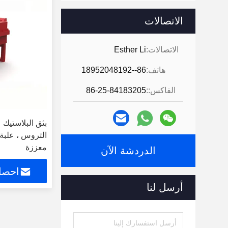
الاتصالات
الاتصالات:
Esther Li
هاتف:
86--18952048192
الفاكس::
86-25-84183205
بثق البلاستيك ع
التروس ، علبة 
معززة
الدردشة الآن
احصل
أرسل لنا