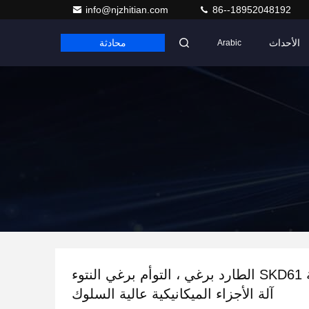
info@njzhitian.com
86--18952048192
الأحداث
محادثة
Arabic
صديقة للبيئة SKD61 الطارد برغي ، التوأم برغي النتوء
آلة الأجزاء الميكانيكية عالية السلوك