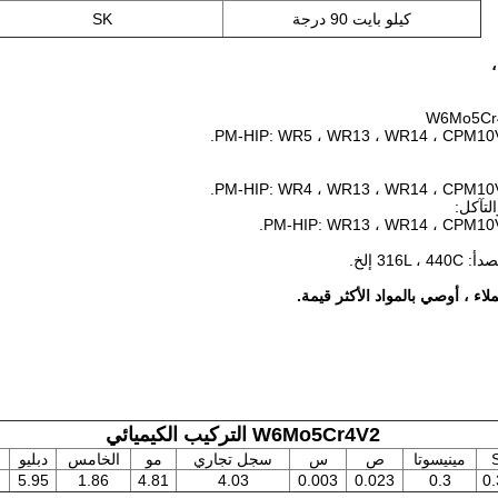
كيلو بايت 90 درجة
SK
لتآكل:
316L إلخ.
اء ، أوصي بالمواد الأكثر قيمة.
W6Mo5Cr4V2 التركيب الكيميائي
S
مينيسوتا
ص
س
سجل تجاري
مو
الخامس
دبليو
ا
5.95
1.86
4.81
4.03
0.003
0.023
0.3
0.