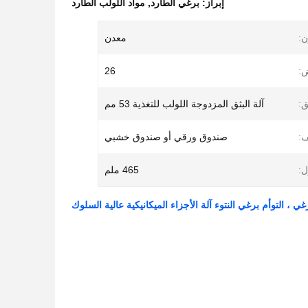
إبراز:
برغي الطارد
,
مواد اللولب الطارد
ن:
معدن
:
26
ق:
آلة البثق المزدوجة اللولب للتغذية 53 مم
ف:
صندوق ورقي أو صندوق خشبي
:
465 ملم