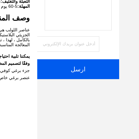
التعبئة والتغليف:
ص
المهلة:
5-60 يوم
وصف المن
عناصر اللولب هي أ
الجزيئي البلاستيك
بالكامل ، لهذا ، 
المعالجة المناسبة
يمكننا تلبية احتيا
وفقًا لتصميم المظ
ارسل
عنصر برغي خاص من