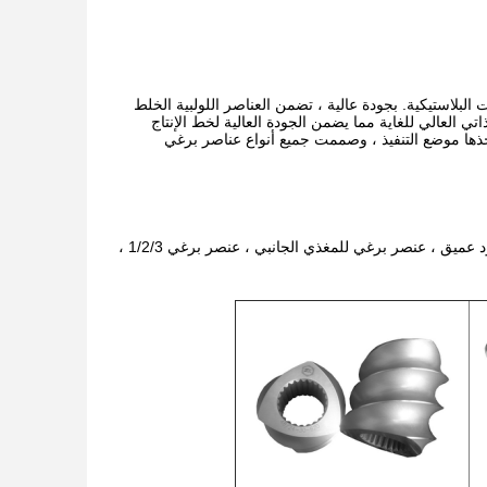
البلاستيكية. بجودة عالية ، تضمن العناصر اللولبية الخلط
اتي العالي للغاية مما يضمن الجودة العالية لخط الإنتاج
اتخذها موضع التنفيذ ، وصممت جميع أنواع عناصر برغي
جزء برغي كوفي ، جزء برغي للخلط ، قرص وكتلة عجن ، عنصر برغي انتقالي ، عنصر نقل أخدود عميق ، عنصر برغي للمغذي الجانبي ، عنصر برغي 1/2/3 ،