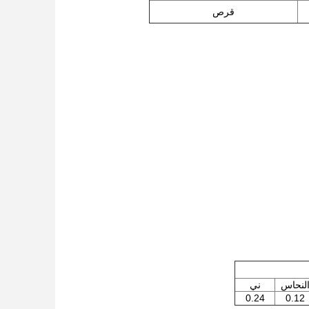
قرص
لنحاس
ني
0.24
0.12