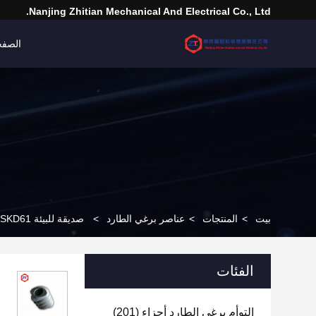
Nanjing Zhitian Mechanical And Electrical Co., Ltd.
الصفح
بيت
>
المنتجات
>
عناصر برغي الطارد
>
صديقة للبيئة SKD61 الطارد برغي ، التوأم برغي النتوء آلة الأجزاء الميكانيكية عالية السلوك
الفئات
التوأم برغي الطارد أجزاء
(201)