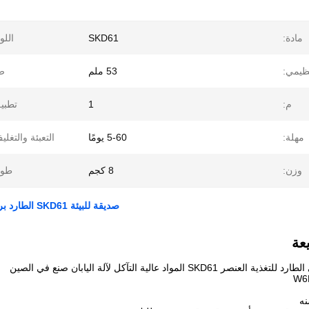
مادة:
SKD61
اللو
نظيمي:
53 ملم
ض
م:
1
تطبي
مهلة:
5-60 يومًا
التعبئة والتغلي
وزن:
8 كجم
طول
صديقة للبيئة SKD61 الطارد برغي ، التوأم برغي النتوء آلة الأجزاء الميكانيكية عالية السلوك
عة
غذية العنصر SKD61 المواد عالية التآكل لآلة اليابان صنع في الصين
W6