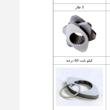
3 طار
كيلو بايت 60 درجة