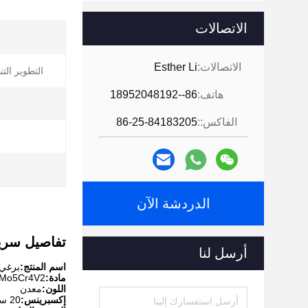
الاتصالات
الاتصالات:
Esther Li
التطوير الت
هاتف:
86--18952048192
الفاكس::
86-25-84183205
الدردشة الآن
تفاصيل سري
أرسل لنا
اسم المنتج:
برغي الطارد للت
مادة:
Mo5Cr4V2
اللون:
معدن
إكسبرينس:
20 سنه