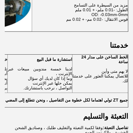
مزيد من السيطرة على التسامح
الطول: -0.01 ملم- + 0.01 ملم
OD: -0.03mm-0mm
قوس الانتقال: -0.02 مم- + 0.02 مم
خدمتنا
الخط الساخن على مدار 24
استشارة ما قبل البيع
خدمات
ساعة
لدينا خمسة مندوبين مبيعات عبر
تلقي 
لا يهم متى وأين
الإنترنت ،
أسئلة
للاتصال يمكننا العثور على خدمتنا
وما إذا كان لديك أي سؤال
يمكن
لك.
يمكن حلها عبر الإنترنت
أنت ت
التواصل ، نرحب باستشارتك.
يرضي
جميع ZT تولي اهتماما لكل خطوة من التفاصيل ، ونحن نتطلع إلى المضي قدما معكم!
التعبئة والتسليم
تفاصيل التعبئة:
وفقا لكمية التعبئة والتغليف طلبك ، وصناديق الشحن
الخشبية ، والكرتون الجوي.