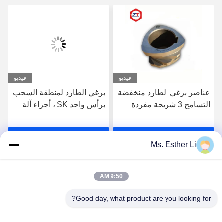
فيديو
فيديو
عناصر برغي الطارد منخفضة
برغي الطارد لمنطقة السحب
التسامح 3 شريحة مفردة
برأس واحد SK ، أجزاء آلة
مفردة لآلة WP
الطارد 62.4 مم قطاعات
المسمار OD لسلسلة الطارد
احصل على افضل سعر
احصل على افضل سعر
Leistritz
Ms. Esther Li
9:50 AM
Good day, what product are you looking for?
Nanjing Zhitian Mechanical And Electrical Co.,