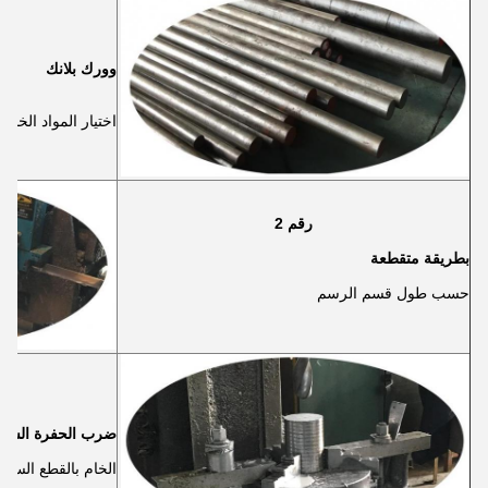
وورك بلانك
اختيار المواد الخام 
رقم 2
بطريقة متقطعة
حسب طول قسم الرسم
ضرب الحفرة السفل
الخام بالقطع السف