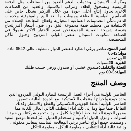
ومكونات الاستبدال وخدمات الدعم للعديد من الصناعات مثل الدفعة
الرئيسية ومسحوق الطلاء ومركب البلاستيك والعديد من الصناعات
الأخرى.نحاول إنتاج أعلى جودة من خلال التركيز بشكل خاص على
التصاميم القياسية للصناعة ومبيعات ما بعد البيع والموثوقية وخدمات
الدعم.تمكّن التصميمات الصناعية المعيارية وقطاع المعالجة العملاء من
الاستفادة من مخطط قيمة مجموعة البثق دون قبول أسعار أكبر لنجاح
هندسة شريحة العملية الجديدة.نحن نقدم الاختيار الأكثر شمولاً في
الصناعة لمكونات استبدال عنصر اللولب المزدوج وحلول التآكل
المتخصصة.
اسم المنتج:
عناصر برغي الطارد للعنصر الدوار ، تنظيف عالي 6542 مادة
مواد:
6542
اللون:
معدن
الخبرة: 20
سنوات
التعبئة والتغليف:
صندوق خشبي أو صندوق ورقي حسب طلبك
المهلة:
5-60 يوم
وصف المنتج
العناصر اللولبية هي أجزاء العمل الرئيسية للطارد اللولبي المزدوج الذي
يحدد جودة وإخراج المنتجات البلاستيكية. مع الجودة العالية ، تضمن
العناصر اللولبية الخلط الجزيئي البلاستيكي والقطع والانتشار وكذلك
التفاعل فيما بينها وما إلى ذلك أداء التنظيف الذاتي العالي للغاية مما
يضمن الجودة العالية لخط الإنتاج بالكامل ، لهذا ، تجمع شركتنا بين خبرتنا
لسنوات ، ومزايا الدول الأجنبية واستخدام العميل ، ثم اتخذها موضع التنفيذ
، وصممت جميع أنواع عناصر برغي المعالجة المناسبة بمعايير معقولة ،
وذاتية عالية أداء التنظيف ، مقاومة التآكل ، مقاومة التآكل.