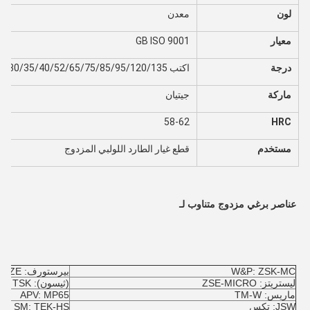
لون
معدن
معيار
GB ISO 9001
درجة
اكتب 20/30/35/40/52/65/75/85/95/120/135
ماركة
جيتيان
58-62
HRC
مستخدم
قطع غيار الطارد اللولبي المزدوج
عناصر برغي مزدوج متناوب لـ
W&P: ZSK-MC
بيرستورف: ZE
ليستريتز: ZSE-MICRO
(ثيسون): TSK
ماريس: TM-W
APV: MP65
JSW: تكس
SM: TEK-HS