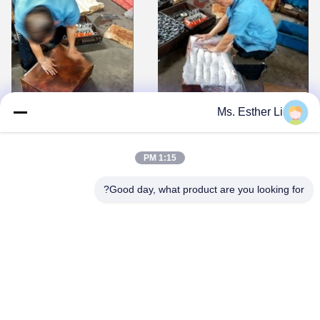
Ms. Esther Li
4. رغوة التعبئة والتغليف الخاصة.
5. التعبئة
1:15 PM
التعليمات
Good day, what product are you looking for?
كم من الوقت يستغرق الحصول على منتجاتي منذ أن دفعت ثمنها؟
- وفقًا لكمية الطلب ، سنقدم لك تاريخ تسليم معقولًا.
هل يمكنني الحصول على ضمان لمدة عام مجانًا؟
- إذا كنت بحاجة إلى الضمان ، فيجب عليك دفع ثمنه ، وإذا لم يكن كذلك ،
فلا داعي للقلق ، فنحن نثق في منتجاتنا.
كم من الوقت سوف يستمر منتجك؟