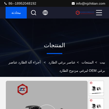
86--18952048192
info@njzhitian.com
محادثة
المنتجات
بيت
>
المنتجات
>
عناصر برغي الطارد
>
أجزاء آلة الطارد عناصر
برغي OEM لبرغي مزدوج الطارد