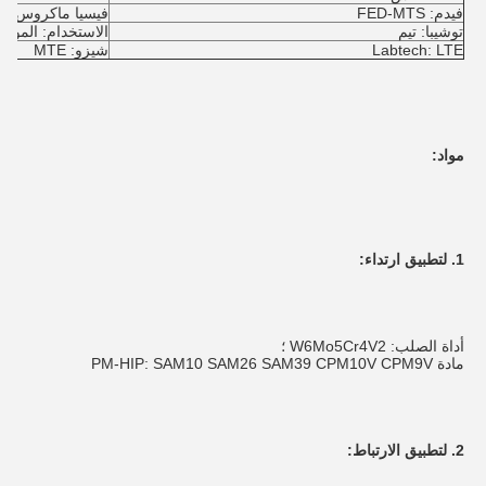
فيدم: FED-MTS
فيسيا ماكروس: NRII
توشيبا: تيم
الاستخدام: المواد 
Labtech: LTE
شيزو: MTE
مواد:
1. لتطبيق ارتداء:
أداة الصلب: W6Mo5Cr4V2 ؛
مادة PM-HIP: SAM10 SAM26 SAM39 CPM10V CPM9V
2. لتطبيق الارتباط: