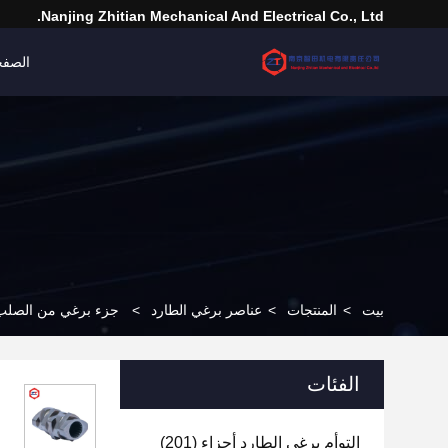
Nanjing Zhitian Mechanical And Electrical Co., Ltd.
الصفح
بيت
>
المنتجات
>
عناصر برغي الطارد
>
جزء برغي من الصلب W6Mo5Cr4V2 لمعالجة الطارد اللولبي المزدوج
الفئات
التوأم برغي الطارد أجزاء
(201)