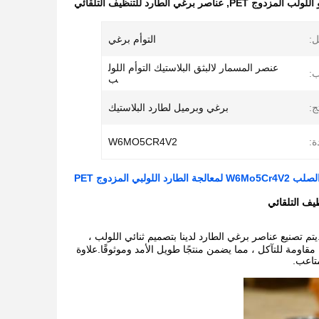
للولب المزدوج PET
,
عناصر برغي الطارد للتنظيف التلقائي
ل:
التوأم برغي
عنصر المسمار لالبثق البلاستيك التوأم اللول
:
ب
ج:
برغي وبرميل لطارد البلاستيك
ة:
W6MO5CR4V2
 اللولبي المزدوج PET
صر برغي الطارد عالية الجودة ، نطاق المعالجة ￠ 15.6- 350 مللي متر.يتم تصنيع عناصر برغي الطارد لدينا بتصميم ثنائي اللولب ،
استيك مثل PE ، و PP ، و PET.إن براغي الطارد لدينا مقاومة للتآكل ، مما يضمن منتجًا طويل الأمد وموثوقًا.علاوة
متاعب.