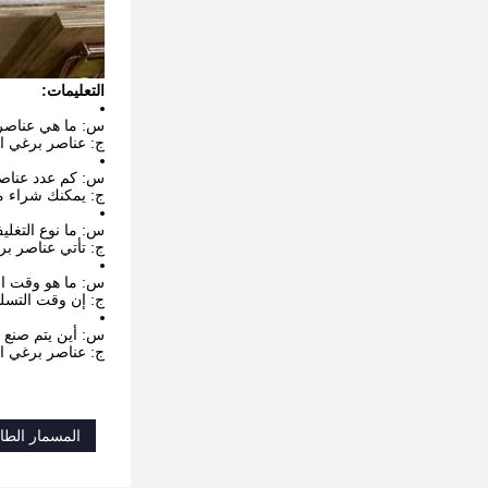
التعليمات:
س: ما هي عناصر 
ج: عناصر برغي الطارد هو منتج من صنع n
س: كم عدد عناصر
ج: يمكنك شراء ما لا يقل عن 1 من عناص
س: ما نوع التغلي
ج: تأتي عناصر ب
س: ما هو وقت ال
ج: إن وقت التسليم ل
س: أين يتم صنع 
ج: عناصر برغي ا
المسمار الطا