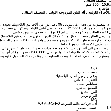
ف:
التنظيف التلقائي
:
15.6 - 350 ملم
 مباشرة
:
الأجزاء اللولبية ، آلة البثق المزدوجة اللولب ، التنظيف التلقائي
عناصر برغي الطارد المصنوعة من Zhitian ، موديل 95 ، هي نوع من
وقت التسليم 30 يومًا.العبوة في صندوق خشبي.
تصميمها لتدوم.التدفئة الخارجية 
حد الأدنى لكمية الطلب هو 1 فقط.
الأدوات عالي السرعة W6Mo5Cr4V2 والمواف
طلب 1 ووقت التسليم 30 يومًا ، يمكنك الحصول عليه بسرعة وسهولة.
قيمة
حسب الطلب
برغي وبرميل لطارد البلاستيك
التنظيف التلقائي
ستانلس ستيل
المصنع مباشرة
النوع الشائع
التوأم برغي
ISO
أداة فولاذية عالية السرعة W6Mo5Cr4V2
حسب الطلب