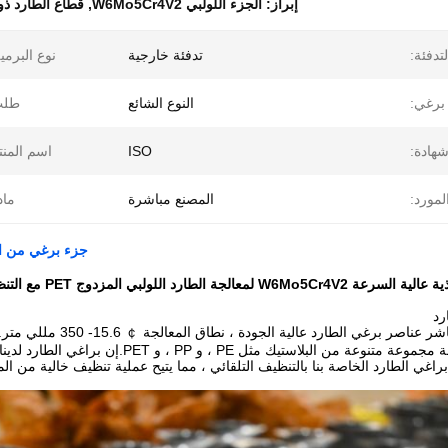
إبراز:
الجزء اللولبي W6Mo5Cr4V2
,
قطاع الطارد ذو ا
تدفئة:
تدفئة خارجية
نوع البرمي
برغي:
النوع الشائع
طلب
هادة:
ISO
اسم المنت
لمورد:
المصنع مباشرة
ماد
جزء برغي من الصلب W6Mo5Cr4V2 لمعالجة الطارد
ة الطارد اللولبي المزدوج PET مع التنظيف التلقائي
رد
يقدم المصنع المباشر عنا
وهو مثالي لمعالجة مجموعة متنوعة من البل
راغي الطارد الخاصة بنا بالتنظيف التلقائي ، مما يتيح عملية تنظيف خالية من ال