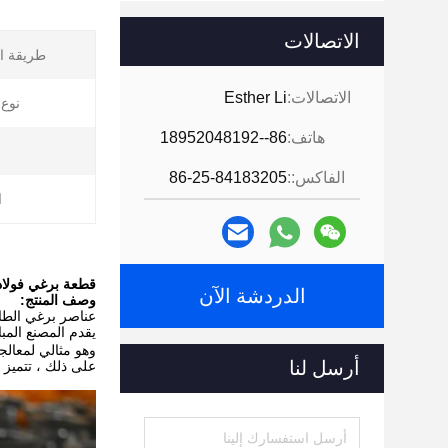
الاتصالات
طريقة ال
الاتصالات:
Esther Li
نوع 
هاتف:
86--18952048192
ش
الفاكس::
86-25-84183205
ا
قطعة برغي فولاذية عالية السرعة W6Mo5Cr4V2 لمعالج
الدردشة الآن
وصف المنتج:
عناصر برغي الطا
أرسل لنا
على ذلك ، تتميز ب