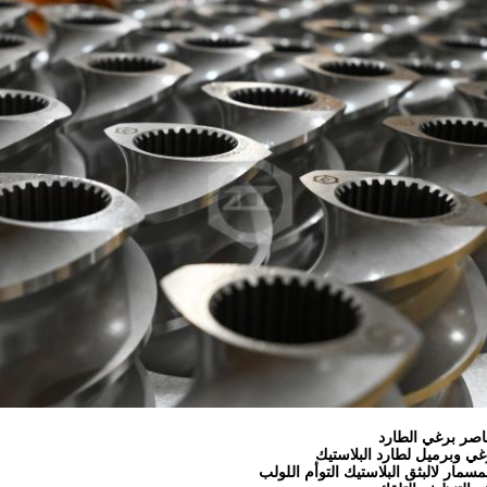
اصر برغي الطارد
غي وبرميل لطارد البلاستيك
سمار لالبثق البلاستيك التوأم اللولب