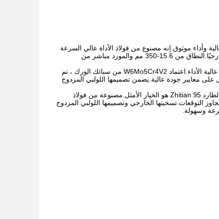
 آلات بثق البلاستيك بجودة عالية وأداء موثوق.إنه مصنوع من فولاذ الأداة عالي السرعة
W6Mo5Cr4V2 وموافق عليه من قبل ISO 9001. نوع البرميل ثنائي اللولب ويمكن أن يسخن خارجيًا.النطاق من 15.6-350 مم والمورد مباشر من
يعتبر 95 عنصرًا من برغي الطارد Zhitian خيارًا مثاليًا لأولئك الذين يبحثون عن آلات بثق البلاستيك عالية الأداء.اعتماد W6Mo5Cr4V2 من سبائك الورك ، تم
تجعلها أكثر كفاءة وموثوقية.مع شهادة ISO9001 ، نضمن الحصول على معايير جودة عالية.يضمن تصميمها اللولبي المزدوج
بالنسبة لأولئك الذين يحتاجون إلى آلة بثق بلاستيكية موثوقة وذات جودة عالية ، فإن عنصر برغي الطارد 95 Zhitian هو الخيار الأمثل.مصنوعة من فولاذ
قة عليها من قبل ISO 9001 ، فمن المؤكد أنها ستتجاوز التوقعات.تسخينها الخارجي وتصميمها اللولبي المزدوج