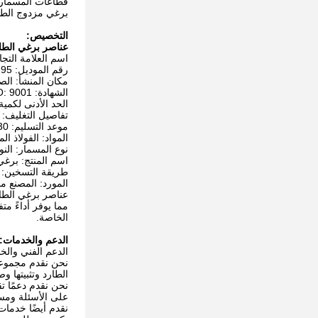
قطاعات المسمار
برغي مزدوج الطا
التخصيص:
عناصر برغي الطا
اسم العلامة التجارية: n
رقم الموديل: 95
مكان المنشأ: الص
الشهادة: ISO: 9001
الحد الأدنى لكمية
تفاصيل التغليف
موعد التسليم: 30
المواد: الفولاذ ال
نوع المسمار: النو
اسم المنتج: برغي
طريقة التسخين: 
المورد: المصنع م
عناصر برغي الطارد
مما يوفر أداءً مت
الخاصة.
الدعم والخدمات:
الدعم الفني والخ
نحن نقدم مجموعة
الطارد وتثبيتها وصي
نحن نقدم دعمًا ت
على الأسئلة ومس
نقدم أيضًا خدمات