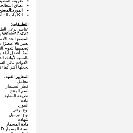
طريقة التنظي
نطاق المعالجة
المورد:
المصنع
الكلمات الدالة
التطبيقات:
المصنع.الحد الأدنى لكمية الطلب هو 1 و
أيضًا أفضل أداء وال
يجعلها أكثر كفاءة وموثوقية.بحد أدنى لل
المعايير الفنية:
معامل
قطر المسمار
اسم المنتج
طريقة التنظيف
مادة
المورد
نوع برغي
نوع البرميل
شهادة
مادة المسمار
نسبة المسمار L / D