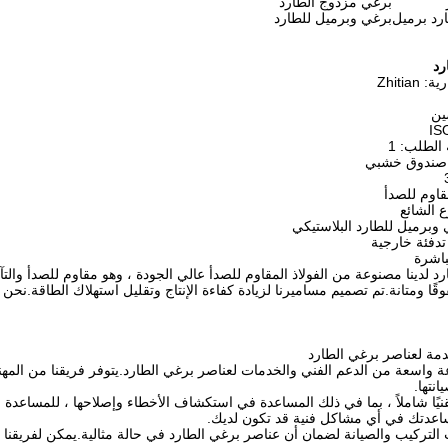
برغي مزدوج الطارد
رد برميل
برغي وبرميل للطارد
رد
Zhitia
ين
 الطلب: 1
: صندوق خشبي
مقاوم للصدأ
ع الشائع
 وبرميل للطارد البلاستيكي
تدفئة خارجية
باشرة
 لدينا مصنوعة من الفولاذ المقاوم للصدأ عالي الجودة ، وهو مقاوم للصدأ والتآكل.
فوقًا ومتانة.تم تصميم مساميرنا لزيادة كفاءة الإنتاج وتقليل استهلاك الطاقة.نح
دمة لعناصر برغي الطارد
 واسعة من الدعم الفني والخدمات لعناصر برغي الطارد.يتوفر فريقنا من الم
انتها.
قنيًا شاملاً ، بما في ذلك المساعدة في استكشاف الأخطاء وإصلاحها ، للمساعدة 
اعدتك في أي مشاكل فنية قد تكون لديك.
 التركيب والصيانة لضمان أن عناصر برغي الطارد في حالة مثالية.يمكن لفريقنا 