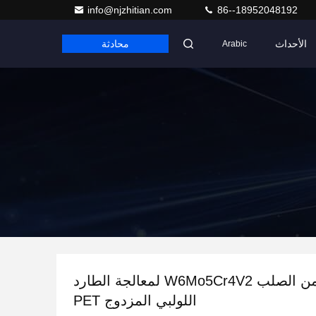
info@njzhitian.com
86--18952048192
الأحداث
محادثة
Arabic
جزء برغي من الصلب W6Mo5Cr4V2 لمعالجة الطارد
اللولبي المزدوج PET