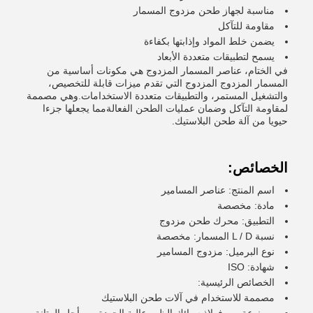
مناسبة لجهاز طحن مزدوج المسمار
مقاومة للتآكل
يضمن خلط المواد وإذابتها بكفاءة
يسمح لتطبيقات متعددة الأبعاد
في الختام، عناصر المسمار المزدوج هي مكونات أساسية من
المسمار المزدوج المزدوج التي تقدم ميزات قابلة للتخصيص،
والتشغيل المستمر، والتطبيقات متعددة الاستخدامات.وهي مصممة
لمقاومة التآكل وضمان عمليات الطحن الفعالةمما يجعلها جزءا
حيويا من آلة طحن البلاستيك.
الخصائص:
اسم المنتج: عناصر المسامير
مادة: مخصصة
التطبيق: محرك طحن مزدوج
نسبة L / D المسمار: مخصصة
نوع البرميل: مزدوج المسامير
شهادة: ISO
الخصائص الرئيسية:
مصممة للاستخدام في آلات طحن البلاستيك