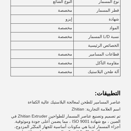
نوع المسمار
النوع الشائع
قطر المسمار
مخصصة
شهادة
إيزو
المواد
مخصصة
نسبة L/D المسمار
مخصصة
الخصائص الرئيسية
قطاعات المسامير
مخصصة
مقاومة التآكل
مخصصة
آلة طحن البلاستيك
مخصصة
التطبيقات:
عناصر المسامير للطحن لمعالجة البلاستيك عالية الكفاءة
اسم العلامة التجارية: Zhitian
تم تصميم وتصنيع عناصر المسمار للطواحين Zhitian Extruder في
الصين ، مع شهادة ISO 9001 ، مما يضمن أعلى جودة وموثوقية.
أجزاء المسمار لدينا هي مكونات أساسية للجهاز المكبّر المزدوج،