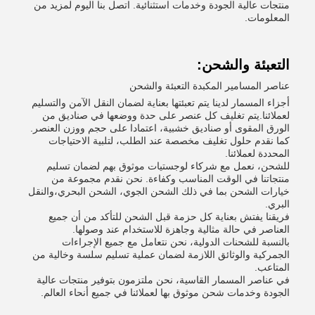
منتجات عالية الجودة وخدمات استثنائية. اتصل بنا اليوم لمزيد من
المعلومات.
التعبئة والشحن:
عناصر المسامير المكبدة التعبئة والشحن
أجزاء المسمار لدينا يتم تعبئتها بعناية لضمان النقل الآمن والتسليم
لعملائنا.يتم تغليف كل عنصر على حدة ووضعها في صناديق من
الورق المقوى أو صناديق خشبية، اعتمادا على حجم ووزن العنصر.
كما نقدم حلول تغليف مخصصة عند الطلب، لتلبية الاحتياجات
المحددة لعملائنا.
للشحن، نعمل مع شركاء لوجستيات موثوق بهم لضمان تسليم
منتجاتنا في الوقت المناسب وكفاءة. نحن نقدم مجموعة من
خيارات الشحن بما في ذلك الشحن الجوي، الشحن البحري،والنقل
البري.
فريقنا يفتش بعناية كل حزمة قبل الشحن للتأكد من أن جميع
العناصر في حالة مثالية وجاهزة للاستخدام عند وصولها.
بالنسبة للشحنات الدولية، نحن نتعامل مع جميع الإجراءات
الجمركية والوثائق اللازمة لضمان عملية تسليم سلسة وخالية من
المتاعب.
في عناصر المسمار القاسية، نحن ملتزمون بتوفير منتجات عالية
الجودة وخدمات شحن موثوق بها لعملائنا في جميع أنحاء العالم.