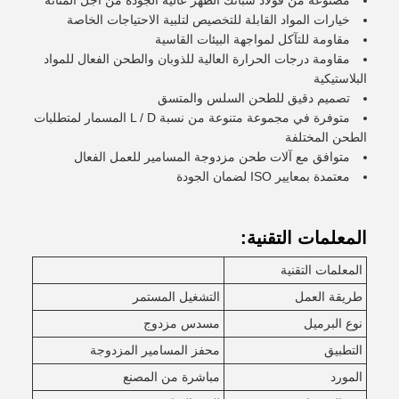
مصنوعة من فولاذ سبائك الظهر عالية الجودة من أجل المتانة
خيارات المواد القابلة للتخصيص لتلبية الاحتياجات الخاصة
مقاومة للتآكل لمواجهة البيئات القاسية
مقاومة درجات الحرارة العالية للذوبان والطحن الفعال للمواد
البلاستيكية
تصميم دقيق للطحن السلس والمتسق
متوفرة في مجموعة متنوعة من نسبة L / D المسمار لمتطلبات
الطحن المختلفة
متوافق مع آلات طحن مزدوجة المسامير للعمل الفعال
معتمدة بمعايير ISO لضمان الجودة
المعلمات التقنية:
المعلمات التقنية
طريقة العمل
التشغيل المستمر
نوع البرميل
مسدس مزدوج
التطبيق
محفز المسامير المزدوجة
المورد
مباشرة من المصنع