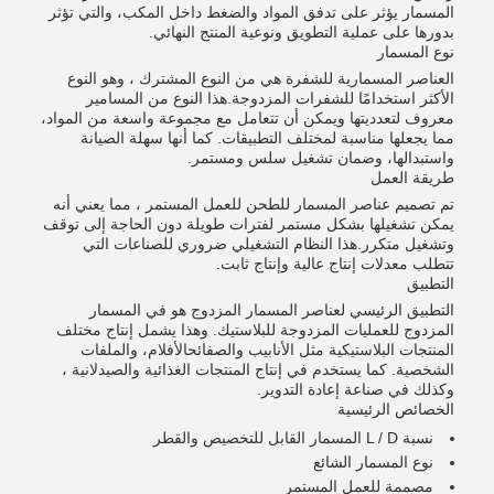
المسمار يؤثر على تدفق المواد والضغط داخل المكب، والتي تؤثر
بدورها على عملية التطويق ونوعية المنتج النهائي.
نوع المسمار
العناصر المسمارية للشفرة هي من النوع المشترك ، وهو النوع
الأكثر استخدامًا للشفرات المزدوجة.هذا النوع من المسامير
معروف لتعدديتها ويمكن أن تتعامل مع مجموعة واسعة من المواد،
مما يجعلها مناسبة لمختلف التطبيقات. كما أنها سهلة الصيانة
واستبدالها، وضمان تشغيل سلس ومستمر.
طريقة العمل
تم تصميم عناصر المسمار للطحن للعمل المستمر ، مما يعني أنه
يمكن تشغيلها بشكل مستمر لفترات طويلة دون الحاجة إلى توقف
وتشغيل متكرر.هذا النظام التشغيلي ضروري للصناعات التي
تتطلب معدلات إنتاج عالية وإنتاج ثابت.
التطبيق
التطبيق الرئيسي لعناصر المسمار المزدوج هو في المسمار
المزدوج للعمليات المزدوجة للبلاستيك. وهذا يشمل إنتاج مختلف
المنتجات البلاستيكية مثل الأنابيب والصفائحالأفلام، والملفات
الشخصية. كما يستخدم في إنتاج المنتجات الغذائية والصيدلانية ،
وكذلك في صناعة إعادة التدوير.
الخصائص الرئيسية
نسبة L / D المسمار القابل للتخصيص والقطر
نوع المسمار الشائع
مصممة للعمل المستمر