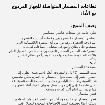
قطاعات المسمار المتواصلة للجهاز المزدوج
مع الأداء
وصف المنتج:
عبارة عامة عن منتجات عناصر المسامير
العناصر المسمارية للشفرة هي مكونات أساسية للشفرة
المزدوجة للشفرة ، وهو نوع من آلة الشفرة البلاستيكية التي
تستخدم على نطاق واسع في مختلف الصناعات لعمليات
الشفرة.هذه العناصر المسمار تلعب دورا حاسما في التشغيل العام
والأداء للطاحونة، مما يجعلها جزءا لا يتجزأ من نظام الطحن.
نسبة L/D المسمار
نسبة المسمار L / D ، والمعروفة أيضًا باسم نسبة الطول إلى
القطر ، تشير إلى نسبة طول المسمار إلى قطره.يمكن تخصيص
هذه النسبة وفقًا للمتطلبات والاحتياجات الخاصة للعملاءنسبة L / D
أعلى عادة ما تؤدي إلى مزج أفضل وذوبان المواد أثناء التطويق ،
مما يؤدي إلى إنتاج أكثر كفاءة ومتسقة.
قطر المسمار
قطر المسمار هو جانب مهم آخر من عناصر المسمار للطواحين.
ويمكن أيضًا تخصيصه لتلبية الاحتياجات المحددة للعملاء.قطر