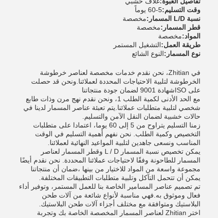
تفاصيل العبوة:
غلاف خشبي
وقت التسليم:
5-60 يوماً
نسبة L/D المسمار:
مخصصة
قطر المسمار:
مخصصة
المواد:
مخصصة
طريقة العمل:
التشغيل المستمر
نوع المسمار:
النوع الشائع
في Zhitian، نحن نقدم خدمات مخصصة لعناصر خرطوشة
الخرطوشة لتلبية الاحتياجات المحددة لعملائنا.ونحن قد حصلت
على ISOشهادة 9001 لضمان جودة منتجاتنا
مع الحد الأدنى لكمية الطلب 1، ونحن نقدم نهج مرن وذات طابع
شخصي لتلبية متطلبات عملائنا.يتم تعبئة عناصر المسمار لدينا في
حالات خشبية لضمان النقل الآمن والتسليم.
زمنا التسليم يتراوح من 5 إلى 60 يوما، اعتمادا على متطلبات
التخصيص وكمية الطلب. نحن نفهم أهمية التسليم في الوقت
المناسب ونسعى جاهدين لتلبية المواعيد النهائية لعملائنا.
يمكن تخصيص نسبة المسمار L / D وقطر المسمار لعناصر
المسمار للطاحونة وفقًا لاحتياجات عملائنا المحددة. نحن نقدم أيضًا
مجموعة واسعة من المواد للاختيار من بينها ،ضمان أن منتجاتنا
يمكن أن تتحمل التآكل وتلبية متطلبات التطبيقات المختلفة.
تم تصميم عناصر المسامير الخاصة بنا للعمل المستمر، وتوفير أداء
فعال وموثوق به.فهي مناسبة لأنواع شائعة من آلات طحن
البلاستيك ومتوافقة مع مختلف أجزاء آلات طحن البلاستيك.
اختر Zhitian لعناصر المسمار المخصصة الخاصة بك وتجربة