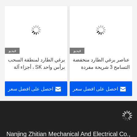
فيديو
فيديو
عناصر برغي الطارد منخفضة
برغي الطارد لمنطقة السحب
التسامح 3 شريحة مفردة
برأس واحد SK ، أجزاء آلة
مفردة لآلة WP
الطارد 62.4 مم قطاعات
المسمار OD لسلسلة الطارد
احصل على افضل سعر
احصل على افضل سعر
Leistritz
Nanjing Zhitian Mechanical And Electrical Co.,