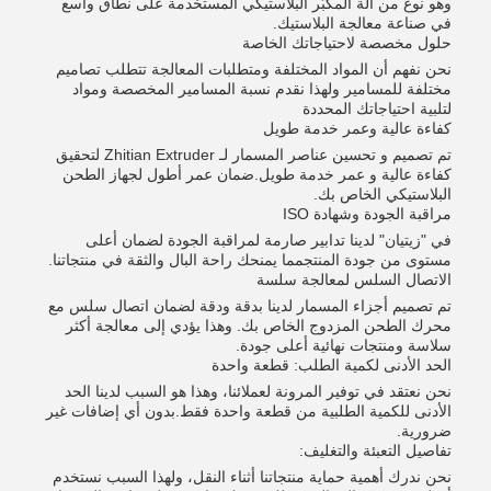
وهو نوع من آلة المكبّر البلاستيكي المستخدمة على نطاق واسع
في صناعة معالجة البلاستيك.
حلول مخصصة لاحتياجاتك الخاصة
نحن نفهم أن المواد المختلفة ومتطلبات المعالجة تتطلب تصاميم
مختلفة للمسامير ولهذا نقدم نسبة المسامير المخصصة ومواد
لتلبية احتياجاتك المحددة
كفاءة عالية وعمر خدمة طويل
تم تصميم و تحسين عناصر المسمار لـ Zhitian Extruder لتحقيق
كفاءة عالية و عمر خدمة طويل.ضمان عمر أطول لجهاز الطحن
البلاستيكي الخاص بك.
مراقبة الجودة وشهادة ISO
في "زيتيان" لدينا تدابير صارمة لمراقبة الجودة لضمان أعلى
مستوى من جودة المنتجمما يمنحك راحة البال والثقة في منتجاتنا.
الاتصال السلس لمعالجة سلسة
تم تصميم أجزاء المسمار لدينا بدقة ودقة لضمان اتصال سلس مع
محرك الطحن المزدوج الخاص بك. وهذا يؤدي إلى معالجة أكثر
سلاسة ومنتجات نهائية أعلى جودة.
الحد الأدنى لكمية الطلب: قطعة واحدة
نحن نعتقد في توفير المرونة لعملائنا، وهذا هو السبب لدينا الحد
الأدنى للكمية الطلبية من قطعة واحدة فقط.بدون أي إضافات غير
ضرورية.
تفاصيل التعبئة والتغليف:
نحن ندرك أهمية حماية منتجاتنا أثناء النقل، ولهذا السبب نستخدم