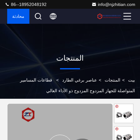
86--18952048192
info@njzhitian.com
محادثة
المنتجات
بيت
>
المنتجات
>
عناصر برغي الطارد
>
قطاعات المسامير
المتواصلة للجهاز المزدوج المزدوج ذو الأداء العالي