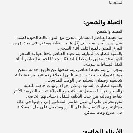
لمنتجاتنا.
التعبئة والشحن:
التعبئة والشحن
يتم تعبئة العناصر المسمار المخرج مع المواد عالية الجودة لضمان
نقل آمن وآمن.يتم تغليف كل عنصر بعناية ووضعها في صندوق من
الورق المقوى لمنع التلف أثناء الشحن.
بالنسبة للطلبات الدولية، يتم تعبئة العناصر وفقا لقواعد الشحن
الدولية.قد يتضمن ذلك غطاءً إضافيًا وتخفيفًا لحماية العناصر أثناء
النقل لمسافات طويلة.
بمجرد أن يتم تعبئة العناصر، يتم شحنها عن طريق خدمة شحن
موثوقة وذات سمعة جيدة.سيتلقى العملاء رقم تتبع لمراقبة حالة
شحنتهم وضمان التسليم في الوقت المناسب.
بالنسبة للطلبات السائبة، يمكن إجراء ترتيبات خاصة للتعبئة
والشحن.فريقنا سيعمل عن كثب مع العملاء لتحديد الطريقة الأكثر
كفاءة وفعالية من حيث التكلفة للنقل لاحتياجاتهم الخاصة.
نحن نحرص على أن تصل عناصر المسامير إلى وجهتها في حالة
ممتازةيرجى الاتصال بنا على الفور وسنعمل على حل المشكلة
في أسرع وقت ممكن.
الأسئلة الشائعة: