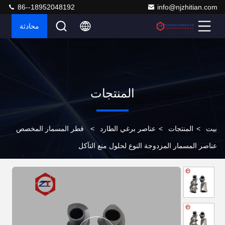
86--18952048192
info@njzhitian.com
محادثة
المنتجات
بيت
>
المنتجات
>
عناصر برغي الطارد
>
قطر المسمار المخصص
عناصر المسمار المزدوجة النوع لحلول منع التآكل