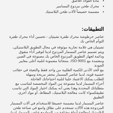
مادة الفولاذ اللاصق
محرك طحن مزدوج المسامير
مصممة خصيصاً لآلات طحن البلاستيك
التطبيقات:
عناصر خرطوشة محرك طفرة تشيتيان - تحسين أداء محرك طفرة
التوأم الخاص بك
تشيتيان هي علامة تجارية موثوقة في مجال التطويق البلاستيكي،
ويتم تصميم عناصر المسمار المزدوج لدينا لتوفير أداء متفوق
ودائمة لجهاز التطويق المزدوج الخاص بك.مصنوعة في الصين
ومعتمدة مع ISO:9001، منتجاتنا مضمونة لتلبية أعلى معايير
الجودة.
مع الحد الأدنى للكمية الطلبية من واحد فقط والتعبئة في حقائب
خشبية قوية، لدينا عناصر المسمار محفز مريحة وسهلة
للطلب.يمكنك الاعتماد علينا لتلبية احتياجاتك العاجلة.
أجزاء المسمار لدينا مصنوعة من المواد المخصصة لتتناسب مع
متطلباتك المحددة وهذا يعني أنه يمكنك اختيار المواد التي تناسب
تطبيقكسواء كانت معالجة البلاستيك، المطاط، أو مواد أخرى.
التطبيق
عناصر المسمار لدينا مصممة خصيصًا للاستخدام في آلات المسمار
المزدوجة.هذه الآلات تستخدم على نطاق واسع في صناعة طحن
البلاستيك لمعالجة أنواع مختلفة من الموادمع عناصر المسمار لدينا،