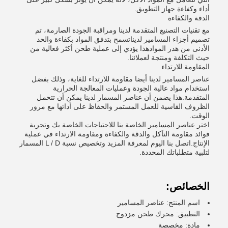
أداء وكفاءة جهاز التطويق.
الدقة والكفاءة
مع تقنيات التصنيع المتقدمة لدينا ومراقبة الجودة الصارمة، تم
تصميم أجزاء المسامير لديناتسمح بتدفق المواد بكفاءة والحد
الأدنى من هدر الموادهذا يؤدي إلى عملية طحن أكثر فعالية من
حيث التكلفة ومنتجة لعملائنا.
المقاومة للارتداء
عناصر المسامير لدينا أيضا مقاومة للارتداء للغاية، وذلك بفضل
استخدام مواد عالية الجودة وعمليات المعالجة الحرارية
المتقدمة.هذا يضمن أن عناصر المسمار لدينا يمكن أن تتحمل
الظروف القاسية للعمل المستمر والحفاظ على أدائها مع مرور
الوقت.
اختر عناصر المسامير الخاصة بنا للاحتياجات الخاصة بك وتجربة
فوائد مقاومة التآكل والدقة والكفاءة ومقاومة الارتداء في عملية
الإنتاج.اتصل بنا اليوم لمعرفة المزيد وتخصيص نسبة L / D المسمار
لتلبية متطلباتك المحددة.
الخصائص:
اسم المنتج: عناصر المسامير
التطبيق: محرك طحن مزدوج
مادة: مخصصة