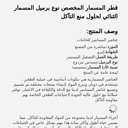
قطر المسمار المخصص نوع برميل المسمار
الثنائي لحلول منع التآكل
وصف المنتج:
عناصر المسامير للخامات
المورد:
مباشرة من المصنع
الشهادة:
إيزو
طريقة العمل:
التشغيل المستمر
نوع البرميل:
مسدس مزدوج
نسبة L/D المسمار:
مخصصة
لمحة عامة عن المنتج
العناصر المسمارية هي مكونات أساسية في عملية الطحن ،
تستخدم في ذوبان ومزج المواد لإنشاء منتجات مختلفة.تم تصميم
وتصنيع عناصر المسامير لدينا مع الدقة والكفاءة في الاعتبار، توفير
عملائنا مع حلول عالية الجودة لاحتياجات الطحن الخاصة بهم.
مقاومة التآكل
أجزاء المسمار لدينا مصنوعة من المواد المقاومة للتآكل، مما
يضمن حياة أطول وأكثر متانة.هذا مهم بشكل خاص في الصناعات
التي تتعامل مع المواد الآكل، لأنه يمكن أن يؤثر بشكل كبير على