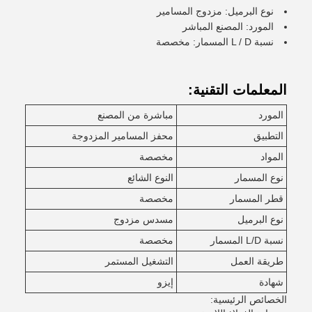
نوع البرميل: مزدوج المسامير
المورد: المصنع المباشر
نسبة L / D المسمار: مخصصة
المعلمات التقنية:
المورد
مباشرة من المصنع
التطبيق
محفز المسامير المزدوجة
المواد
مخصصة
نوع المسمار
النوع الشائع
قطر المسمار
مخصصة
نوع البرميل
مسدس مزدوج
نسبة L/D المسمار
مخصصة
طريقة العمل
التشغيل المستمر
شهادة
إيزو
الخصائص الرئيسية: