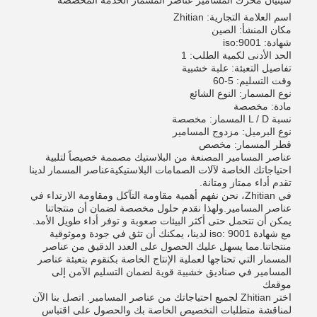
شيتيان محرك المسامير عناصر المسمار الخدمة المخصصة
اسم العلامة التجارية: Zhitian
مكان المنشأ: الصين
شهادة: iso:9001
الحد الأدنى لكمية الطلب: 1
تفاصيل التعبئة: علبة خشبية
وقت التسليم: 5-60
نوع المسمار: النوع الشائع
مادة: مخصصة
نسبة L / D المسمار: مخصصة
نوع البرميل: مزدوج المسامير
قطر المسمار: مخصص
عناصر المسامير المصنعة من البلاستيك مصممة خصيصاً لتلبية
احتياجاتك الخاصة لآلات الصمامات البلاستيكيةعناصر المسمار لدينا
تقدم أداء ممتاز ومتانة.
في Zhitian، نحن نفهم أهمية مقاومة التآكل ومقاومة الارتداء في
عناصر المسامير.ولهذا نقدم حلول مخصصة لضمان أن منتجاتنا
يمكن أن تتحمل حتى أكثر البيئات صعوبة و توفر أداء طويل الأمد.
مع شهادة iso: 9001 لدينا، يمكنك أن تثق في جودة وموثوقية
منتجاتنا.مما يسهل عليك الحصول على العدد الدقيق من عناصر
المسمار التي تحتاجها لعملية الإنتاج الخاصة بكنقوم بتعبئة عناصر
المسامير في صناديق خشبية قوية لضمان التسليم الآمن إلى
موقعك
اختر Zhitian لجميع احتياجاتك من عناصر المسامير. اتصل بنا الآن
لمناقشة متطلبات التخصيص الخاصة بك والحصول على اقتباس