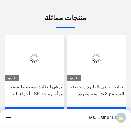
منتجات مماثلة
فيديو
فيديو
عناصر برغي الطارد منخفضة
برغي الطارد لمنطقة السحب
التسامح 3 شريحة مفردة
برأس واحد SK ، أجزاء آلة
مفردة لآلة WP
الطارد 62.4 مم قطاعات
المسمار OD لسلسلة الطارد
احصل على افضل سعر
احصل على افضل سعر
Leistritz
Ms. Esther Li