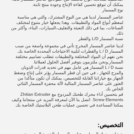
يمكنك أن تتوقع تحسين كفاءة الإنتاج وجودة منتج ثابتة.
نوع المسمار
عناصر المسمار لدينا هي من النوع المشترك، والتي هي مناسبة
لمعظم أنواع المواد والتطبيقات. وهذا يجعلها خيار متنوع لمختلف
الصناعات، بما في ذلك التعبئة والتغليف،السيارات، البناء، وأكثر من
ذلك.
نسبة المسمار L/D والقطر
لدينا عناصر المسمار المخرج تأتي في مجموعة واسعة من نسب
المسمار L / D والقطرات لتلبية الاحتياجات المحددة الخاصة بك.
نحن نفهم أن المواد المختلفة والتطبيقات تتطلب تصاميم مختلفة
المسمار,ونحن ملتزمون بتوفير أفضل الحلول لعملائنا.
نسبة L / D المسمار هي عامل مهم في تحديد قدرات الذوبان
والمزج للجهاز ، في حين أن قطر المسمار يؤثر على إنتاج وضغط
الجهاز.مع خياراتنا القابلة للتخصيص، يمكنك أن تكون متأكدا من
العثور على عناصر المسمار المثالية لآلة محفزة المسمار الثنائي
الخاص بك.
قم بتحسين أداء محرك طحنك المزدوج مع Zhitian Extruder
Screw Elements. اتصل بنا الآن لمعرفة المزيد عن منتجاتنا وكيف
يمكننا المساعدة في تحسين عمليات طحن البلاستيك الخاصة بك.
التخصيص: