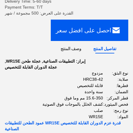
Delivery Time: 5-60 days
Payment Terms: T/T
القدرة على العرض: 500 مجموعة / شهر
احصل على افضل سعر
تفاصيل المنتج
وصف المنتج
إبراز:
التطبيقات الصناعية
,
عجلة طحن WR15E
,
عجلة الدوران القابلة للتخصيص
نوع البثق:
مزدوج
صلابة:
HRC38-42
قطرها:
قابلة للتخصيص
الضمان:
سنة واحدة
قطر المركز:
15.6-350 مم وما فوق
فحص الميثورد:
كشف الخلل بالموجات فوق الصوتية
نوع رمح:
صلب
المواد:
WR15E
قدرة عزم الدوران القابلة للتخصيص WR15E عمود الطحن للتطبيقات
الصناعية