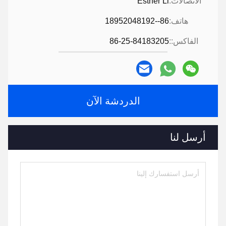
الاتصالات:
Esther Li
هاتف:
86--18952048192
الفاكس::
86-25-84183205
الدردشة الآن
أرسل لنا