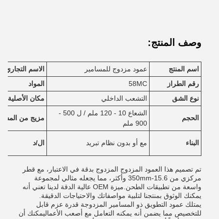
وصف المنتج:
اسم المنتج
عمود مزدوج للمسامير
الاسم التجاري
رقم الطراز
58MC
المواد
نوع الشق
التشعب الداخلي
مكان الأصلية
الشعاع 10 - 120 ملم / ل 500 -
الحجم
مزيج من المسام
900 ملم
البناء
مع أو بدون نظام تبريد
ال/د
تم تصميم هذا العمود المزدوج المزدوج بدقة في الاعتبار، مع قطر
مركزي من 15.6-350mm وأكثر، مما يجعله مثالي لمجموعة
واسعة من تطبيقات الطحن.ميزة OEM عالية الدقة لدينا تعني أنه
يمكنك الوثوق بمنتجنا لتلبية مواصفاتك والاحتياجات الدقيقة.
يمتلك عمود التطويق ذو المسامير المزدوجة قدرة عزم قابل
للتخصيص مما يضمن أنه يمكنه التعامل مع أصعب الأعماليمكنك أن