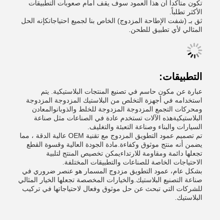
تكون متأكداً أن هذا العمود سوف يقف أمام صعوبات التطبيقات
الأكثر تطلباً.
ثق بـ (شفت الإطاحة المزدوج) الخاص بنا لجميع احتياجاتكإنه الحل
المثالي لأي تطبيق للطحن.
التطبيقات:
عبارة عن مكون حاسم في تصنيع المنتجات البلاستيكية. يتم
استخدامه في أجهزة التخلص من البلاستيك المزدوجة المزدوجة
ومحركات التجمع المزدوجة المزدوجة للخلط والذوبانوالمعادن
البلاستيكيةهذه الآلات تستخدم عادة في الصناعات مثل صناعة
السيارات والبناء وصناعة التعبئة والتغليف.
تم تصميم عمود التطويق المزدوج مع تقنية OEM عالية الدقة ، مما
يضمن أنه منتج موثوق وكفاءة.مادة الجودة العالية وقسوة القطع
تجعلها دائمة ومقاومة للارتداءيمكن تخصيص المنتج لتلبية
الاحتياجات الخاصة للصناعات والتطبيقات المختلفة.
بشكل عام، عمود التطويق مزدوج المسمار هو عنصر ضروري في
صناعة التصنيع البلاستيك.والخيارات المخصصة تجعلها الخيار المثالي
للشركات التي تبحث عن حل موثوق وفعال لاحتياجاتها في تركيب
البلاستيك.