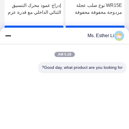
WR15E نوع صلب عجلة
إدراج عمود محرك التنسيق
مزدوجة محفوفة محفوفة
الثنائي الداخلي مع قدرة عزم
للنفاذ المزدوج
قابل للتخصيص وتخصيص
الطول
احصل على افضل سعر
احصل على افضل سعر
Ms. Esther Li
5:28 AM
Good day, what product are you looking for?
Nanjing Zhitian Mechanical And Electrical Co.,
Ltd.
info@njzhitian.com
86--18952048192
المجتمع تيانيوان ، شارع Chunhua ، منطقة جيانغنينغ ، نانجينغ ،
الصين.