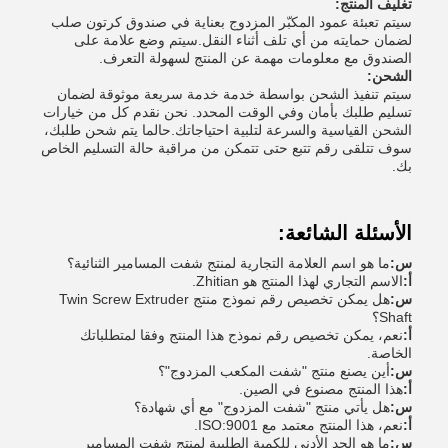
تغليف المنتج:
سيتم تعبئة عمود المكبّر المزدوج بعناية في صندوق كرتون صلب
لضمان حمايته من أي تلف أثناء النقل.سيتم وضع علامة على
الصندوق مع معلومات مهمة عن المنتج لسهولة التعرف.
الشحن:
سيتم تنفيذ الشحن بواسطة خدمة خدمة سريعة موثوقة لضمان
تسليم طلبك بأمان وفي الوقت المحدد. نحن نقدم كل من خيارات
الشحن القياسية والسرعة لتلبية احتياجاتك.حالما يتم شحن طلبك،
سوف تتلقى رقم تتبع حتى تتمكن من مراقبة حالة التسليم الخاص
بك.
الأسئلة الشائعة:
س:
ما هو اسم العلامة التجارية لمنتج شفت المسامير الثنائية؟
أ:
الاسم التجاري لهذا المنتج هو Zhitian.
س:
هل يمكن تخصيص رقم نموذج منتج Twin Screw Extruder
Shaft؟
أ:
نعم، يمكن تخصيص رقم نموذج هذا المنتج وفقا لمتطلباتك
الخاصة.
س:
أين يصنع منتج "شفت المكعب المزدوج"؟
أ:
هذا المنتج مصنوع في الصين.
س:
هل يأتي منتج "شفت المزدوج" مع أي شهادة؟
أ:
نعم، هذا المنتج معتمد مع ISO:9001.
س:
ما هو الحد الأدنى للكمية الطلبية لمنتج شفت المسامير