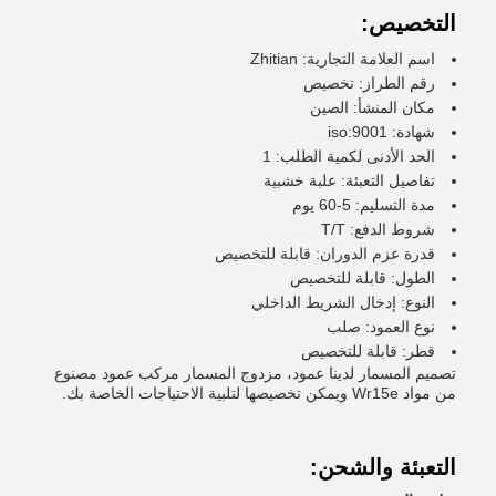
التخصيص:
اسم العلامة التجارية: Zhitian
رقم الطراز: تخصيص
مكان المنشأ: الصين
شهادة: iso:9001
الحد الأدنى لكمية الطلب: 1
تفاصيل التعبئة: علبة خشبية
مدة التسليم: 5-60 يوم
شروط الدفع: T/T
قدرة عزم الدوران: قابلة للتخصيص
الطول: قابلة للتخصيص
النوع: إدخال الشريط الداخلي
نوع العمود: صلب
قطر: قابلة للتخصيص
تصميم المسمار لدينا عمود، مزدوج المسمار مركب عمود مصنوع
من مواد Wr15e ويمكن تخصيصها لتلبية الاحتياجات الخاصة بك.
التعبئة والشحن: