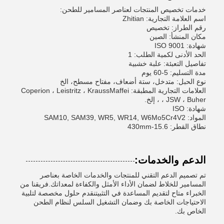
خدمات تخصيص المنتجات لعناصر المسامير للطحن:
اسم العلامة التجارية: Zhitian
رقم الطراز: تخصيص
مكان المنشأ: الصين
شهادة: ISO 9001
الحد الأدنى لكمية الطلب: 1
تفاصيل التعبئة: علبة خشبية
مدة التسليم: 5-60 يوم
نوع الحبل: متدخل، ستة أضعاف، مفتاح مسطح، الخ
العلامات التجارية المطبقة: Coperion ، Leistritz ، KraussMaffei
، JSW ، Buher ، إلخ.
شهادة: ISO
المواد: SAM10, SAM39, WR5, WR14, W6Mo5Cr4V2
نطاق القطر: 15.6-430mm
الدعم والخدمات:
تم تصميم الدعم التقني للمنتجات والخدمات الخاصة بعناصر
المسامير للخلاط لضمان الأداء الأمثل والكفاءة لمعداتك.فريقنا من
الخبراء متاح لتقديم المساعدة في التثبيتنقدم حلول مخصصة لتلبية
الاحتياجات الخاصة بك وضمان التشغيل السلس لنظام الطحن
الخاص بك.