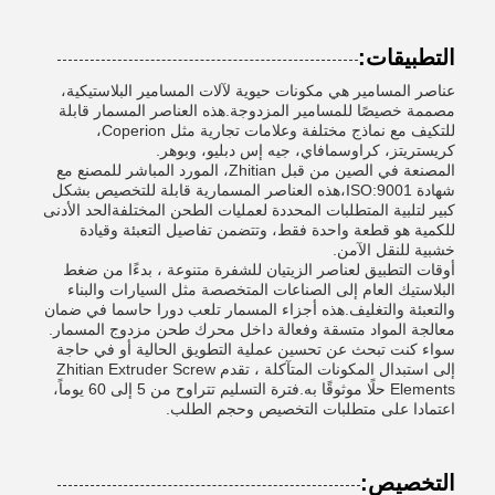
التطبيقات:
عناصر المسامير هي مكونات حيوية لآلات المسامير البلاستيكية،
مصممة خصيصًا للمسامير المزدوجة.هذه العناصر المسمار قابلة
للتكيف مع نماذج مختلفة وعلامات تجارية مثل Coperion،
كريستريتز، كراوسمافاي، جيه إس دبليو، وبوهر.
المصنعة في الصين من قبل Zhitian، المورد المباشر للمصنع مع
شهادة ISO:9001،هذه العناصر المسمارية قابلة للتخصيص بشكل
كبير لتلبية المتطلبات المحددة لعمليات الطحن المختلفةالحد الأدنى
للكمية هو قطعة واحدة فقط، وتتضمن تفاصيل التعبئة وقيادة
خشبية للنقل الآمن.
أوقات التطبيق لعناصر الزيتيان للشفرة متنوعة ، بدءًا من ضغط
البلاستيك العام إلى الصناعات المتخصصة مثل السيارات والبناء
والتعبئة والتغليف.هذه أجزاء المسمار تلعب دورا حاسما في ضمان
معالجة المواد متسقة وفعالة داخل محرك طحن مزدوج المسمار.
سواء كنت تبحث عن تحسين عملية التطويق الحالية أو في حاجة
إلى استبدال المكونات المتآكلة ، تقدم Zhitian Extruder Screw
Elements حلًا موثوقًا به.فترة التسليم تتراوح من 5 إلى 60 يوماً،
اعتمادا على متطلبات التخصيص وحجم الطلب.
التخصيص: