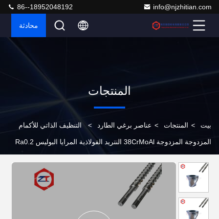
86--18952048192
info@njzhitian.com
محادثة
المنتجات
بيت
>
المنتجات
>
عناصر برغي الطارد
>
التنظيف الذاتي للأكمام
المزدوجة المزدوجة 38CrMoAl النتريد الفولاذية المرايا البوليس Ra0.2
بقايا منخفضة لإنتاج EVA