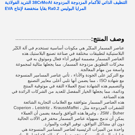
التنظيف الذاتي للأكمام المزدوجة المزدوجة 38CrMoAl النتريد الفولاذية
المرايا البوليس Ra0.2 بقايا منخفضة لإنتاج EVA
وصف المنتج:
عناصر المسمار المكبّر هي مكونات أساسية تستخدم في آلة الكبّر
البلاستيكية لتطبيقات مختلفة في صناعة تصنيع البلاستيك.هذه
العناصر المسمار مصممة لتوفير أداء فعال وموثوق به في
محركات التطويق مزدوجة المسمار، مما يجعلها مثالية لمجموعة
واسعة من مهام المعالجة.
مع التركيز على الجودة والأداء ، تأتي عناصر المسامير المنسوجة
مع شهادة ISO ، مما يضمن أنها تلبي أعلى معايير التصنيع
والتصميم.هذه الشهادة تمنح العملاء الثقة في موثوقية المنتج
ودائمة، مما يجعلها الخيار المفضل للعديد من الشركات الرائدة في
هذه الصناعة.
هذه العناصر المسمار متوافقة مع العلامات التجارية الشائعة
للشفرات المزدوجة مثل Coperion ، Leistritz ، KraussMaffei ،
JSW ، Buher ، وغيرها.هذه التوافق واسعة يضمن أن العملاء
يمكن أن تدمج بسهولة عناصر المسمار محفز في الآلات الحالية
دون أي مشاكل التوافق، توفير الوقت والموارد.
واحدة من الميزات الرئيسية لعناصر المسامير المنسوجة هي
خيارات المواد التي يمكن تخصيصها. يمكن للعملاء اختيار المواد