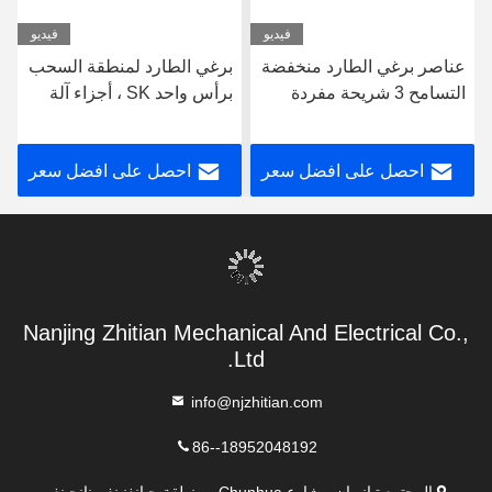
فيديو
فيديو
برغي الطارد لمنطقة السحب
العجن العكسي ، عناصر
برأس واحد SK ، أجزاء آلة
برغي الطارد ، تصميم قص
الطارد 62.4 مم قطاعات
مكثف ، برغي ثنائي المعدن
المسمار OD لسلسلة الطارد
احصل على افضل سعر
احصل على افضل سعر
Leistritz
Nanjing Zhitian Mechanical And Electrical Co.,
Ltd.
info@njzhitian.com
86--18952048192