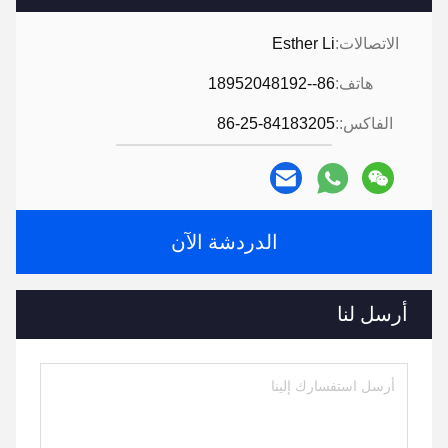
الاتصالات:
Esther Li
هاتف:
86--18952048192
الفاكس::
86-25-84183205
الدردشة الآن
أرسل لنا