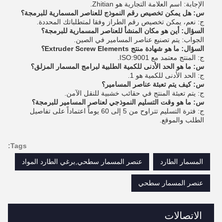
الإجابة: اسم العلامة التجارية هو Zhitian.
س: هل يمكن تخصيص رقم النموذج للعناصر المسمارية للبرمجة؟
ج: نعم، يمكن تخصيص رقم الطراز وفقا لمتطلباتك المحددة.
السؤال: أين هو مكان المنشأ للعناصر المسمارية للبرمجة؟
الجواب: يتم تصنيع عناصر المسامير في الصين.
السؤال: ما هو شهادة منتج Extruder Screw Elements؟
ج: المنتج معتمد مع ISO:9001.
س: ما هو الحد الأدنى للكمية الطلبية لبرامج المسمار المزلق؟
ج: الحد الأدنى للكمية هو 1.
س: كيف يتم تعبئة عناصر المسامير؟
ج: يتم تعبئة المنتج في حقائب خشبية للنقل الآمن.
س: ما هو وقت التسليم النموذجي لعناصر المسامير للبرمجة؟
ج: فترة التسليم تتراوح من 5 إلى 60 يوماً اعتماداً على تفاصيل
الطلب والموقع.
Tags:
المسمار الطارد
عنصر المسمار سطحي,برغي الطارد المواد
عنصر المسمار سطحي
الاتصالات