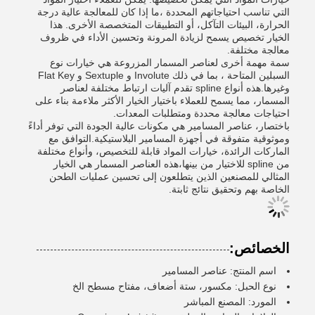
التي تناسب احتياجاتهم المحددة ،ما إذا كان للمعالجة عالية درجة
الحرارة، البيئات التآكل، أو التطبيقات المتخصصة الأخرى. هذا
الخيار تخصيص يسمح لزيادة المرونة وتحسين الأداء في ظروف
معالجة مختلفة.
سمة مهمة أخرى لعناصر المسمار المزروعة هي خيارات نوع
السبلين المتاحة ، بما في ذلك Involute و Sextuple و Flat Key
وغيرها.هذه أنواع spline تقدم آليات ارتباط مختلفة لعناصر
المسمار، مما يسمح للعملاء باختيار الخيار الأكثر ملاءمة بناء على
احتياجات معالجة محددة ومتطلبات المعدات.
باختصار، عناصر المسامير هي مكونات عالية الجودة التي توفر أداءً
وموثوقية متفوقة في أجهزة المسامير البلاستيكية.التوافق مع
الماركات الرائدة، خيارات المواد قابلة للتخصيص، وأنواع مختلفة
من spline للاختيار من بينها،هذه العناصر المسمار هي الخيار
المثالي للمصنعين الذين يتطلعون إلى تحسين عمليات الطحن
الخاصة بهم وتحقيق نتائج ثابتة.
الخصائص:
اسم المنتج: عناصر المسامير
نوع الحبل: مكسور، ستة أضعاف، مفتاح مسطح الخ
المورد: المصنع المباشر