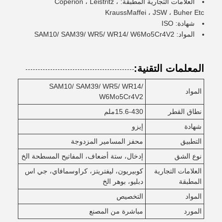
العلامات التجارية المطبقة: Coperion ، Leistritz ،
KraussMaffei ، JSW ، Buher Etc
شهادة: ISO
المواد: SAM10/ SAM39/ WR5/ WR14/ W6Mo5Cr4V2
المعلمات التقنية:
SAM10/ SAM39/ WR5/ WR14/
المواد
W6Mo5Cr4V2
نطاق القطر
15.6-430ملم
شهادة
إيزو
التطبيق
محفز المسامير المزدوجة
نوع الشق
إدخال، ستة أضعاف، المفاتيح المسطحة الخ
العلامات التجارية
كوبيريون، ليفتريتز، كراوسمافاي، جي اس
المطبقة
دبليو، بوهر الخ
المواد
التخصيص
المورد
مباشرة من المصنع