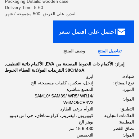
Packaging Details: wooden case
Delivery Time: 5-60
القدرة على العرض: 500 مجموعة / شهر
احصل على افضل سعر
تفاصيل المنتج
وصف المنتج
إبراز:
الأكمام ذات الخيوط المصنعة من EVA
,
الأكمام ذاتية التنظيف
,
38CrMoAl النتريدات الفولاذية الغطاء الخيوط
شهادة:
ايزو
نوع المفتاح:
إدخل، سكس، كلمات مسطحة، الخ
المورد:
المصنع مباشرة
SAM10/ SAM39/ WR5/ WR14/
المواد:
W6MO5CR4V2
التطبيق:
التوأم برغي الطارد
العلامات التجارية
كوبيريون، ليفتريتز، كراوسمافاي، جي اس دبليو،
المطبقة:
بوهر الخ
نطاق القطر:
15.6-430 مم
المواد:
التخصيص