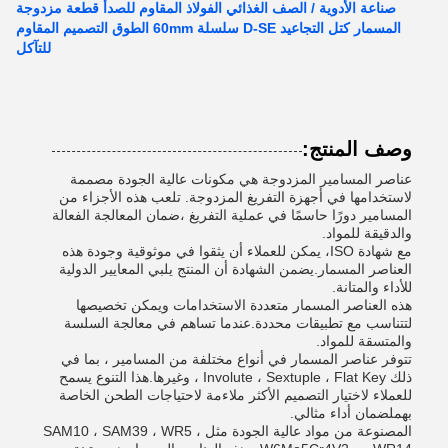
صناعة الأدوية / الصف الغذائي الفولاذ المقاوم للصدأ قطعة مزدوجة
المسمار كتل التجاعيد D-SE سلسلة 60mm الطوق التصميم المقاوم
للتآكل
وصف المنتج:
عناصر المسامير المزدوجة هي مكونات عالية الجودة مصممة
لاستخدامها في أجهزة التفريغ المزدوجة. تلعب هذه الأجزاء من
المسامير دورًا حاسمًا في عملية التفريغ ،ضمان المعالجة الفعالة
والدقيقة للمواد.
مع شهادة ISO، يمكن للعملاء أن يثقوا في موثوقية وجودة هذه
العناصر المسمار.يضمن الشهادة أن المنتج يلبي المعايير الدولية
للأداء والمتانة.
هذه العناصر المسمار متعددة الاستخدامات ويمكن تخصيصها
لتتناسب مع تطبيقات محددة.عندما تساهم في معالجة السلسة
والمتسقة للمواد.
تتوفر عناصر المسمار في أنواع مختلفة من المسامير ، بما في
ذلك Involute ، Sextuple ، Flat Key ، وغيرها.هذا التنوع يسمح
للعملاء لاختيار التصميم الأكثر ملاءمة لاحتياجات الطحن الخاصة
بهملضمان أداء مثالي.
المصنوعة من مواد عالية الجودة مثل SAM10 ، SAM39 ، WR5 ،