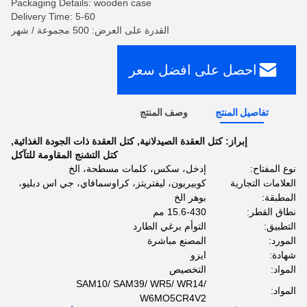
Packaging Details: wooden case
Delivery Time: 5-60
القدرة على العرض: 500 مجموعة / شهر
احصل على افضل سعر
تفاصيل المنتج
وصف المنتج
إبراز:
كتل العقدة الصيدلانية
,
كتل العقدة ذات الجودة الغذائية
,
كتل التشنج المقاومة للتآكل
نوع المفتاح:
إدخل، سكس، كلمات مسطحة، الخ
العلامات التجارية
كوبيريون، ليفتريتز، كراوسمافاي، جي اس دبليو،
المطبقة:
بوهر الخ
نطاق القطر:
15.6-430 مم
التطبيق:
التوأم برغي الطارد
المورد:
المصنع مباشرة
شهادة:
ايزو
المواد:
التخصيص
SAM10/ SAM39/ WR5/ WR14/
المواد:
W6MO5CR4V2