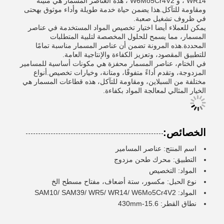
WR14 ، و W6Mo5Cr4V2 ، هذه العناصر المسمار هي متينة
ومقاومة للتآكل.هذا يضمن حياة خدمة طويلة وأداء موثوق بهحتى
في ظروف تشغيل صعبة.
يمكن للعملاء أيضا اختيار تخصيص المواد المستخدمة في عناصر
المسمار، مما يسمح للحلول المخصصة لتلبية المتطلبات
المحددة.هذه المرونة تضمن أن عناصر المسمار مناسبة تمامًا
للتطبيق المقصود، وتعزيز الكفاءة والإنتاجية العامة.
في الختام، عناصر المسمار محفزة هي مكونات أساسية للمسامير
المزدوجة، وتقدم أداءً متفوقًا، ومتانة، وخيارات تخصيص.أنواع
مختلفة من السبلاين، ومقاومة للتآكل، هذه قطاعات المسمار هي
الخيار المثالي لمعالجة المواد بكفاءة.
الخصائص:
اسم المنتج: عناصر المسامير
التطبيق: محرك طحن مزدوج
المواد: التخصيص
نوع الحبل: مكسور، ستة أضعاف، مفتاح مسطح الخ
المواد: SAM10/ SAM39/ WR5/ WR14/ W6Mo5Cr4V2
نطاق القطر: 15.6-430mm