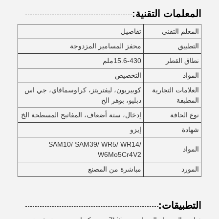
المعلمات التقنية:
المعلم التقني
تفاصيل
التطبيق
محفز المسامير المزدوجة
نطاق القطر
15.6-430ملم
المواد
التخصيص
العلامات التجارية
كوبيريون، ليفتريتز، كراوسمافاي، جي اس
المطبقة
دبليو، بوهر الخ
نوع الحافة
إدخال، ستة أضعاف، المفاتيح المسطحة الخ
شهادة
إيزو
SAM10/ SAM39/ WR5/ WR14/
المواد
W6Mo5Cr4V2
المورد
مباشرة من المصنع
التطبيقات: