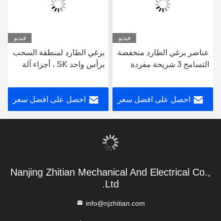
فيديو
فيديو
عناصر برغي الطارد منخفضة
برغي الطارد لمنطقة السحب
التسامح 3 شريحة مفردة
برأس واحد SK ، أجزاء آلة
مفردة لآلة WP
الطارد 62.4 مم قطاعات
المسمار OD لسلسلة الطارد
احصل على افضل سعر
احصل على افضل سعر
Leistritz
Nanjing Zhitian Mechanical And Electrical Co.,
Ltd.
info@njzhitian.com