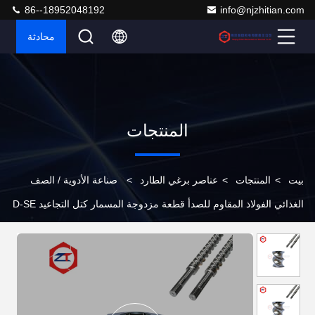
86--18952048192
info@njzhitian.com
محادثة
المنتجات
بيت
>
المنتجات
>
عناصر برغي الطارد
>
صناعة الأدوية / الصف
الغذائي الفولاذ المقاوم للصدأ قطعة مزدوجة المسمار كتل التجاعيد D-SE
سلسلة 60mm الطوق التصميم المقاوم للتآكل