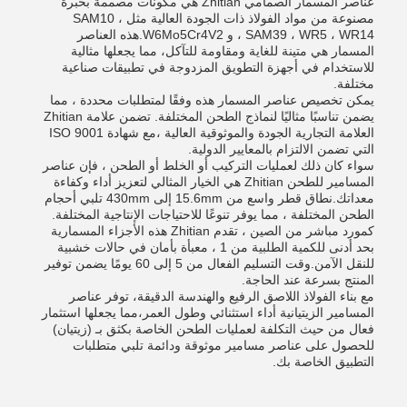
عناصر المسمار الصمامي Zhitian هي مكونات مصممة بخبرة
مصنوعة من مواد الفولاذ ذات الجودة العالية مثل SAM10 ،
SAM39 ، WR5 ، WR14 ، و W6Mo5Cr4V2.هذه العناصر
المسمار هي متينة للغاية ومقاومة للتآكل، مما يجعلها مثالية
للاستخدام في أجهزة التطويق المزدوجة في تطبيقات صناعية
مختلفة.
يمكن تخصيص عناصر المسمار هذه وفقًا لمتطلبات محددة ، مما
يضمن تناسبًا مثاليًا لنماذج الطحن المختلفة. تضمن علامة Zhitian
العلامة التجارية الجودة والموثوقية العالية ،مع شهادة ISO 9001
التي تضمن الالتزام بالمعايير الدولية.
سواء كان ذلك لعمليات التركيب أو الخلط أو الطحن ، فإن عناصر
المسامير للطحن Zhitian هي الخيار المثالي لتعزيز أداء وكفاءة
معداتك.نطاق قطر واسع من 15.6mm إلى 430mm تلبي أحجام
الطحن المختلفة ، مما يوفر تنوعًا للاحتياجات الإنتاجية المختلفة.
كمورد مباشر من الصين ، تقدم Zhitian هذه الأجزاء المسمارية
بحد أدنى للكمية الطلبية من 1 ، معبأة بأمان في حالات خشبية
للنقل الآمن.وقت التسليم الفعال من 5 إلى 60 يومًا يضمن توفير
المنتج بسرعة عند الحاجة.
مع بناء الفولاذ اللاصق الرفيع والهندسة الدقيقة، توفر عناصر
المسامير الزيتيانية أداء استثنائي وطول العمر،مما يجعلها استثمار
فعال من حيث التكلفة لعمليات الطحن الخاصة بكثق بـ (زيتيان)
للحصول على عناصر مسامير موثوقة ودائمة تلبي متطلبات
التطبيق الخاصة بك.