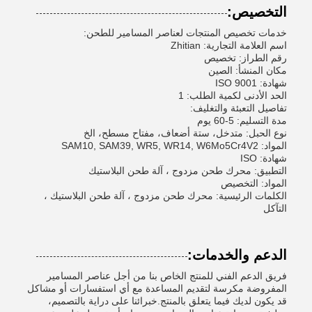
التخصيص:
خدمات تخصيص المنتجات لعناصر المسامير للطحن:
اسم العلامة التجارية: Zhitian
رقم الطراز: تخصيص
مكان المنشأ: الصين
شهادة: ISO 9001
الحد الأدنى لكمية الطلب: 1
تفاصيل التعبئة والتغليف:
مدة التسليم: 5-60 يوم
نوع الحبل: متدخل، ستة أضعاف، مفتاح مسطح، الخ
المواد: SAM10, SAM39, WR5, WR14, W6Mo5Cr4V2
شهادة: ISO
التطبيق: محرك طحن مزدوج ، آلة طحن البلاستيك
المواد: التخصيص
الكلمات الرئيسية: محرك طحن مزدوج ، آلة طحن البلاستيك ،
التآكل
الدعم والخدمات:
فريق الدعم الفني للمنتج الخاص بنا من أجل عناصر المسامير
المفروضة مكرسة لتقديم المساعدة مع أي استفسارات أو مشاكل
قد يكون لديك فيما يتعلق بالمنتج.خبرائنا على دراية بالتصميم،