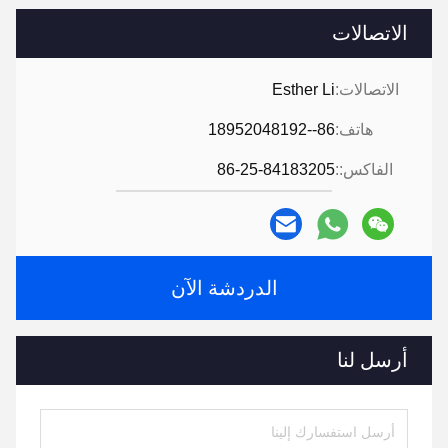
الاتصالات
الاتصالات:
Esther Li
هاتف:
86--18952048192
الفاكس::
86-25-84183205
الدردشة الآن
أرسل لنا