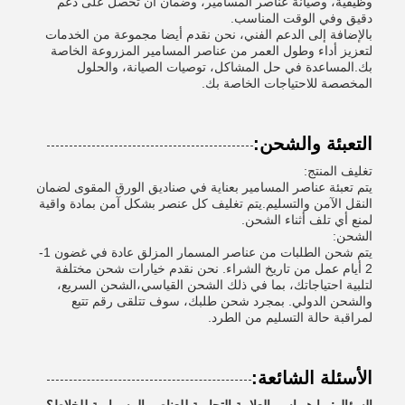
وظيفية، وصيانة عناصر المسامير، وضمان أن تحصل على دعم
دقيق وفي الوقت المناسب.
بالإضافة إلى الدعم الفني، نحن نقدم أيضا مجموعة من الخدمات
لتعزيز أداء وطول العمر من عناصر المسامير المزروعة الخاصة
بك.المساعدة في حل المشاكل، توصيات الصيانة، والحلول
المخصصة للاحتياجات الخاصة بك.
التعبئة والشحن:
تغليف المنتج:
يتم تعبئة عناصر المسامير بعناية في صناديق الورق المقوى لضمان
النقل الآمن والتسليم.يتم تغليف كل عنصر بشكل آمن بمادة واقية
لمنع أي تلف أثناء الشحن.
الشحن:
يتم شحن الطلبات من عناصر المسمار المزلق عادة في غضون 1-
2 أيام عمل من تاريخ الشراء. نحن نقدم خيارات شحن مختلفة
لتلبية احتياجاتك، بما في ذلك الشحن القياسي،الشحن السريع،
والشحن الدولي. بمجرد شحن طلبك، سوف تتلقى رقم تتبع
لمراقبة حالة التسليم من الطرد.
الأسئلة الشائعة: