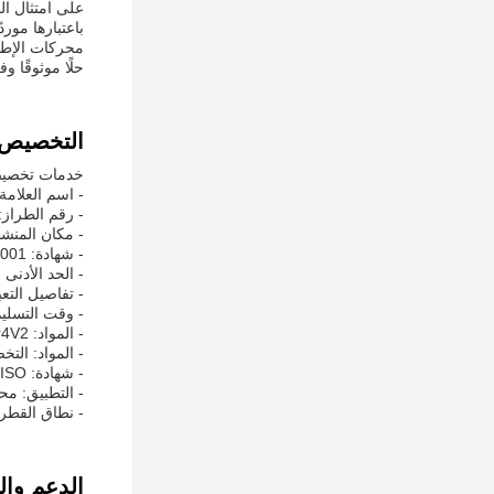
على امتثال الم
حلًا موثوقًا و
التخصيص:
خدمات تخصيص 
- اسم العلامة 
- رقم الطراز
- مكان المنشأ
- شهادة: iso:9001
- الحد الأدنى 
- تفاصيل التعب
- وقت التسليم: 5
- المواد: SAM10/ SAM39/ WR5/ WR14/ W6Mo5Cr4V2
- المواد: الت
- شهادة: ISO
- التطبيق: 
- نطاق القطر: 15.6-0mm
الدعم وا