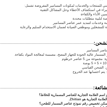
لفني للمنتجات والخدمات لمكونات المسامير المفروضة تشمل:
براء في استكشاف الأخطاء وحل المشاكل التقنية
ين الأداء والكفاءة
 لتلبية متطلبات محددة
مة وخدمات لتمديد عمر عناصر المسامير
ية للمشغلين وموظفي الصيانة لضمان الاستخدام السليم والرعاية
الشحن:
ناصر المسامير
مسمار عالية الجودة للجهاز المضخ، مصممة لمعالجة المواد بكفاءة.
موعة من 5 عناصر خرطوم
: الشحن القياسي
يتم احتسابها عند الخروج
شائعة:
 اسم العلامة التجارية للعناصر المسمارية للخلاط؟
امة التجارية هو Zhitian.
يمكن تخصيص رقم نموذج عناصر المسمار للطحن؟