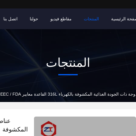
فحة الرئيسية
المنتجات
مقاطع فيديو
حولنا
اتصل بنا
المنتجات
الغذائية المكشوفة بالكهرباء 316L القاعدة معايير EEC / FDA خطر التلوث الصفر
عناص