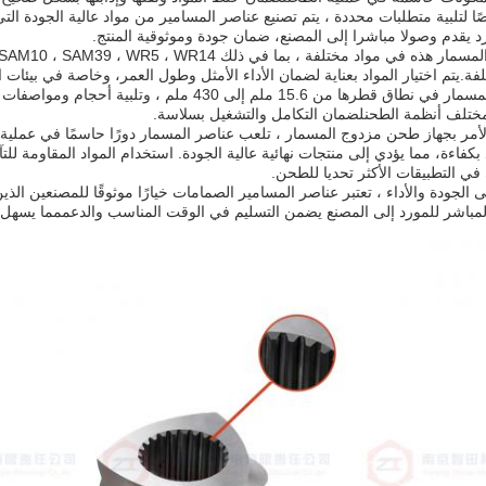
لتلبية متطلبات محددة ، يتم تصنيع عناصر المسامير من مواد عالية الجودة ال
د يقدم وصولا مباشرا إلى المصنع، ضمان جودة وموثوقية المنتج.
ة.يتم اختيار المواد بعناية لضمان الأداء الأمثل وطول العمر، وخاصة في بيئات ار
تعود عناصر المسمار في نطاق قطرها من 15.6 ملم إلى 
مختلف أنظمة الطحنلضمان التكامل والتشغيل بسلاسة.
لأمر بجهاز طحن مزدوج المسمار ، تلعب عناصر المسمار دورًا حاسمًا في عملية
 بكفاءة، مما يؤدي إلى منتجات نهائية عالية الجودة. استخدام المواد المقاومة لل
ي التطبيقات الأكثر تحديا للطحن.
ى الجودة والأداء ، تعتبر عناصر المسامير الصمامات خيارًا موثوقًا للمصنعين ا
لمباشر للمورد إلى المصنع يضمن التسليم في الوقت المناسب والدعممما يسهل 