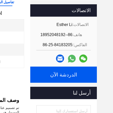
تفاصيل الم
الاتصالات
إب
الاتصالات:
Esther Li
ش
هاتف:
86--18952048192
الفاكس::
86-25-84183205
ا
الدردشة الآن
أرسل لنا
وصف المن
تم تصميم عناص
المسمار هي م