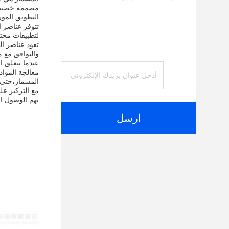
مصممة خصيصًا 
التطويق.المور
لتطبيقات مختلف
والتوافق مع 
عندما يتعلق ا
معالجة المواد
المسمار،حتى ف
مع التركيز عل
بهم.الوصول ا
ارسل