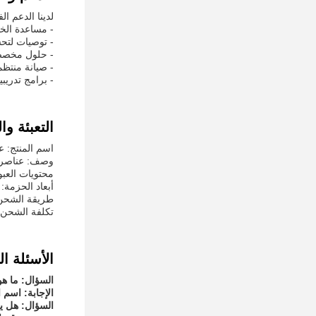
لدينا الدعم ا
- مساعدة الخ
- توصيات لتحس
- حلول مخصصة
- صيانة منتظ
- برامج تدريب
التعبئة و
اسم المنتج: ع
وصف: عناصر ال
محتويات العبوة: مج
أبعاد الحزمة: 10 × 5 × 5 بوصة
طريقة الشحن
تكلفة الشحن: 
الأسئلة ال
السؤال: ما هو
الإجابة: اسم العل
السؤال: هل 