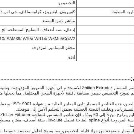
التخصيص
ارية المطبقة
كوبيريون، ليفتريتز، كراوسمافاي، جي اس دبل
مباشرة من المصنع
إدخال، ستة أضعاف، المفاتيح المسطحة الخ
10/ SAM39/ WR5/ WR14/ W6Mo5Cr4V2
محفز المسامير المزدوجة
إيزو
:
تم تصميم عناصر المسمار Zhitian Extruder للاستخدام في أجهزة الت
م نموذج التخصيص يضمن مطابقة دقيقة لأجهزة الطحن المختلفة، مما يجعلها مت
المشتريات، وتغليف القضية الخشبية يضمن التسليم الآمن إلى موقعك.
م
محركات الشاشة المزدوجة.أنواع spline المتاحة 
صة.