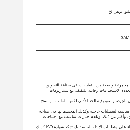
يو، بوهر الخ
SAM
طويق المزدوجة ، وتلبية مجموعة واسعة من التطبيقات في صناعة التطويق
عددة الاستخدامات وقابلة للتكيف مع سيناريوهات
المصنعة في الصين، هذه العناصر المسمار تلبي المعايير العالية من شهادة ISO: 9001، وضمان الجودة والموثوقية.الحد الأدنى لكمية الطلب 1 يسمح
ع وقت التسليم يتراوح من 5 إلى 60 يومًا ، فإن عناصر المسامير للشاشة Zhitian Extruder مناسبة لمتطلبات عاجلة وكذلك المخطط لها في صناعة
تشمل Involute، ستة أضعاف، مفتاح مسطح، وأكثر من ذلك، وتقدم خيارات تتناسب مع احتياجات
هذه العناصر المسمار مصنوعة من مواد قابلة للتخصيص، مما يسمح لحلول مصممة خصيصا بناء على متطلبات الإنتاج الخاصة بك.تؤكد شهادة ISO كذلك