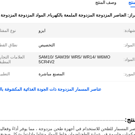
نتج
وصف المنتج
راز:
العناصر المزدوجة المزدوجة الملمعة بالكهرباء
,
المواد المزدوجة المزدوجة EEC FDA
هادة:
ايزو
نوع المفتا
المواد:
التخصيص
نطاق القط
SAM10/ SAM39/ WR5/ WR14/ W6MO
العلامات التجار
المواد:
5CR4V2
المطبق
لمورد:
المصنع مباشرة
التطبي
عناصر المسمار المزدوجة ذات الجودة الغذائية المكشوفة بالكهرباء 316L القاعدة معايير EEC / FDA خطر 
تج:
ر المسمار للطحن للاستخدام في أجهزة طحن مزدوجة ، مما يوفر أداءً وفعالية ا
كونات حاسمة في عملية الطحنلضمان خلط المواد ونقلها وإذابتها بشكل صحيح.