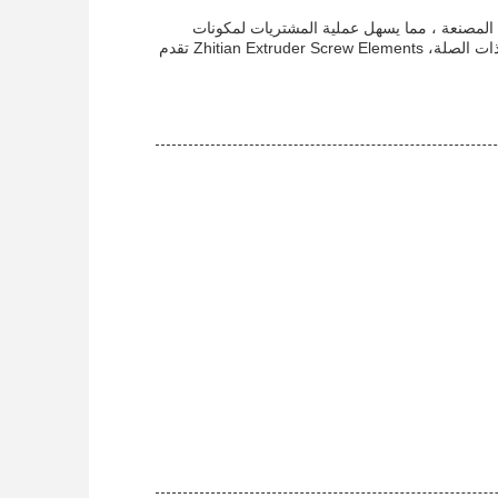
وصول المباشر إلى الشركة المصنعة ، مما يسهل عملية المشتريات لمكونات
محركات الإطارات المزدوجة.سواء كنت تشارك في تصنيع آلات طحن البلاستيك أو الصناعات ذات الصلة، Zhitian Extruder Screw Elements تقدم