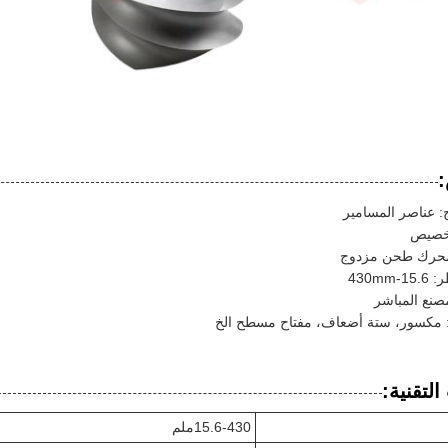
: عناصر المسامير
لتخصيص
 محرك طحن مزدوج
430mm
مصنع المباشر
: مكسور، ستة أضعاف، مفتاح مسطح الخ
لتقنية:
15.6-430ملم