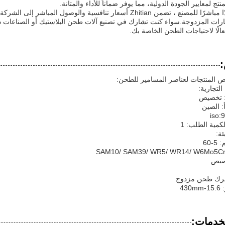
نتج لمعايير الجودة الدولية، مما يوفر ضماناً للأداء والمتانة.
باعتبارها موردًا مباشرًا للمصنع ، تضمن Zhitian أسعار تنافسية وال
فعالًا لاحتياجات الطحن الخاصة بك.
المنتجات لعناصر المسامير للطحن:
التجارية:
: تخصيص
: الصين
لكمية الطلب: 1
ئة:
-60
خصيص
محرك طحن مزدوج
43
لخدمات: