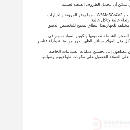
تي يمكن أن تتحمل الظروف الصعبة لعملية
تتوفر عناصر المسمار هذه في مواد مختلفة ، بما في ذلك SAM10 ، SAM39 ، WR5 ، WR14 ، و W6Mo5Cr4V2 ، مما يوفر المرونة والخيارات
تداء عالية وتآكل عالية.
430 ملم ، وتلبية أحجام ومواصفات مختلفة للجهاز.هذا النطاق يسمح للتخصيص الدقيق
 الطحن الشاملة.تصميمها وتكوين المواد تسهم في
تآكل مثل الفولاذ سبائك الظهر يعزز من متانة وأداء عناصر
لذين يتطلعون إلى تحسين عمليات الصمامات الخاصة
على العملاء الحصول على مكونات طواحينهم وصيانتها.