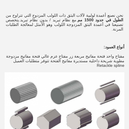
نحن نصنع أعمدة لولبية لآلات البثق ذات اللولب المزدوج التي تتراوح من
الطول في حدود 1500 مم
.مع نظام تبريد / بدون نظام تبريد.يتخصص 
تصنيعنا في أعمدة البثق المزدوجة اللولب وهو الأمثل لمعالجة الطلبات 
المرنة.
أنواع العمود:
مفتاح واحد فتحة مفاتيح مربعة زر مفتاح عزم عالي فتحة مفاتيح مزدوجة
مطوية شريحة داخلية مستديرة مفاتيح الفتحة تتوفر متطلبات العميل
Retackle spline