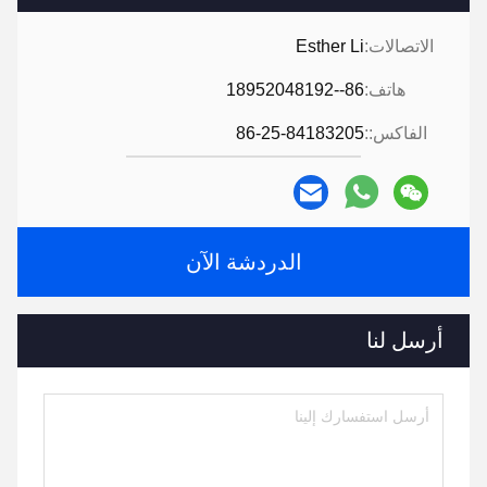
الاتصالات:
Esther Li
هاتف:
86--18952048192
الفاكس::
86-25-84183205
الدردشة الآن
أرسل لنا