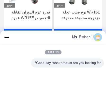
فيديو
فيديو
قدرة عزم الدوران القابلة
إدراج عمود محرك التنسيق
للتخصيص WR15E عمود
الثنائي الداخلي مع قدرة عزم
الطحن للتطبيقات الصناعية
قابل للتخصيص وتخصيص
الطول
احصل على افضل سعر
احصل على افضل سعر
Ms. Esther Li
1:13 AM
Good day, what product are you looking for?
Nanjing Zhitian Mechanical And Electrical Co.,
Ltd.
info@njzhitian.com
86--18952048192
المجتمع تيانيوان ، شارع Chunhua ، منطقة جيانغنينغ ، نانجينغ ،