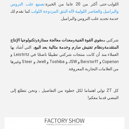
اللولب.حتى أكثر من 20 عاما من الخبرة.
تصنيع علب التروس 
والبراميل والعناصر اللولبية لآلة البثق المزدوجة اللولب.
كما نقدم لك 
خدمة تجديد علب التروس والبراميل.
شركتي مع
قوي
القوة الفنية
و
معدات معالجة ممتازة
و
تكنولوجيا الإنتاج 
المتقدمة
و
نظام تفتيش صارم وخدمة مثالية بعد البيع
، التي أشاد بها 
العملاء.منذ أن كانت منتجات شركتي تطبيقًا ناضجًا في Leistritz و 
Coperion و Berstorff و JSW و Toshiba و Jwell و Steer وغيرها 
من العلامات التجارية المعروفة.
كل ZT تولي اهتماما لكل خطوة من التفاصيل ، ونحن نتطلع إلى 
المضي قدما معكم!