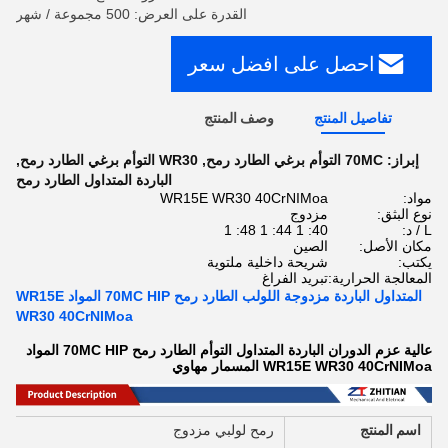
القدرة على العرض: 500 مجموعة / شهر
احصل على افضل سعر
تفاصيل المنتج
وصف المنتج
إبراز:
70MC التوأم برغي الطارد رمح
,
WR30 التوأم برغي الطارد رمح
,
الباردة المتداول الطارد رمح
مواد:
WR15E WR30 40CrNIMoa
نوع البثق:
مزدوج
L / د:
40: 1 44: 1 48: 1
مكان الأصل:
الصين
يكتب:
شريحة داخلية ملتوية
المعالجة الحرارية:
تبريد الفراغ
المتداول الباردة مزدوجة اللولب الطارد رمح 70MC HIP المواد WR15E
WR30 40CrNIMoa
عالية عزم الدوران الباردة المتداول التوأم الطارد رمح 70MC HIP المواد
WR15E WR30 40CrNIMoa المسمار مهاوي
اسم المنتج
رمح لولبي مزدوج