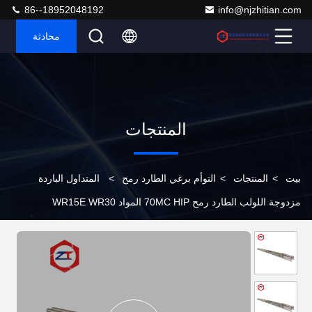
86--18952048192
info@njzhitian.com
محادثة
المنتجات
بيت
>
المنتجات
>
التوأم برغي الطارد رمح
>
المتداول الباردة
مزدوجة اللولب الطارد رمح 70MC HIP المواد WR15E WR30
40CrNIMoa