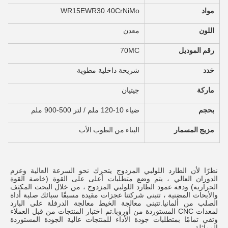
مواد
WR30 40CrNiMo
WR15E
اللون
معدن
رقم الموديل
70MC
خدد
شريحة داخلية مطوية
ماركة
جيتيان
بحجم
ضياء 10-120 ملم / لتر 500-900 ملم
مزيج المسمار
البناء من الطوب الأب
نظرًا لأن الطارد اللولبي المزدوج يتحرك نحو السرعة العالية وعزم 
الدوران العالي ، يتم وضع متطلبات أعلى على القوة (خاصة القوة 
الحرارية) ودقة عمود الطارد اللولبي المزدوج ، من خلال البحث المكثف 
والأبحاث المضنية ، تتبنى شركتنا عجزات مقيدة مسبقًا سبائك صلبة أداة 
الصلب من ألمانيا.تتبنى معالجة الخيط معالجة الدرفلة على البارد 
لمعدات CNC المستوردة من أوروبا.تم اختبار المنتجات من قبل العملاء 
وتفي تمامًا بمتطلبات جودة الأداء للمنتجات عالية الجودة المستوردة 
المماثلة.