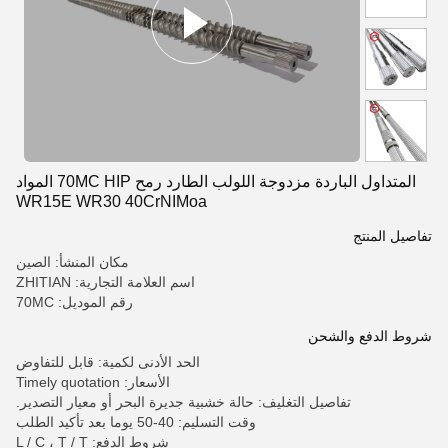
المتداول الباردة مزدوجة اللولب الطارد رمح 70MC HIP المواد
WR15E WR30 40CrNIMoa
تفاصيل المنتج
مكان المنشأ: الصين
اسم العلامة التجارية: ZHITIAN
رقم الموديل: 70MC
شروط الدفع والشحن
الحد الأدنى لكمية: قابل للتفاوض
الأسعار: Timely quotation
تفاصيل التغليف: حالة خشبية جديرة البحر أو معيار التصدير.
وقت التسليم: 40-50 يوما بعد تأكيد الطلب
شروط الدفع: L / C ، T / T